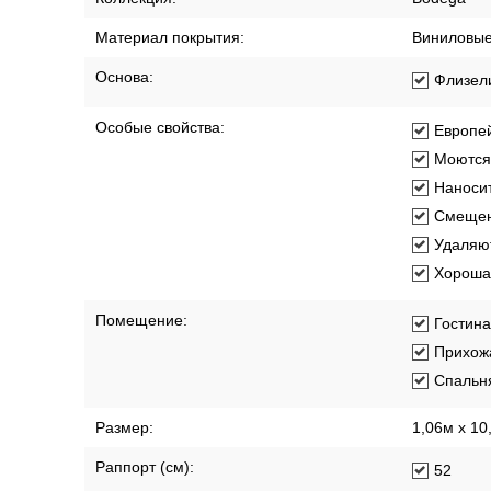
Материал покрытия:
Виниловы
Основа:
Флизел
Особые свойства:
Европей
Моются
Наносит
Смещен
Удаляют
Хорошая
Помещение:
Гостин
Прихож
Спальн
Размер:
1,06м х 10
Раппорт (см):
52