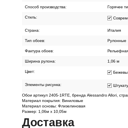
Способ производства:
Горячее т
Стиль:
Соврем
Страна:
Италия
Тип обоев:
Рулонные
Фактура обоев:
Рельефна
Ширина рулона:
1,06 м
Цвет:
Бежевы
Элементы рисунка:
Штукат
Обои артикул 2405-1RTE, бренда Alessandro Allori, стр
Материал покрытия: Виниловые
Материал основы: Флизелиновая
Размер: 1,06м х 10,05м
Дост
авка