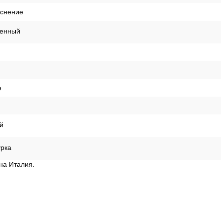
иснение
енный
я
й
урка
ана Италия.