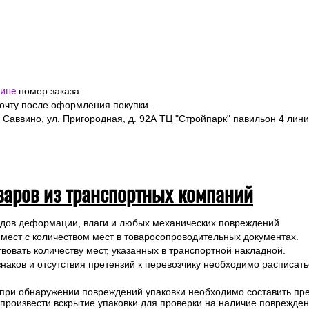
ине
номер заказа
почту после оформления покупки.
 Саввино, ул. Пригородная, д. 92А ТЦ "Стройпарк" павильон 4 лини
варов из транспортных компаний
ледов деформации, влаги и любых механических повреждений.
 мест с количеством мест в товаросопроводительных документах.
вовать количеству мест, указанных в транспортной накладной.
наков и отсутствия претензий к перевозчику необходимо расписатьс
 при обнаружении повреждений упаковки необходимо составить прет
е произвести вскрытие упаковки для проверки на наличие поврежде