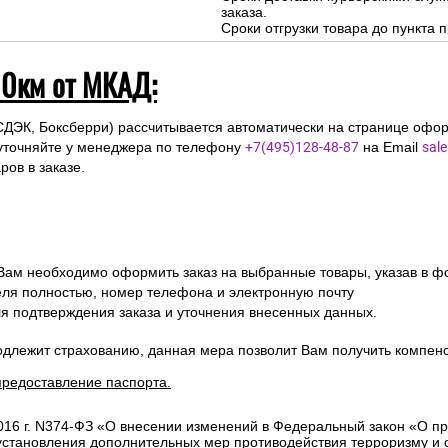
заказа.
Сроки отгрузки товара до пункта п
10км от МКАД:
СДЭК, Боксберри) рассчитывается автоматически на странице офор
уточняйте у менеджера по телефону
+7(495)128-48-87
на Email
sal
ов в заказе.
 Вам необходимо оформить заказ на выбранные товары, указав в ф
ля полностью, номер телефона и электронную почту
ля подтверждения заказа и уточнения внесенных данных.
одлежит страхованию, данная мера позволит Вам получить компен
предоставление паспорта.
2016 г. N374-ФЗ «О внесении изменений в Федеральный закон «О п
 установления дополнительных мер противодействия терроризму и