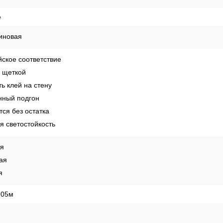
е
иновая
ское соответствие
 щеткой
ь клей на стену
ный подгон
ся без остатка
 светостойкость
ая
ая
я
,05м