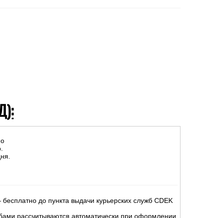
Д):
но
.
ня.
 бесплатно до пункта выдачи курьерских служб CDEK
жбами рассчитываются автоматически при оформлении