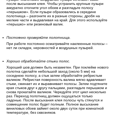
после высыхания клея. Чтобы устранить крупные пузыри
аккуратно отогните угол обоев и разгладьте полосу
«перышком». Если пузыри образовались в середине
полотнища – разгоните их в разные стороны, дробя на
мелкие части и выдавливая на край. Для этого используйте
«перышко» или резиновый валик.
Постоянно проверяйте полотнища
.
При работе постоянно осматривайте наклеенные полосы –
нет ли складок, неровностей и воздушных пузырей.
Хорошо обработайте стыки полос.
Хороший шов должен быть незаметен. При поклейке нового
полотна сделайте небольшой заход (около 5 мм) на
соседнюю полосу, а стык затем обработайте ребристым
валиком. Ребристая поверхность валика мягко вдавливает
стыки, сминает их и выравнивает полосы. Затем подтяните
края стыков друг к другу пальцами, разгладьте перышком и
снова прокатайте валиком. Чередуйте этот цикл несколько
раз. Переход полотнищ должен ощущаться только
ладонью. После высыхания клея полосы чуть стянутся и
совмещение полос будет полным. Полное высыхание
виниловых обоев займет около двух суток при комнатной
температуре, без сквозняков.