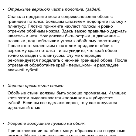
Отрежьте верхнюю часть полотна. (задел).
Сначала продавите место соприкосновения обоев с
границей потолка. Большим шпателем подоприте полосу к
плинтусу. Плотно прижмите нахлест полосы и ровно
отрежьте обойным ножом. Здесь важно правильно держать
шпатель и нож. Нож должен быть острым, а движение –
плавным, под небольшим углом к обойному полотнищу.
После этого маленьким шпателем придавите обои к
верхнему краю потолка - и вы увидите, что край обоев
точно совпадет с плинтусом. Эту же операцию
рекомендуется проделать с нижней границей обоев. После
отрезания обработайте край «перышком» и разгладьте
влажной губкой.
Хорошо промажьте стыки.
Обойные стыки должны быть хорошо промазаны. Излишек
клея затем выдавливается «перышком» и убирается
губкой. Если вы все сделали верно, то у вас получится
идеальный стык.
Уберите воздушные пузыри на обоях.
При поклеивании на обоях могут образоваться воздушные
пузыри. Маленькие воздушные пузыри исчезают сами