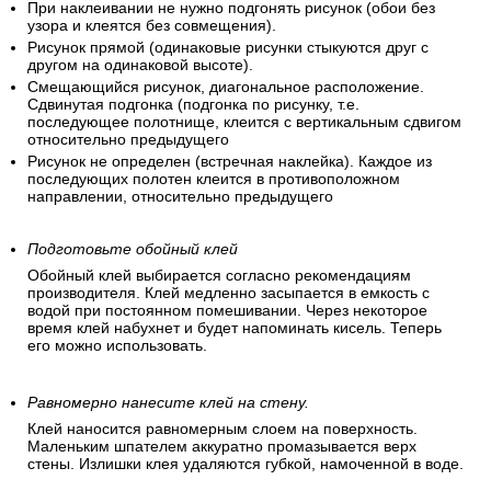
При наклеивании не нужно подгонять рисунок (обои без
узора и клеятся без совмещения).
Рисунок прямой (одинаковые рисунки стыкуются друг с
другом на одинаковой высоте).
Смещающийся рисунок, диагональное расположение.
Сдвинутая подгонка (подгонка по рисунку, т.е.
последующее полотнище, клеится с вертикальным сдвигом
относительно предыдущего
Рисунок не определен (встречная наклейка). Каждое из
последующих полотен клеится в противоположном
направлении, относительно предыдущего
Подготовьте обойный клей
Обойный клей выбирается согласно рекомендациям
производителя. Клей медленно засыпается в емкость с
водой при постоянном помешивании. Через некоторое
время клей набухнет и будет напоминать кисель. Теперь
его можно использовать.
Равномерно нанесите клей на стену.
Клей наносится равномерным слоем на поверхность.
Маленьким шпателем аккуратно промазывается верх
стены. Излишки клея удаляются губкой, намоченной в воде.