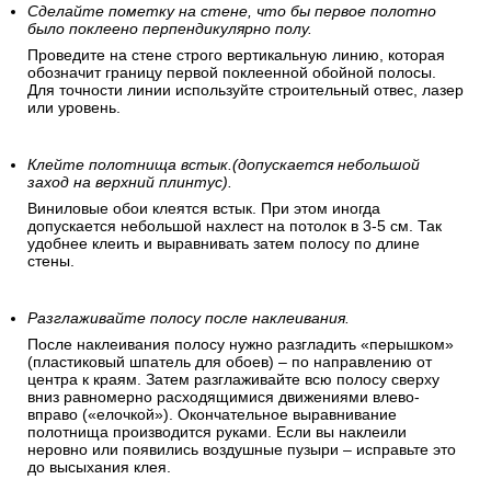
Сделайте пометку на стене, что бы первое полотно
было поклеено перпендикулярно полу.
Проведите на стене строго вертикальную линию, которая
обозначит границу первой поклеенной обойной полосы.
Для точности линии используйте строительный отвес, лазер
или уровень.
Клейте полотнища встык.(допускается небольшой
заход на верхний плинтус).
Виниловые обои клеятся встык. При этом иногда
допускается небольшой нахлест на потолок в 3-5 см. Так
удобнее клеить и выравнивать затем полосу по длине
стены.
Разглаживайте полосу после наклеивания.
После наклеивания полосу нужно разгладить «перышком»
(пластиковый шпатель для обоев) – по направлению от
центра к краям. Затем разглаживайте всю полосу сверху
вниз равномерно расходящимися движениями влево-
вправо («елочкой»). Окончательное выравнивание
полотнища производится руками. Если вы наклеили
неровно или появились воздушные пузыри – исправьте это
до высыхания клея.