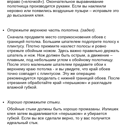
вправо («елочкой»). Окончательное выравнивание
полотнища производится руками. Если вы наклеили
неровно или появились воздушные пузыри – исправьте это
до высыхания клея.
Отрежьте верхнюю часть полотна. (задел).
Сначала продавите место соприкосновения обоев с
границей потолка. Большим шпателем подоприте полосу к
плинтусу. Плотно прижмите нахлест полосы и ровно
отрежьте обойным ножом. Здесь важно правильно держать
шпатель и нож. Нож должен быть острым, а движение –
плавным, под небольшим углом к обойному полотнищу.
После этого маленьким шпателем придавите обои к
верхнему краю потолка - и вы увидите, что край обоев
точно совпадет с плинтусом. Эту же операцию
рекомендуется проделать с нижней границей обоев. После
отрезания обработайте край «перышком» и разгладьте
влажной губкой.
Хорошо промажьте стыки.
Обойные стыки должны быть хорошо промазаны. Излишек
клея затем выдавливается «перышком» и убирается
губкой. Если вы все сделали верно, то у вас получится
идеальный стык.