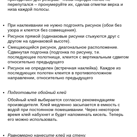
перепутался – пронумеруйте их, сделав отметки верха и
низа каждой полосы.
При наклеивании не нужно подгонять рисунок (обои без
узора и клеятся без совмещения).
Рисунок прямой (одинаковые рисунки стыкуются друг с
другом на одинаковой высоте).
Смещающийся рисунок, диагональное расположение.
Сдвинутая подгонка (подгонка по рисунку, т.е.
последующее полотнище, клеится с вертикальным сдвигом
относительно предыдущего
Рисунок не определен (встречная наклейка). Каждое из
последующих полотен клеится в противоположном
направлении, относительно предыдущего
Подготовьте обойный клей
Обойный клей выбирается согласно рекомендациям
производителя. Клей медленно засыпается в емкость с
водой при постоянном помешивании. Через некоторое
время клей набухнет и будет напоминать кисель. Теперь
его можно использовать.
Равномерно нанесите клей на стену.