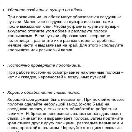
Уберите воздушные пузыри на обоях.
При поклеивании на обоях могут образоваться воздушные
пузыри. Маленькие воздушные пузыри исчезают сами
после высыхания клея. Чтобы устранить крупные пузыри
аккуратно отогните угол обоев и разгладьте полосу
«перышком». Если пузыри образовались в середине
полотнища – разгоните их в разные стороны, дробя на
мелкие части и выдавливая на край. Для этого используйте
«перышко» или резиновый валик.
Постоянно проверяйте полотнища
.
При работе постоянно осматривайте наклеенные полосы –
нет ли складок, неровностей и воздушных пузырей.
Хорошо обработайте стыки полос.
Хороший шов должен быть незаметен. При поклейке нового
полотна сделайте небольшой заход (около 5 мм) на
соседнюю полосу, а стык затем обработайте ребристым
валиком. Ребристая поверхность валика мягко вдавливает
стыки, сминает их и выравнивает полосы. Затем подтяните
края стыков друг к другу пальцами, разгладьте перышком и
снова прокатайте валиком. Чередуйте этот цикл несколько