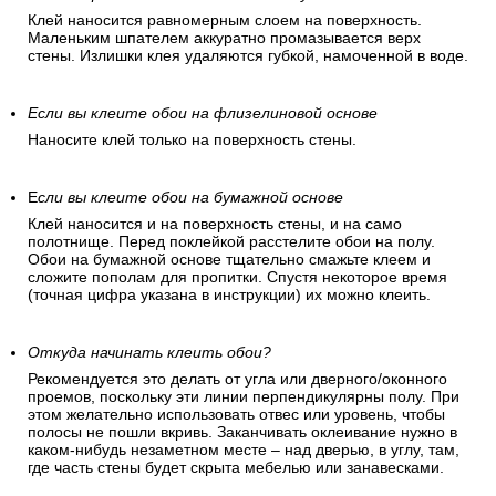
Клей наносится равномерным слоем на поверхность.
Маленьким шпателем аккуратно промазывается верх
стены. Излишки клея удаляются губкой, намоченной в воде.
Если вы клеите обои на флизелиновой основе
Наносите клей только на поверхность стены.
Е
сли вы клеите обои на бумажной основе
Клей наносится и на поверхность стены, и на само
полотнище. Перед поклейкой расстелите обои на полу.
Обои на бумажной основе тщательно смажьте клеем и
сложите пополам для пропитки. Спустя некоторое время
(точная цифра указана в инструкции) их можно клеить.
Откуда начинать клеить обои?
Рекомендуется это делать от угла или дверного/оконного
проемов, поскольку эти линии перпендикулярны полу. При
этом желательно использовать отвес или уровень, чтобы
полосы не пошли вкривь. Заканчивать оклеивание нужно в
каком-нибудь незаметном месте – над дверью, в углу, там,
где часть стены будет скрыта мебелью или занавесками.