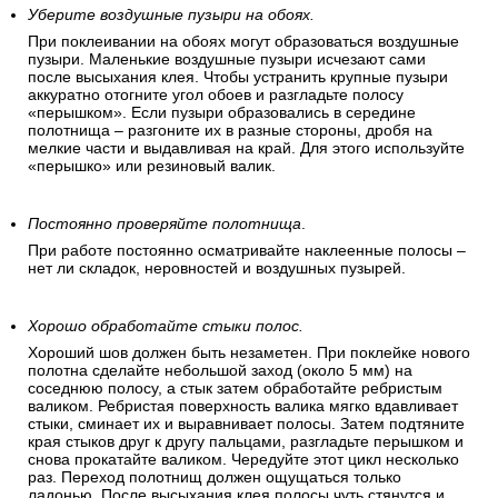
Уберите воздушные пузыри на обоях.
При поклеивании на обоях могут образоваться воздушные
пузыри. Маленькие воздушные пузыри исчезают сами
после высыхания клея. Чтобы устранить крупные пузыри
аккуратно отогните угол обоев и разгладьте полосу
«перышком». Если пузыри образовались в середине
полотнища – разгоните их в разные стороны, дробя на
мелкие части и выдавливая на край. Для этого используйте
«перышко» или резиновый валик.
Постоянно проверяйте полотнища
.
При работе постоянно осматривайте наклеенные полосы –
нет ли складок, неровностей и воздушных пузырей.
Хорошо обработайте стыки полос.
Хороший шов должен быть незаметен. При поклейке нового
полотна сделайте небольшой заход (около 5 мм) на
соседнюю полосу, а стык затем обработайте ребристым
валиком. Ребристая поверхность валика мягко вдавливает
стыки, сминает их и выравнивает полосы. Затем подтяните
края стыков друг к другу пальцами, разгладьте перышком и
снова прокатайте валиком. Чередуйте этот цикл несколько
раз. Переход полотнищ должен ощущаться только
ладонью. После высыхания клея полосы чуть стянутся и