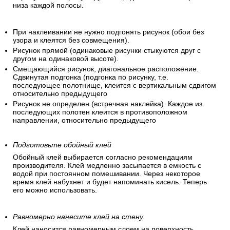
низа каждой полосы.
При наклеивании не нужно подгонять рисунок (обои без
узора и клеятся без совмещения).
Рисунок прямой (одинаковые рисунки стыкуются друг с
другом на одинаковой высоте).
Смещающийся рисунок, диагональное расположение.
Сдвинутая подгонка (подгонка по рисунку, т.е.
последующее полотнище, клеится с вертикальным сдвигом
относительно предыдущего
Рисунок не определен (встречная наклейка). Каждое из
последующих полотен клеится в противоположном
направлении, относительно предыдущего
Подготовьте обойный клей
Обойный клей выбирается согласно рекомендациям
производителя. Клей медленно засыпается в емкость с
водой при постоянном помешивании. Через некоторое
время клей набухнет и будет напоминать кисель. Теперь
его можно использовать.
Равномерно нанесите клей на стену.
Клей наносится равномерным слоем на поверхность.