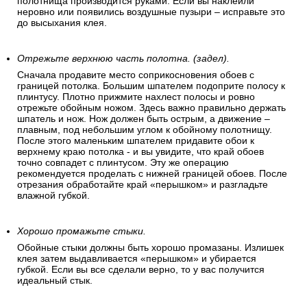
полотнища производится руками. Если вы наклеили
неровно или появились воздушные пузыри – исправьте это
до высыхания клея.
Отрежьте верхнюю часть полотна. (задел).
Сначала продавите место соприкосновения обоев с
границей потолка. Большим шпателем подоприте полосу к
плинтусу. Плотно прижмите нахлест полосы и ровно
отрежьте обойным ножом. Здесь важно правильно держать
шпатель и нож. Нож должен быть острым, а движение –
плавным, под небольшим углом к обойному полотнищу.
После этого маленьким шпателем придавите обои к
верхнему краю потолка - и вы увидите, что край обоев
точно совпадет с плинтусом. Эту же операцию
рекомендуется проделать с нижней границей обоев. После
отрезания обработайте край «перышком» и разгладьте
влажной губкой.
Хорошо промажьте стыки.
Обойные стыки должны быть хорошо промазаны. Излишек
клея затем выдавливается «перышком» и убирается
губкой. Если вы все сделали верно, то у вас получится
идеальный стык.