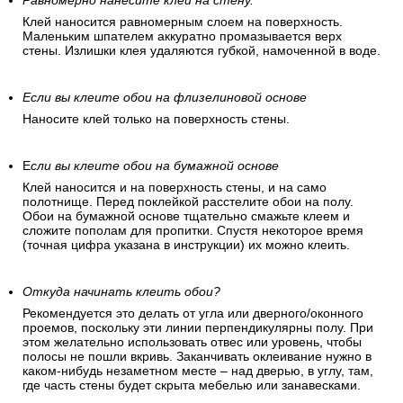
Равномерно нанесите клей на стену.
Клей наносится равномерным слоем на поверхность.
Маленьким шпателем аккуратно промазывается верх
стены. Излишки клея удаляются губкой, намоченной в воде.
Если вы клеите обои на флизелиновой основе
Наносите клей только на поверхность стены.
Е
сли вы клеите обои на бумажной основе
Клей наносится и на поверхность стены, и на само
полотнище. Перед поклейкой расстелите обои на полу.
Обои на бумажной основе тщательно смажьте клеем и
сложите пополам для пропитки. Спустя некоторое время
(точная цифра указана в инструкции) их можно клеить.
Откуда начинать клеить обои?
Рекомендуется это делать от угла или дверного/оконного
проемов, поскольку эти линии перпендикулярны полу. При
этом желательно использовать отвес или уровень, чтобы
полосы не пошли вкривь. Заканчивать оклеивание нужно в
каком-нибудь незаметном месте – над дверью, в углу, там,
где часть стены будет скрыта мебелью или занавесками.