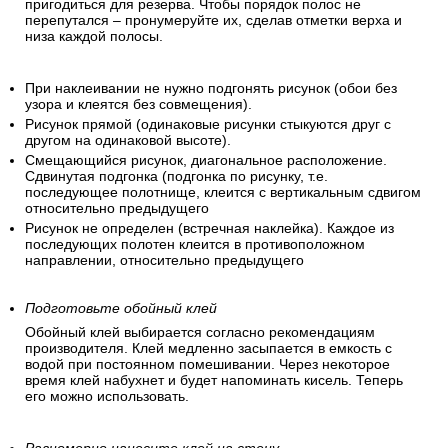
пригодиться для резерва. Чтобы порядок полос не
перепутался – пронумеруйте их, сделав отметки верха и
низа каждой полосы.
При наклеивании не нужно подгонять рисунок (обои без
узора и клеятся без совмещения).
Рисунок прямой (одинаковые рисунки стыкуются друг с
другом на одинаковой высоте).
Смещающийся рисунок, диагональное расположение.
Сдвинутая подгонка (подгонка по рисунку, т.е.
последующее полотнище, клеится с вертикальным сдвигом
относительно предыдущего
Рисунок не определен (встречная наклейка). Каждое из
последующих полотен клеится в противоположном
направлении, относительно предыдущего
Подготовьте обойный клей
Обойный клей выбирается согласно рекомендациям
производителя. Клей медленно засыпается в емкость с
водой при постоянном помешивании. Через некоторое
время клей набухнет и будет напоминать кисель. Теперь
его можно использовать.