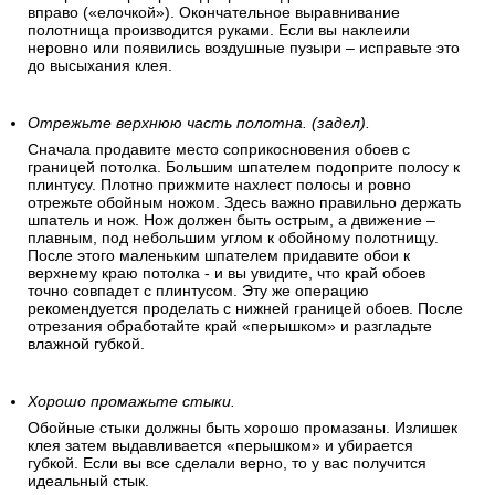
вправо («елочкой»). Окончательное выравнивание
полотнища производится руками. Если вы наклеили
неровно или появились воздушные пузыри – исправьте это
до высыхания клея.
Отрежьте верхнюю часть полотна. (задел).
Сначала продавите место соприкосновения обоев с
границей потолка. Большим шпателем подоприте полосу к
плинтусу. Плотно прижмите нахлест полосы и ровно
отрежьте обойным ножом. Здесь важно правильно держать
шпатель и нож. Нож должен быть острым, а движение –
плавным, под небольшим углом к обойному полотнищу.
После этого маленьким шпателем придавите обои к
верхнему краю потолка - и вы увидите, что край обоев
точно совпадет с плинтусом. Эту же операцию
рекомендуется проделать с нижней границей обоев. После
отрезания обработайте край «перышком» и разгладьте
влажной губкой.
Хорошо промажьте стыки.
Обойные стыки должны быть хорошо промазаны. Излишек
клея затем выдавливается «перышком» и убирается
губкой. Если вы все сделали верно, то у вас получится
идеальный стык.