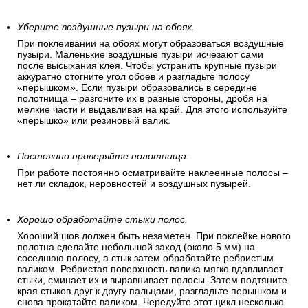
Уберите воздушные пузыри на обоях.
При поклеивании на обоях могут образоваться воздушные
пузыри. Маленькие воздушные пузыри исчезают сами
после высыхания клея. Чтобы устранить крупные пузыри
аккуратно отогните угол обоев и разгладьте полосу
«перышком». Если пузыри образовались в середине
полотнища – разгоните их в разные стороны, дробя на
мелкие части и выдавливая на край. Для этого используйте
«перышко» или резиновый валик.
Постоянно проверяйте полотнища
.
При работе постоянно осматривайте наклеенные полосы –
нет ли складок, неровностей и воздушных пузырей.
Хорошо обработайте стыки полос.
Хороший шов должен быть незаметен. При поклейке нового
полотна сделайте небольшой заход (около 5 мм) на
соседнюю полосу, а стык затем обработайте ребристым
валиком. Ребристая поверхность валика мягко вдавливает
стыки, сминает их и выравнивает полосы. Затем подтяните
края стыков друг к другу пальцами, разгладьте перышком и
снова прокатайте валиком. Чередуйте этот цикл несколько