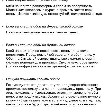
Равномерно нанесите клей на стену.
Клей наносится равномерным слоем на поверхность.
Маленьким шпателем аккуратно промазывается верх
стены. Излишки клея удаляются губкой, намоченной в воде.
Если вы клеите обои на флизелиновой основе
Наносите клей только на поверхность стены.
Е
сли вы клеите обои на бумажной основе
Клей наносится и на поверхность стены, и на само
полотнище. Перед поклейкой расстелите обои на полу.
Обои на бумажной основе тщательно смажьте клеем и
сложите пополам для пропитки. Спустя некоторое время
(точная цифра указана в инструкции) их можно клеить.
Откуда начинать клеить обои?
Рекомендуется это делать от угла или дверного/оконного
проемов, поскольку эти линии перпендикулярны полу. При
этом желательно использовать отвес или уровень, чтобы
полосы не пошли вкривь. Заканчивать оклеивание нужно в
каком-нибудь незаметном месте – над дверью, в углу, там,
где часть стены будет скрыта мебелью или занавесками.