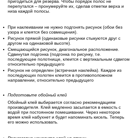
пригодиться для резерва. Чтобы порядок полос не
перепутался – пронумеруйте их, сделав отметки верха и
низа каждой полосы.
При наклеивании не нужно подгонять рисунок (обои без
узора и клеятся без совмещения).
Рисунок прямой (одинаковые рисунки стыкуются друг с
другом на одинаковой высоте).
Смещающийся рисунок, диагональное расположение.
Сдвинутая подгонка (подгонка по рисунку, т.е.
последующее полотнище, клеится с вертикальным сдвигом
относительно предыдущего
Рисунок не определен (встречная наклейка). Каждое из
последующих полотен клеится в противоположном
направлении, относительно предыдущего
Подготовьте обойный клей
Обойный клей выбирается согласно рекомендациям
производителя. Клей медленно засыпается в емкость с
водой при постоянном помешивании. Через некоторое
время клей набухнет и будет напоминать кисель. Теперь
его можно использовать.