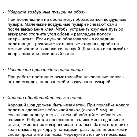
Уберите воздушные пузыри на обоях.
При поклеивании на обоях могут образоваться воздушные
пузыри. Маленькие воздушные пузыри исчезают сами
после высыхания клея. Чтобы устранить крупные пузыри
аккуратно отогните угол обоев и разгладьте полосу
«перышком». Если пузыри образовались в середине
полотнища – разгоните их в разные стороны, дробя на
мелкие части и выдавливая на край. Для этого используйте
«перышко» или резиновый валик.
Постоянно проверяйте полотнища
.
При работе постоянно осматривайте наклеенные полосы –
нет ли складок, неровностей и воздушных пузырей.
Хорошо обработайте стыки полос.
Хороший шов должен быть незаметен. При поклейке нового
полотна сделайте небольшой заход (около 5 мм) на
соседнюю полосу, а стык затем обработайте ребристым
валиком. Ребристая поверхность валика мягко вдавливает
стыки, сминает их и выравнивает полосы. Затем подтяните
края стыков друг к другу пальцами, разгладьте перышком и
снова прокатайте валиком. Чередуйте этот цикл несколько