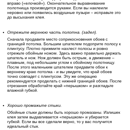
вправо («елочкой»). Окончательное выравнивание
полотнища производится руками. Если вы наклеили
неровно или появились воздушные пузыри – исправьте это
до высыхания клея.
Отрежьте верхнюю часть полотна. (задел).
Сначала продавите место соприкосновения обоев с
границей потолка. Большим шпателем подоприте полосу к
плинтусу. Плотно прижмите нахлест полосы и ровно
отрежьте обойным ножом. Здесь важно правильно держать
шпатель и нож. Нож должен быть острым, а движение –
плавным, под небольшим углом к обойному полотнищу.
После этого маленьким шпателем придавите обои к
верхнему краю потолка - и вы увидите, что край обоев
точно совпадет с плинтусом. Эту же операцию
рекомендуется проделать с нижней границей обоев. После
отрезания обработайте край «перышком» и разгладьте
влажной губкой.
Хорошо промажьте стыки.
Обойные стыки должны быть хорошо промазаны. Излишек
клея затем выдавливается «перышком» и убирается
губкой. Если вы все сделали верно, то у вас получится
идеальный стык.