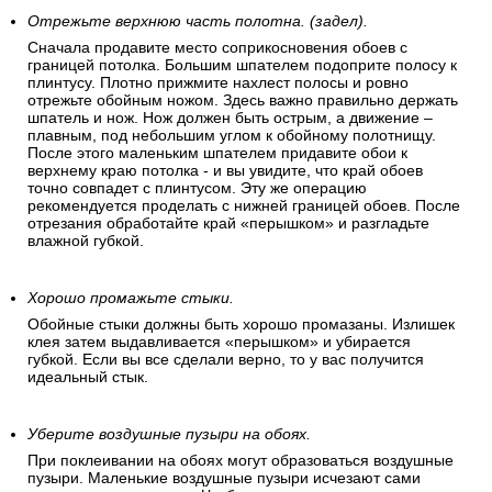
Отрежьте верхнюю часть полотна. (задел).
Сначала продавите место соприкосновения обоев с
границей потолка. Большим шпателем подоприте полосу к
плинтусу. Плотно прижмите нахлест полосы и ровно
отрежьте обойным ножом. Здесь важно правильно держать
шпатель и нож. Нож должен быть острым, а движение –
плавным, под небольшим углом к обойному полотнищу.
После этого маленьким шпателем придавите обои к
верхнему краю потолка - и вы увидите, что край обоев
точно совпадет с плинтусом. Эту же операцию
рекомендуется проделать с нижней границей обоев. После
отрезания обработайте край «перышком» и разгладьте
влажной губкой.
Хорошо промажьте стыки.
Обойные стыки должны быть хорошо промазаны. Излишек
клея затем выдавливается «перышком» и убирается
губкой. Если вы все сделали верно, то у вас получится
идеальный стык.
Уберите воздушные пузыри на обоях.
При поклеивании на обоях могут образоваться воздушные
пузыри. Маленькие воздушные пузыри исчезают сами