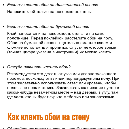
Если вы клеите обои на флизелиновой основе
Наносите клей только на поверхность стены.
Е
сли вы клеите обои на бумажной основе
Клей наносится и на поверхность стены, и на само
полотнище. Перед поклейкой расстелите обои на полу.
Обои на бумажной основе тщательно смажьте клеем и
сложите пополам для пропитки. Спустя некоторое время
(точная цифра указана в инструкции) их можно клеить.
Откуда начинать клеить обои?
Рекомендуется это делать от угла или дверного/оконного
проемов, поскольку эти линии перпендикулярны полу. При
этом желательно использовать отвес или уровень, чтобы
полосы не пошли вкривь. Заканчивать оклеивание нужно в
каком-нибудь незаметном месте – над дверью, в углу, там,
где часть стены будет скрыта мебелью или занавесками.
Как клеить обои на стену
Сделайте пометку на стене, что бы первое полотно