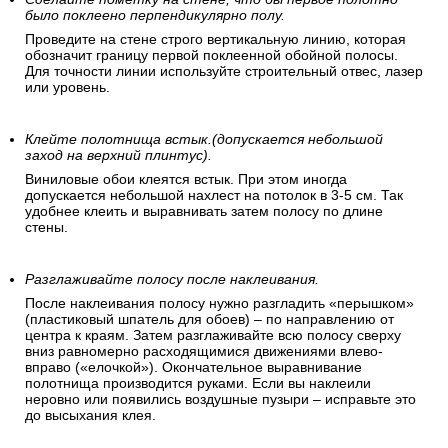
было поклеено перпендикулярно полу.
Проведите на стене строго вертикальную линию, которая
обозначит границу первой поклеенной обойной полосы.
Для точности линии используйте строительный отвес, лазер
или уровень.
Клейте полотнища встык.(допускается небольшой
заход на верхний плинтус).
Виниловые обои клеятся встык. При этом иногда
допускается небольшой нахлест на потолок в 3-5 см. Так
удобнее клеить и выравнивать затем полосу по длине
стены.
Разглаживайте полосу после наклеивания.
После наклеивания полосу нужно разгладить «перышком»
(пластиковый шпатель для обоев) – по направлению от
центра к краям. Затем разглаживайте всю полосу сверху
вниз равномерно расходящимися движениями влево-
вправо («елочкой»). Окончательное выравнивание
полотнища производится руками. Если вы наклеили
неровно или появились воздушные пузыри – исправьте это
до высыхания клея.