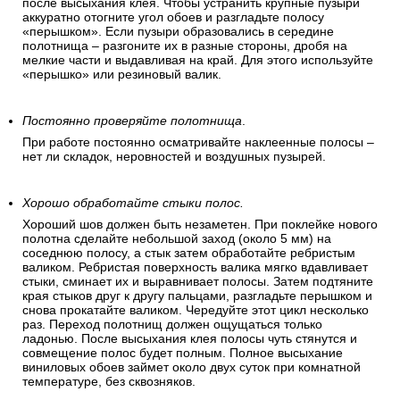
после высыхания клея. Чтобы устранить крупные пузыри
аккуратно отогните угол обоев и разгладьте полосу
«перышком». Если пузыри образовались в середине
полотнища – разгоните их в разные стороны, дробя на
мелкие части и выдавливая на край. Для этого используйте
«перышко» или резиновый валик.
Постоянно проверяйте полотнища
.
При работе постоянно осматривайте наклеенные полосы –
нет ли складок, неровностей и воздушных пузырей.
Хорошо обработайте стыки полос.
Хороший шов должен быть незаметен. При поклейке нового
полотна сделайте небольшой заход (около 5 мм) на
соседнюю полосу, а стык затем обработайте ребристым
валиком. Ребристая поверхность валика мягко вдавливает
стыки, сминает их и выравнивает полосы. Затем подтяните
края стыков друг к другу пальцами, разгладьте перышком и
снова прокатайте валиком. Чередуйте этот цикл несколько
раз. Переход полотнищ должен ощущаться только
ладонью. После высыхания клея полосы чуть стянутся и
совмещение полос будет полным. Полное высыхание
виниловых обоев займет около двух суток при комнатной
температуре, без сквозняков.