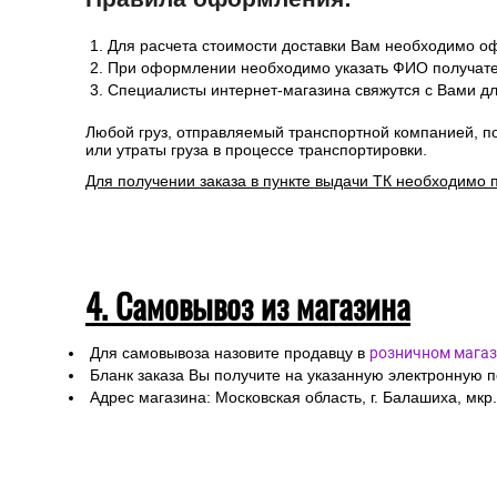
Информацию по отправке другими службами доставки 
Стоимость рассчитывается от общего веса/объема товар
Сроки отгрузки товара до пункта приема ТК: 1-3 дня.
Доставка до транспортных компаний — бесплатно
Правила оформления:
Для расчета стоимости доставки Вам необходимо оф
При оформлении необходимо указать ФИО получател
Специалисты интернет-магазина свяжутся с Вами дл
Любой груз, отправляемый транспортной компанией, п
или утраты груза в процессе транспортировки.
Для получении заказа в пункте выдачи ТК необходимо 
4. Самовывоз из магазина
Для самовывоза назовите продавцу в
розничном магаз
Бланк заказа Вы получите на указанную электронную 