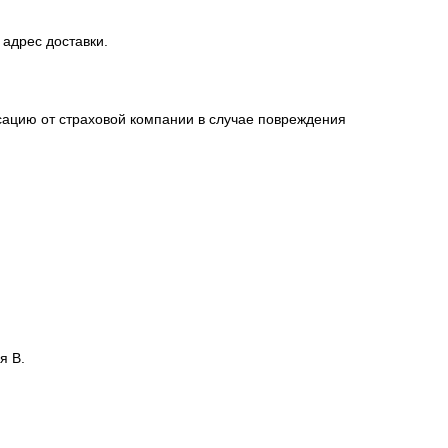
l
sales@1oboi.ru
 адрес доставки.
сацию от страховой компании в случае повреждения