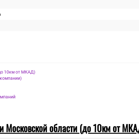
ческий
енный
я
до 10км от МКАД)
 компании)
омпаний