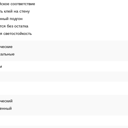
ское соответствие
ь клей на стену
ный подгон
ся без остатка
 светостойкость
ческие
сальные
м