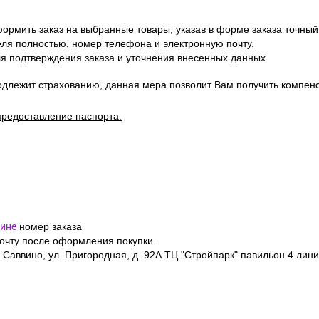
уточняйте у менеджера по телефону
+7(495)128-48-87
или на Emai
ов в заказе.
ормить заказ на выбранные товары, указав в форме заказа точный
я полностью, номер телефона и электронную почту.
я подтверждения заказа и уточнения внесенных данных.
одлежит страхованию, данная мера позволит Вам получить компен
предоставление паспорта.
ине
номер заказа
почту после оформления покупки.