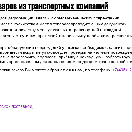
 Саввино, ул. Пригородная, д. 92А ТЦ "Стройпарк" павильон 4 лини
варов из транспортных компаний
ледов деформации, влаги и любых механических повреждений.
 мест с количеством мест в товаросопроводительных документах.
вовать количеству мест, указанных в транспортной накладной.
наков и отсутствия претензий к перевозчику необходимо расписатьс
 при обнаружении повреждений упаковки необходимо составить прет
е произвести вскрытие упаковки для проверки на наличие поврежде
чатью перевозчика, подписать приёмную накладную и забрать груз.
быть предоставлены для заполнения менеджером транспортной ко
овки заказа Вы можете обращаться к нам, по телефону.
+7(495)12