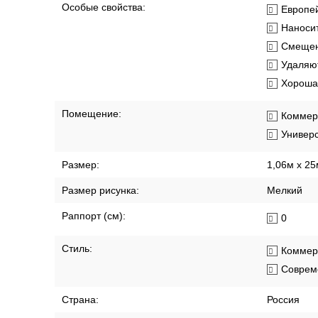
Бренд:
BauTex
Длина рулона:
25 м
Коллекция:
Walltex
Особые свойства:
Европей
Наносит
Смещен
Удаляют
Хорошая
Помещение:
Коммер
Универ
Размер:
1,06м х 25
Размер рисунка:
Мелкий
Раппорт (см):
0