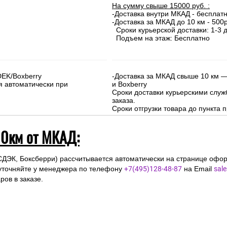
 и Московской области (до 10км от МКА
На сумму свыше 15000 руб. :
-Доставка внутри МКАД - бесплат
-Доставка за МКАД до 10 км - 500р
Сроки курьерской доставки: 1-3 д
Подъем на этаж: Бесплатно
DEK/Boxberry
-Доставка за МКАД свыше 10 км —
я автоматически при
и Boxberry
Сроки доставки курьерскими слу
заказа.
Сроки отгрузки товара до пункта п
10км от МКАД:
СДЭК, Боксберри) рассчитывается автоматически на странице офор
уточняйте у менеджера по телефону
+7(495)128-48-87
на Email
sal