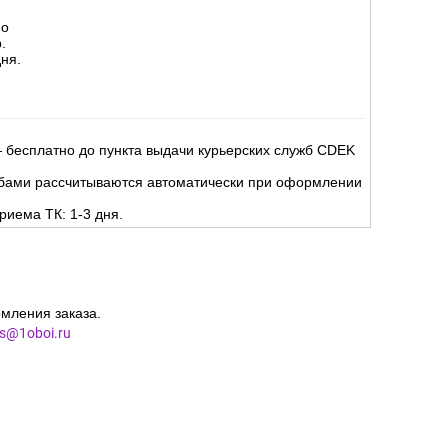
Д):
но
.
ня.
 бесплатно до пункта выдачи курьерских служб CDEK
жбами рассчитываются автоматически при оформлении
риема ТК: 1-3 дня.
мления заказа.
es@1oboi.ru