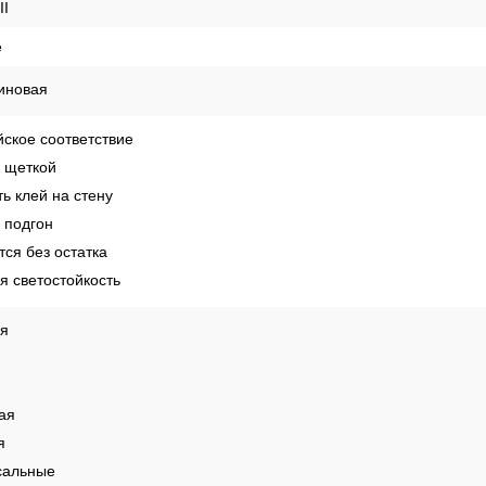
II
е
иновая
ское соответствие
 щеткой
ь клей на стену
 подгон
ся без остатка
 светостойкость
ая
ая
я
сальные