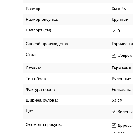
Размер:
3м x 4м
Размер рисунка:
Крупный
Раппорт (см):
0
Способ производства:
Горячее т
Стиль:
Соврем
Страна:
Германия
Тип обоев:
Рулонные
Фактура обоев:
Рельефна
Ширина рулона:
53 см
Цвет:
Зелены
Элементы рисунка:
Деревь