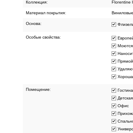
Коллекция:
Florentine I
Материал покрытия:
Виниловы
Основа:
Флизел
Особые свойства:
Европей
Моются
Наносит
Прямой
Удаляют
Хорошая
Помещение:
Гостин
Детская
Офис
Прихож
Спальн
Универ