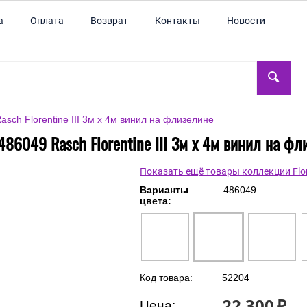
а
Оплата
Возврат
Контакты
Новости
sch Florentine III 3м x 4м винил на флизелине
486049 Rasch Florentine III 3м x 4м винил на фл
Показать ещё товары коллекции Flore
Варианты
486049
цвета:
Код товара:
52204
22 300
₽
Цена: