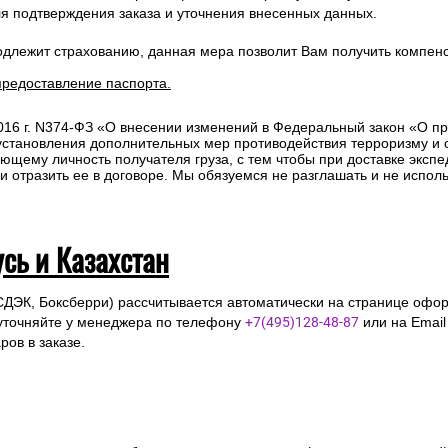
ля подтверждения заказа и уточнения внесенных данных.
одлежит страхованию, данная мера позволит Вам получить компен
предоставление паспорта.
2016 г. N374-ФЗ «О внесении изменений в Федеральный закон «О п
 установления дополнительных мер противодействия терроризму и
ющему личность получателя груза, с тем чтобы при доставке эксп
отразить ее в договоре. Мы обязуемся не разглашать и не исполь
усь и Казахстан
СДЭК, Боксберри) рассчитывается автоматически на странице офор
уточняйте у менеджера по телефону
+7(495)128-48-87
или на Emai
ов в заказе.