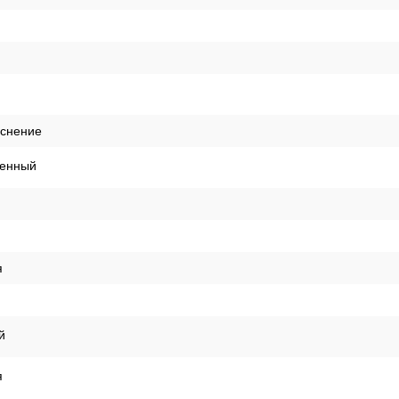
иснение
енный
я
й
я