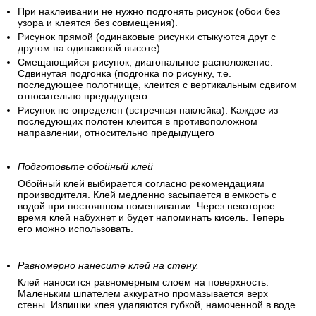
При наклеивании не нужно подгонять рисунок (обои без
узора и клеятся без совмещения).
Рисунок прямой (одинаковые рисунки стыкуются друг с
другом на одинаковой высоте).
Смещающийся рисунок, диагональное расположение.
Сдвинутая подгонка (подгонка по рисунку, т.е.
последующее полотнище, клеится с вертикальным сдвигом
относительно предыдущего
Рисунок не определен (встречная наклейка). Каждое из
последующих полотен клеится в противоположном
направлении, относительно предыдущего
Подготовьте обойный клей
Обойный клей выбирается согласно рекомендациям
производителя. Клей медленно засыпается в емкость с
водой при постоянном помешивании. Через некоторое
время клей набухнет и будет напоминать кисель. Теперь
его можно использовать.
Равномерно нанесите клей на стену.
Клей наносится равномерным слоем на поверхность.
Маленьким шпателем аккуратно промазывается верх
стены. Излишки клея удаляются губкой, намоченной в воде.