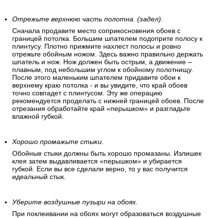
Отрежьте верхнюю часть полотна. (задел).
Сначала продавите место соприкосновения обоев с
границей потолка. Большим шпателем подоприте полосу к
плинтусу. Плотно прижмите нахлест полосы и ровно
отрежьте обойным ножом. Здесь важно правильно держать
шпатель и нож. Нож должен быть острым, а движение –
плавным, под небольшим углом к обойному полотнищу.
После этого маленьким шпателем придавите обои к
верхнему краю потолка - и вы увидите, что край обоев
точно совпадет с плинтусом. Эту же операцию
рекомендуется проделать с нижней границей обоев. После
отрезания обработайте край «перышком» и разгладьте
влажной губкой.
Хорошо промажьте стыки.
Обойные стыки должны быть хорошо промазаны. Излишек
клея затем выдавливается «перышком» и убирается
губкой. Если вы все сделали верно, то у вас получится
идеальный стык.
Уберите воздушные пузыри на обоях.
При поклеивании на обоях могут образоваться воздушные