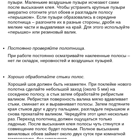
пузыри. Маленькие воздушные пузыри исчезают сами
после высыхания клея. Чтобы устранить крупные пузыри
аккуратно отогните угол обоев и разгладьте полосу
«перышком». Если пузыри образовались в середине
полотнища – разгоните их в разные стороны, дробя на
мелкие части и выдавливая на край. Для этого используйте
«перышко» или резиновый валик.
Постоянно проверяйте полотнища
.
При работе постоянно осматривайте наклеенные полосы –
нет ли складок, неровностей и воздушных пузырей.
Хорошо обработайте стыки полос.
Хороший шов должен быть незаметен. При поклейке нового
полотна сделайте небольшой заход (около 5 мм) на
соседнюю полосу, а стык затем обработайте ребристым
валиком. Ребристая поверхность валика мягко вдавливает
стыки, сминает их и выравнивает полосы. Затем подтяните
края стыков друг к другу пальцами, разгладьте перышком и
снова прокатайте валиком. Чередуйте этот цикл несколько
раз. Переход полотнищ должен ощущаться только
ладонью. После высыхания клея полосы чуть стянутся и
совмещение полос будет полным. Полное высыхание
виниловых обоев займет около двух суток при комнатной
температуре, без сквозняков.