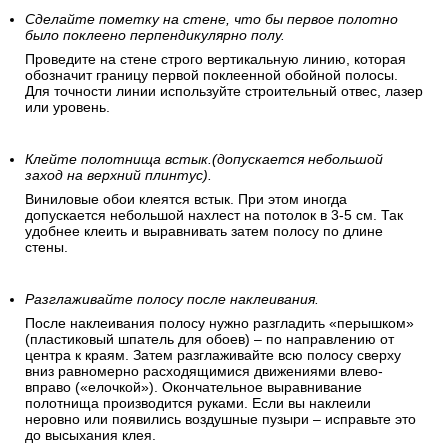
Сделайте пометку на стене, что бы первое полотно
было поклеено перпендикулярно полу.
Проведите на стене строго вертикальную линию, которая
обозначит границу первой поклеенной обойной полосы.
Для точности линии используйте строительный отвес, лазер
или уровень.
Клейте полотнища встык.(допускается небольшой
заход на верхний плинтус).
Виниловые обои клеятся встык. При этом иногда
допускается небольшой нахлест на потолок в 3-5 см. Так
удобнее клеить и выравнивать затем полосу по длине
стены.
Разглаживайте полосу после наклеивания.
После наклеивания полосу нужно разгладить «перышком»
(пластиковый шпатель для обоев) – по направлению от
центра к краям. Затем разглаживайте всю полосу сверху
вниз равномерно расходящимися движениями влево-
вправо («елочкой»). Окончательное выравнивание
полотнища производится руками. Если вы наклеили
неровно или появились воздушные пузыри – исправьте это
до высыхания клея.