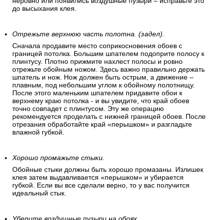
неровно или появились воздушные пузыри – исправьте это
до высыхания клея.
Отрежьте верхнюю часть полотна. (задел).
Сначала продавите место соприкосновения обоев с
границей потолка. Большим шпателем подоприте полосу к
плинтусу. Плотно прижмите нахлест полосы и ровно
отрежьте обойным ножом. Здесь важно правильно держать
шпатель и нож. Нож должен быть острым, а движение –
плавным, под небольшим углом к обойному полотнищу.
После этого маленьким шпателем придавите обои к
верхнему краю потолка - и вы увидите, что край обоев
точно совпадет с плинтусом. Эту же операцию
рекомендуется проделать с нижней границей обоев. После
отрезания обработайте край «перышком» и разгладьте
влажной губкой.
Хорошо промажьте стыки.
Обойные стыки должны быть хорошо промазаны. Излишек
клея затем выдавливается «перышком» и убирается
губкой. Если вы все сделали верно, то у вас получится
идеальный стык.
Уберите воздушные пузыри на обоях.