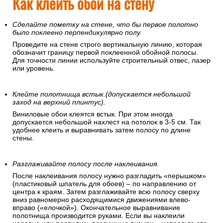
Как клеить обои на стену
Сделайте пометку на стене, что бы первое полотно
было поклеено перпендикулярно полу.
Проведите на стене строго вертикальную линию, которая
обозначит границу первой поклеенной обойной полосы.
Для точности линии используйте строительный отвес, лазер
или уровень.
Клейте полотнища встык.(допускается небольшой
заход на верхний плинтус).
Виниловые обои клеятся встык. При этом иногда
допускается небольшой нахлест на потолок в 3-5 см. Так
удобнее клеить и выравнивать затем полосу по длине
стены.
Разглаживайте полосу после наклеивания.
После наклеивания полосу нужно разгладить «перышком»
(пластиковый шпатель для обоев) – по направлению от
центра к краям. Затем разглаживайте всю полосу сверху
вниз равномерно расходящимися движениями влево-
вправо («елочкой»). Окончательное выравнивание
полотнища производится руками. Если вы наклеили