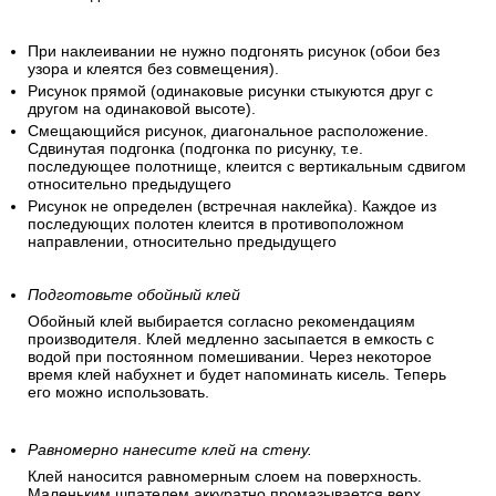
При наклеивании не нужно подгонять рисунок (обои без
узора и клеятся без совмещения).
Рисунок прямой (одинаковые рисунки стыкуются друг с
другом на одинаковой высоте).
Смещающийся рисунок, диагональное расположение.
Сдвинутая подгонка (подгонка по рисунку, т.е.
последующее полотнище, клеится с вертикальным сдвигом
относительно предыдущего
Рисунок не определен (встречная наклейка). Каждое из
последующих полотен клеится в противоположном
направлении, относительно предыдущего
Подготовьте обойный клей
Обойный клей выбирается согласно рекомендациям
производителя. Клей медленно засыпается в емкость с
водой при постоянном помешивании. Через некоторое
время клей набухнет и будет напоминать кисель. Теперь
его можно использовать.
Равномерно нанесите клей на стену.
Клей наносится равномерным слоем на поверхность.
Маленьким шпателем аккуратно промазывается верх