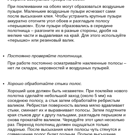
При поклеивании на обоях могут образоваться воздушные
пузыри. Маленькие воздушные пузыри исчезают сами
после высыхания клея. Чтобы устранить крупные пузыри
аккуратно отогните угол обоев и разгладьте полосу
«перышком». Если пузыри образовались в середине
полотнища – разгоните их в разные стороны, дробя на
мелкие части и выдавливая на край. Для этого используйте
«перышко» или резиновый валик.
Постоянно проверяйте полотнища
.
При работе постоянно осматривайте наклеенные полосы –
нет ли складок, неровностей и воздушных пузырей.
Хорошо обработайте стыки полос.
Хороший шов должен быть незаметен. При поклейке нового
полотна сделайте небольшой заход (около 5 мм) на
соседнюю полосу, а стык затем обработайте ребристым
валиком. Ребристая поверхность валика мягко вдавливает
стыки, сминает их и выравнивает полосы. Затем подтяните
края стыков друг к другу пальцами, разгладьте перышком и
снова прокатайте валиком. Чередуйте этот цикл несколько
раз. Переход полотнищ должен ощущаться только
ладонью. После высыхания клея полосы чуть стянутся и
совмещение полос будет полным. Полное высыхание