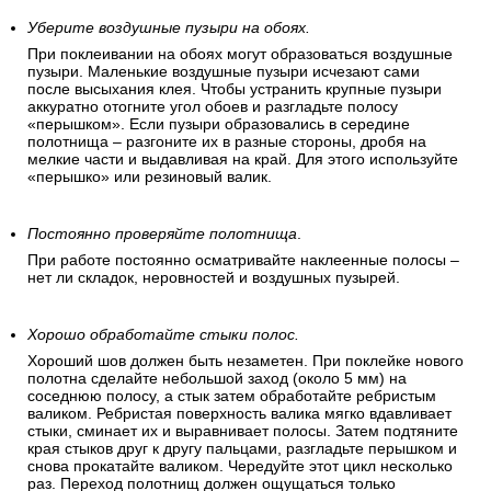
Уберите воздушные пузыри на обоях.
При поклеивании на обоях могут образоваться воздушные
пузыри. Маленькие воздушные пузыри исчезают сами
после высыхания клея. Чтобы устранить крупные пузыри
аккуратно отогните угол обоев и разгладьте полосу
«перышком». Если пузыри образовались в середине
полотнища – разгоните их в разные стороны, дробя на
мелкие части и выдавливая на край. Для этого используйте
«перышко» или резиновый валик.
Постоянно проверяйте полотнища
.
При работе постоянно осматривайте наклеенные полосы –
нет ли складок, неровностей и воздушных пузырей.
Хорошо обработайте стыки полос.
Хороший шов должен быть незаметен. При поклейке нового
полотна сделайте небольшой заход (около 5 мм) на
соседнюю полосу, а стык затем обработайте ребристым
валиком. Ребристая поверхность валика мягко вдавливает
стыки, сминает их и выравнивает полосы. Затем подтяните
края стыков друг к другу пальцами, разгладьте перышком и
снова прокатайте валиком. Чередуйте этот цикл несколько
раз. Переход полотнищ должен ощущаться только