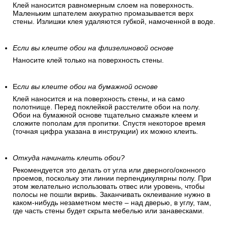
Клей наносится равномерным слоем на поверхность.
Маленьким шпателем аккуратно промазывается верх
стены. Излишки клея удаляются губкой, намоченной в воде.
Если вы клеите обои на флизелиновой основе
Наносите клей только на поверхность стены.
Е
сли вы клеите обои на бумажной основе
Клей наносится и на поверхность стены, и на само
полотнище. Перед поклейкой расстелите обои на полу.
Обои на бумажной основе тщательно смажьте клеем и
сложите пополам для пропитки. Спустя некоторое время
(точная цифра указана в инструкции) их можно клеить.
Откуда начинать клеить обои?
Рекомендуется это делать от угла или дверного/оконного
проемов, поскольку эти линии перпендикулярны полу. При
этом желательно использовать отвес или уровень, чтобы
полосы не пошли вкривь. Заканчивать оклеивание нужно в
каком-нибудь незаметном месте – над дверью, в углу, там,
где часть стены будет скрыта мебелью или занавесками.