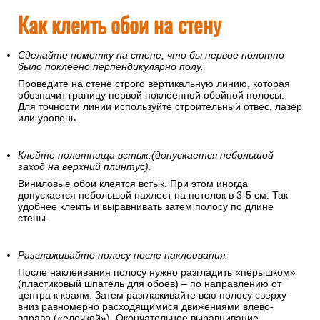
Как клеить обои на стену
Сделайте пометку на стене, что бы первое полотно
было поклеено перпендикулярно полу.
Проведите на стене строго вертикальную линию, которая
обозначит границу первой поклеенной обойной полосы.
Для точности линии используйте строительный отвес, лазер
или уровень.
Клейте полотнища встык.(допускается небольшой
заход на верхний плинтус).
Виниловые обои клеятся встык. При этом иногда
допускается небольшой нахлест на потолок в 3-5 см. Так
удобнее клеить и выравнивать затем полосу по длине
стены.
Разглаживайте полосу после наклеивания.
После наклеивания полосу нужно разгладить «перышком»
(пластиковый шпатель для обоев) – по направлению от
центра к краям. Затем разглаживайте всю полосу сверху
вниз равномерно расходящимися движениями влево-
вправо («елочкой»). Окончательное выравнивание