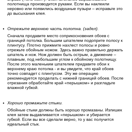
полотнища производится руками. Если вы наклеили
неровно или появились воздушные пузыри – исправьте это
до высыхания клея.
Отрежьте верхнюю часть полотна. (задел).
Сначала продавите место соприкосновения обоев с
границей потолка. Большим шпателем подоприте полосу к
плинтусу. Плотно прижмите нахлест полосы и ровно
отрежьте обойным ножом. Здесь важно правильно держать
шпатель и нож. Нож должен быть острым, а движение –
плавным, под небольшим углом к обойному полотнищу.
После этого маленьким шпателем придавите обои к
верхнему краю потолка - и вы увидите, что край обоев
точно совпадет с плинтусом. Эту же операцию
рекомендуется проделать с нижней границей обоев. После
отрезания обработайте край «перышком» и разгладьте
влажной губкой.
Хорошо промажьте стыки.
Обойные стыки должны быть хорошо промазаны. Излишек
клея затем выдавливается «перышком» и убирается
губкой. Если вы все сделали верно, то у вас получится
идеальный стык.