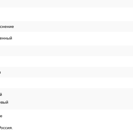
иснение
енный
я
й
евый
е
Россия.