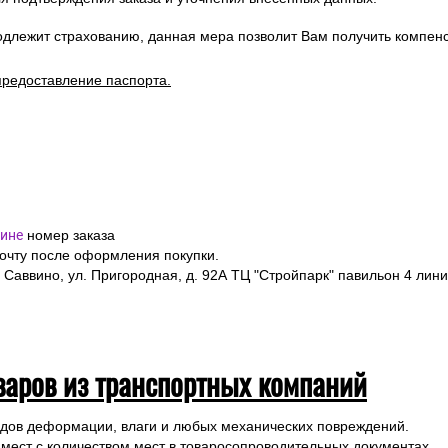
одлежит страхованию, данная мера позволит Вам получить компен
предоставление паспорта.
ине
номер заказа
почту после оформления покупки.
 Саввино, ул. Пригородная, д. 92А ТЦ "Стройпарк" павильон 4 лини
варов из транспортных компаний
ледов деформации, влаги и любых механических повреждений.
 мест с количеством мест в товаросопроводительных документах.