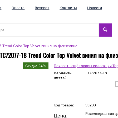
а
Оплата
Возврат
Контакты
Новости
 Trend Color Top Velvet винил на флизелине
TC72077-18 Trend Color Top Velvet винил на фли
Скидка 24%
Показать ещё товары коллекции Top 
Варианты
TC72077-18
цвета:
Код товара:
53233
Рекомендованная це
Цена: