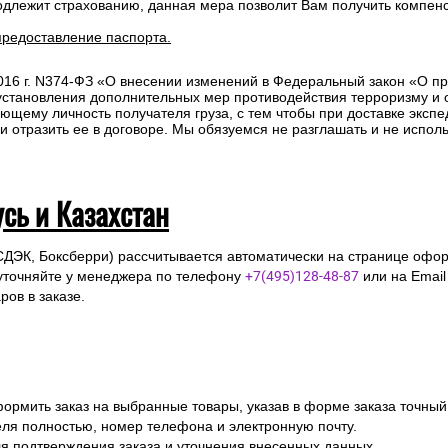
одлежит страхованию, данная мера позволит Вам получить компен
предоставление паспорта.
2016 г. N374-ФЗ «О внесении изменений в Федеральный закон «О п
 установления дополнительных мер противодействия терроризму и
ющему личность получателя груза, с тем чтобы при доставке эксп
отразить ее в договоре. Мы обязуемся не разглашать и не исполь
усь и Казахстан
СДЭК, Боксберри) рассчитывается автоматически на странице офор
уточняйте у менеджера по телефону
+7(495)128-48-87
или на Emai
ов в заказе.
ормить заказ на выбранные товары, указав в форме заказа точный
я полностью, номер телефона и электронную почту.
я подтверждения заказа и уточнения внесенных данных.