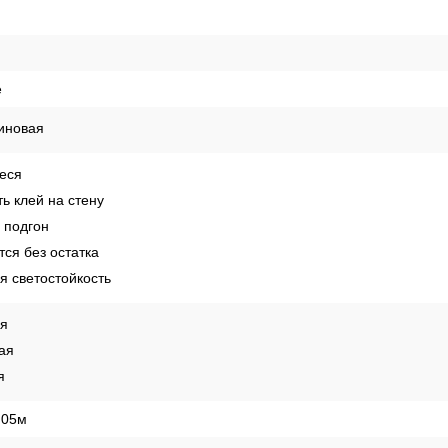
е
иновая
еся
ь клей на стену
 подгон
ся без остатка
 светостойкость
ая
ая
я
,05м