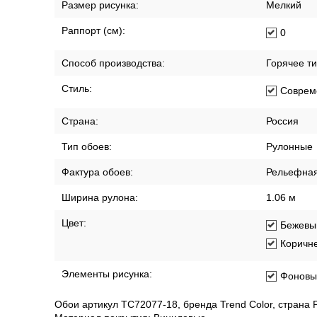
Размер рисунка:
Мелкий
Раппорт (см):
0
Способ производства:
Горячее т
Стиль:
Соврем
Страна:
Россия
Тип обоев:
Рулонные
Фактура обоев:
Рельефна
Ширина рулона:
1.06 м
Цвет:
Бежевы
Коричн
Элементы рисунка:
Фоновы
Обои артикул TC72077-18, бренда Trend Color, страна 