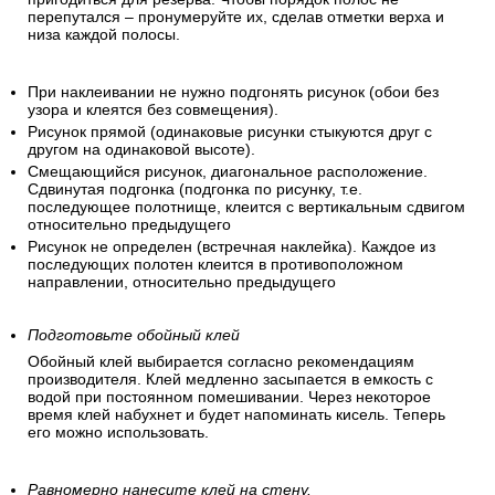
перепутался – пронумеруйте их, сделав отметки верха и
низа каждой полосы.
При наклеивании не нужно подгонять рисунок (обои без
узора и клеятся без совмещения).
Рисунок прямой (одинаковые рисунки стыкуются друг с
другом на одинаковой высоте).
Смещающийся рисунок, диагональное расположение.
Сдвинутая подгонка (подгонка по рисунку, т.е.
последующее полотнище, клеится с вертикальным сдвигом
относительно предыдущего
Рисунок не определен (встречная наклейка). Каждое из
последующих полотен клеится в противоположном
направлении, относительно предыдущего
Подготовьте обойный клей
Обойный клей выбирается согласно рекомендациям
производителя. Клей медленно засыпается в емкость с
водой при постоянном помешивании. Через некоторое
время клей набухнет и будет напоминать кисель. Теперь
его можно использовать.
Равномерно нанесите клей на стену.