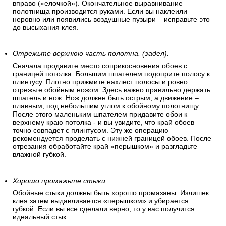
вправо («елочкой»). Окончательное выравнивание
полотнища производится руками. Если вы наклеили
неровно или появились воздушные пузыри – исправьте это
до высыхания клея.
Отрежьте верхнюю часть полотна. (задел).
Сначала продавите место соприкосновения обоев с
границей потолка. Большим шпателем подоприте полосу к
плинтусу. Плотно прижмите нахлест полосы и ровно
отрежьте обойным ножом. Здесь важно правильно держать
шпатель и нож. Нож должен быть острым, а движение –
плавным, под небольшим углом к обойному полотнищу.
После этого маленьким шпателем придавите обои к
верхнему краю потолка - и вы увидите, что край обоев
точно совпадет с плинтусом. Эту же операцию
рекомендуется проделать с нижней границей обоев. После
отрезания обработайте край «перышком» и разгладьте
влажной губкой.
Хорошо промажьте стыки.
Обойные стыки должны быть хорошо промазаны. Излишек
клея затем выдавливается «перышком» и убирается
губкой. Если вы все сделали верно, то у вас получится
идеальный стык.