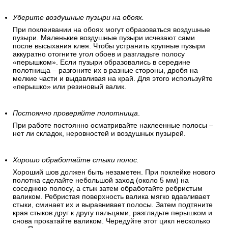
Уберите воздушные пузыри на обоях.
При поклеивании на обоях могут образоваться воздушные
пузыри. Маленькие воздушные пузыри исчезают сами
после высыхания клея. Чтобы устранить крупные пузыри
аккуратно отогните угол обоев и разгладьте полосу
«перышком». Если пузыри образовались в середине
полотнища – разгоните их в разные стороны, дробя на
мелкие части и выдавливая на край. Для этого используйте
«перышко» или резиновый валик.
Постоянно проверяйте полотнища
.
При работе постоянно осматривайте наклеенные полосы –
нет ли складок, неровностей и воздушных пузырей.
Хорошо обработайте стыки полос.
Хороший шов должен быть незаметен. При поклейке нового
полотна сделайте небольшой заход (около 5 мм) на
соседнюю полосу, а стык затем обработайте ребристым
валиком. Ребристая поверхность валика мягко вдавливает
стыки, сминает их и выравнивает полосы. Затем подтяните
края стыков друг к другу пальцами, разгладьте перышком и
снова прокатайте валиком. Чередуйте этот цикл несколько