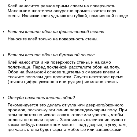
Клей наносится равномерным слоем на поверхность.
Маленьким шпателем аккуратно промазывается верх
стены. Излишки клея удаляются губкой, намоченной в воде.
Если вы клеите обои на флизелиновой основе
Наносите клей только на поверхность стены.
Е
сли вы клеите обои на бумажной основе
Клей наносится и на поверхность стены, и на само
полотнище. Перед поклейкой расстелите обои на полу.
Обои на бумажной основе тщательно смажьте клеем и
сложите пополам для пропитки. Спустя некоторое время
(точная цифра указана в инструкции) их можно клеить.
Откуда начинать клеить обои?
Рекомендуется это делать от угла или дверного/оконного
проемов, поскольку эти линии перпендикулярны полу. При
этом желательно использовать отвес или уровень, чтобы
полосы не пошли вкривь. Заканчивать оклеивание нужно в
каком-нибудь незаметном месте – над дверью, в углу, там,
где часть стены будет скрыта мебелью или занавесками.