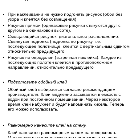
При наклеивании не нужно подгонять рисунок (обои без
узора и клеятся без совмещения).
Рисунок прямой (одинаковые рисунки стыкуются друг с
другом на одинаковой высоте).
Смещающийся рисунок, диагональное расположение.
Сдвинутая подгонка (подгонка по рисунку, т.е.
последующее полотнище, клеится с вертикальным сдвигом
относительно предыдущего
Рисунок не определен (встречная наклейка). Каждое из
последующих полотен клеится в противоположном
направлении, относительно предыдущего
Подготовьте обойный клей
Обойный клей выбирается согласно рекомендациям
производителя. Клей медленно засыпается в емкость с
водой при постоянном помешивании. Через некоторое
время клей набухнет и будет напоминать кисель. Теперь
его можно использовать.
Равномерно нанесите клей на стену.
Клей наносится равномерным слоем на поверхность.
Маленьким шпателем аккуратно промазывается верх