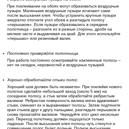
При поклеивании на обоях могут образоваться воздушные
пузыри. Маленькие воздушные пузыри исчезают сами
после высыхания клея. Чтобы устранить крупные пузыри
аккуратно отогните угол обоев и разгладьте полосу
«перышком». Если пузыри образовались в середине
полотнища – разгоните их в разные стороны, дробя на
мелкие части и выдавливая на край. Для этого используйте
«перышко» или резиновый валик.
Постоянно проверяйте полотнища
.
При работе постоянно осматривайте наклеенные полосы –
нет ли складок, неровностей и воздушных пузырей.
Хорошо обработайте стыки полос.
Хороший шов должен быть незаметен. При поклейке нового
полотна сделайте небольшой заход (около 5 мм) на
соседнюю полосу, а стык затем обработайте ребристым
валиком. Ребристая поверхность валика мягко вдавливает
стыки, сминает их и выравнивает полосы. Затем подтяните
края стыков друг к другу пальцами, разгладьте перышком и
снова прокатайте валиком. Чередуйте этот цикл несколько
раз. Переход полотнищ должен ощущаться только
ладонью. После высыхания клея полосы чуть стянутся и
совмещение полос будет полным. Полное высыхание