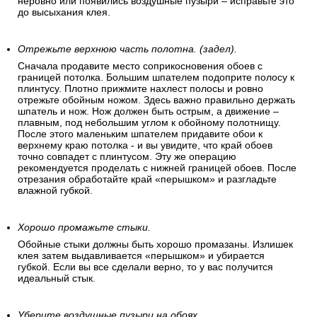
неровно или появились воздушные пузыри – исправьте это
до высыхания клея.
Отрежьте верхнюю часть полотна. (задел).
Сначала продавите место соприкосновения обоев с
границей потолка. Большим шпателем подоприте полосу к
плинтусу. Плотно прижмите нахлест полосы и ровно
отрежьте обойным ножом. Здесь важно правильно держать
шпатель и нож. Нож должен быть острым, а движение –
плавным, под небольшим углом к обойному полотнищу.
После этого маленьким шпателем придавите обои к
верхнему краю потолка - и вы увидите, что край обоев
точно совпадет с плинтусом. Эту же операцию
рекомендуется проделать с нижней границей обоев. После
отрезания обработайте край «перышком» и разгладьте
влажной губкой.
Хорошо промажьте стыки.
Обойные стыки должны быть хорошо промазаны. Излишек
клея затем выдавливается «перышком» и убирается
губкой. Если вы все сделали верно, то у вас получится
идеальный стык.
Уберите воздушные пузыри на обоях.