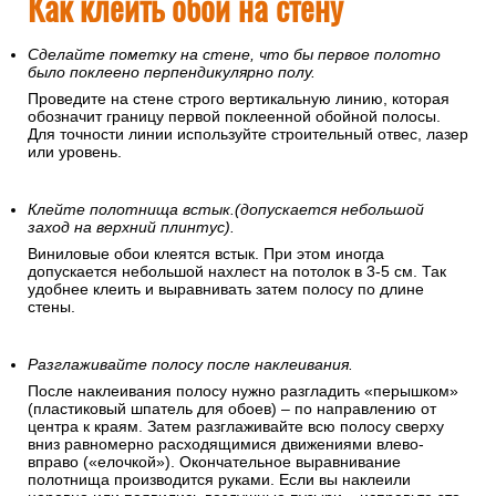
Как клеить обои на стену
Сделайте пометку на стене, что бы первое полотно
было поклеено перпендикулярно полу.
Проведите на стене строго вертикальную линию, которая
обозначит границу первой поклеенной обойной полосы.
Для точности линии используйте строительный отвес, лазер
или уровень.
Клейте полотнища встык.(допускается небольшой
заход на верхний плинтус).
Виниловые обои клеятся встык. При этом иногда
допускается небольшой нахлест на потолок в 3-5 см. Так
удобнее клеить и выравнивать затем полосу по длине
стены.
Разглаживайте полосу после наклеивания.
После наклеивания полосу нужно разгладить «перышком»
(пластиковый шпатель для обоев) – по направлению от
центра к краям. Затем разглаживайте всю полосу сверху
вниз равномерно расходящимися движениями влево-
вправо («елочкой»). Окончательное выравнивание
полотнища производится руками. Если вы наклеили