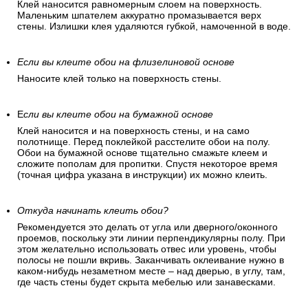
Клей наносится равномерным слоем на поверхность.
Маленьким шпателем аккуратно промазывается верх
стены. Излишки клея удаляются губкой, намоченной в воде.
Если вы клеите обои на флизелиновой основе
Наносите клей только на поверхность стены.
Е
сли вы клеите обои на бумажной основе
Клей наносится и на поверхность стены, и на само
полотнище. Перед поклейкой расстелите обои на полу.
Обои на бумажной основе тщательно смажьте клеем и
сложите пополам для пропитки. Спустя некоторое время
(точная цифра указана в инструкции) их можно клеить.
Откуда начинать клеить обои?
Рекомендуется это делать от угла или дверного/оконного
проемов, поскольку эти линии перпендикулярны полу. При
этом желательно использовать отвес или уровень, чтобы
полосы не пошли вкривь. Заканчивать оклеивание нужно в
каком-нибудь незаметном месте – над дверью, в углу, там,
где часть стены будет скрыта мебелью или занавесками.