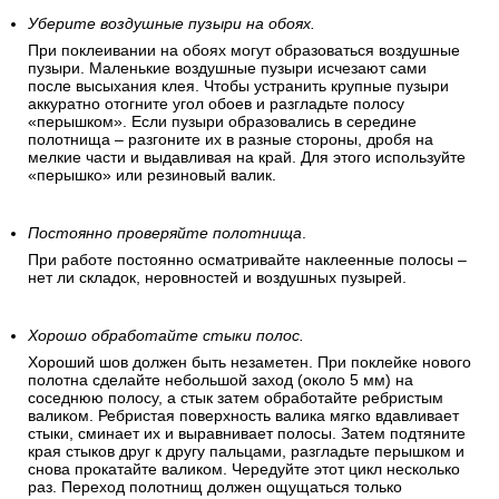
Уберите воздушные пузыри на обоях.
При поклеивании на обоях могут образоваться воздушные
пузыри. Маленькие воздушные пузыри исчезают сами
после высыхания клея. Чтобы устранить крупные пузыри
аккуратно отогните угол обоев и разгладьте полосу
«перышком». Если пузыри образовались в середине
полотнища – разгоните их в разные стороны, дробя на
мелкие части и выдавливая на край. Для этого используйте
«перышко» или резиновый валик.
Постоянно проверяйте полотнища
.
При работе постоянно осматривайте наклеенные полосы –
нет ли складок, неровностей и воздушных пузырей.
Хорошо обработайте стыки полос.
Хороший шов должен быть незаметен. При поклейке нового
полотна сделайте небольшой заход (около 5 мм) на
соседнюю полосу, а стык затем обработайте ребристым
валиком. Ребристая поверхность валика мягко вдавливает
стыки, сминает их и выравнивает полосы. Затем подтяните
края стыков друг к другу пальцами, разгладьте перышком и
снова прокатайте валиком. Чередуйте этот цикл несколько
раз. Переход полотнищ должен ощущаться только