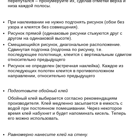
перепутался – пронумеруйте их, сделав отметки верха и
низа каждой полосы.
При наклеивании не нужно подгонять рисунок (обои без
узора и клеятся без совмещения).
Рисунок прямой (одинаковые рисунки стыкуются друг с
другом на одинаковой высоте).
Смещающийся рисунок, диагональное расположение.
Сдвинутая подгонка (подгонка по рисунку, т.е.
последующее полотнище, клеится с вертикальным сдвигом
относительно предыдущего
Рисунок не определен (встречная наклейка). Каждое из
последующих полотен клеится в противоположном
направлении, относительно предыдущего
Подготовьте обойный клей
Обойный клей выбирается согласно рекомендациям
производителя. Клей медленно засыпается в емкость с
водой при постоянном помешивании. Через некоторое
время клей набухнет и будет напоминать кисель. Теперь
его можно использовать.
Равномерно нанесите клей на стену.