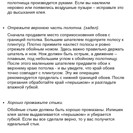
полотнища производится руками. Если вы наклеили
неровно или появились воздушные пузыри – исправьте это
до высыхания клея.
Отрежьте верхнюю часть полотна. (задел).
Сначала продавите место соприкосновения обоев с
границей потолка. Большим шпателем подоприте полосу к
плинтусу. Плотно прижмите нахлест полосы и ровно
отрежьте обойным ножом. Здесь важно правильно держать
шпатель и нож. Нож должен быть острым, а движение –
плавным, под небольшим углом к обойному полотнищу.
После этого маленьким шпателем придавите обои к
верхнему краю потолка - и вы увидите, что край обоев
точно совпадет с плинтусом. Эту же операцию
рекомендуется проделать с нижней границей обоев. После
отрезания обработайте край «перышком» и разгладьте
влажной губкой.
Хорошо промажьте стыки.
Обойные стыки должны быть хорошо промазаны. Излишек
клея затем выдавливается «перышком» и убирается
губкой. Если вы все сделали верно, то у вас получится
идеальный стык.