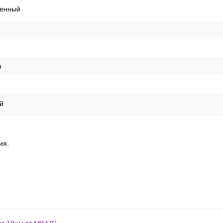
енный
я
й
ия.