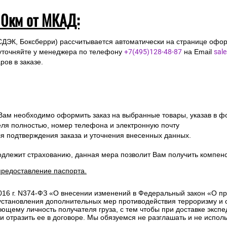
10км от МКАД:
СДЭК, Боксберри) рассчитывается автоматически на странице офор
уточняйте у менеджера по телефону
+7(495)128-48-87
на Email
sal
ов в заказе.
 Вам необходимо оформить заказ на выбранные товары, указав в ф
ля полностью, номер телефона и электронную почту
ля подтверждения заказа и уточнения внесенных данных.
одлежит страхованию, данная мера позволит Вам получить компен
предоставление паспорта.
2016 г. N374-ФЗ «О внесении изменений в Федеральный закон «О п
 установления дополнительных мер противодействия терроризму и
ющему личность получателя груза, с тем чтобы при доставке эксп
отразить ее в договоре. Мы обязуемся не разглашать и не исполь