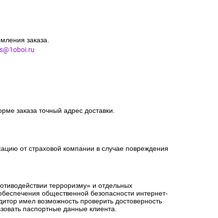
мления заказа.
es@1oboi.ru
орме заказа точный адрес доставки.
сацию от страховой компании в случае повреждения
ротиводействии терроризму» и отдельных
 обеспечения общественной безопасности интернет-
едитор имел возможность проверить достоверность
зовать паспортные данные клиента.