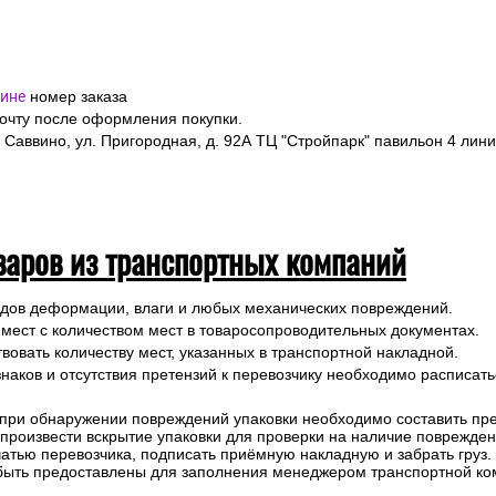
ине
номер заказа
почту после оформления покупки.
 Саввино, ул. Пригородная, д. 92А ТЦ "Стройпарк" павильон 4 лини
варов из транспортных компаний
ледов деформации, влаги и любых механических повреждений.
 мест с количеством мест в товаросопроводительных документах.
вовать количеству мест, указанных в транспортной накладной.
наков и отсутствия претензий к перевозчику необходимо расписатьс
 при обнаружении повреждений упаковки необходимо составить прет
е произвести вскрытие упаковки для проверки на наличие поврежде
чатью перевозчика, подписать приёмную накладную и забрать груз.
быть предоставлены для заполнения менеджером транспортной ко