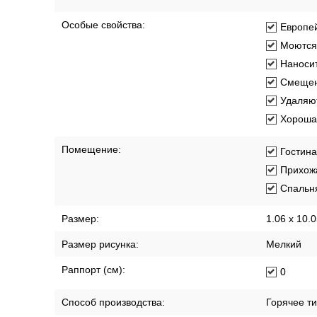
Особые свойства:
Европей
Моются
Наносит
Смещен
Удаляют
Хорошая
Помещение:
Гостин
Прихож
Спальн
Размер:
1.06 x 10.
Размер рисунка:
Мелкий
Раппорт (см):
0
Способ производства:
Горячее т