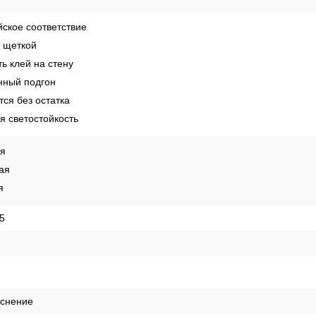
ское соответствие
 щеткой
ь клей на стену
ный подгон
ся без остатка
 светостойкость
ая
ая
я
05
иснение