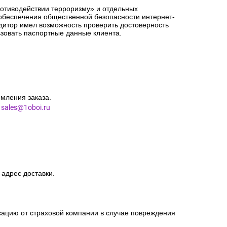
орме заказа точный адрес доставки.
сацию от страховой компании в случае повреждения
ротиводействии терроризму» и отдельных
 обеспечения общественной безопасности интернет-
едитор имел возможность проверить достоверность
зовать паспортные данные клиента.
мления заказа.
l
sales@1oboi.ru