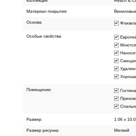
Характеристики
Описание
Доставка по 
Артикул:
R174025
Бренд:
Grandeco
Длина рулона:
10.05 м
Коллекция:
Reach & C
Материал покрытия:
Виниловы
Основа:
Флизел
Особые свойства:
Европей
Моются
Наносит
Смещен
Удаляют
Хорошая