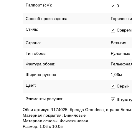
Помещение:
Гостин
Прихож
Спальн
Размер:
1.06 x 10.
Размер рисунка:
Мелкий
Раппорт (см):
0
Способ производства:
Горячее т
Стиль:
Соврем
Страна:
Бельгия
Тип обоев:
Рулонные
Фактура обоев:
Рельефна
Ширина рулона:
1,06м