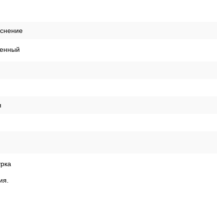
ая
ая
я
05
иснение
енный
я