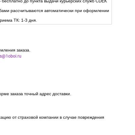
но
.
ня.
 бесплатно до пункта выдачи курьерских служб CDEK
жбами рассчитываются автоматически при оформлении
риема ТК: 1-3 дня.
мления заказа.
es@1oboi.ru