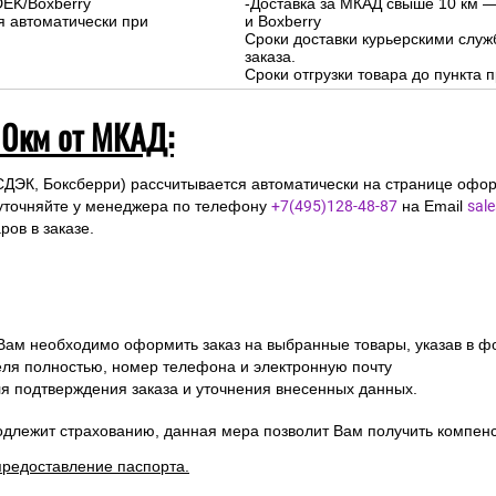
На сумму свыше 15000 руб. :
-Доставка внутри МКАД - бесплат
-Доставка за МКАД до 10 км - 500р
Сроки курьерской доставки: 1-3 д
Подъем на этаж: Бесплатно
DEK/Boxberry
-Доставка за МКАД свыше 10 км —
я автоматически при
и Boxberry
Сроки доставки курьерскими слу
заказа.
Сроки отгрузки товара до пункта п
10км от МКАД:
СДЭК, Боксберри) рассчитывается автоматически на странице офор
уточняйте у менеджера по телефону
+7(495)128-48-87
на Email
sal
ов в заказе.