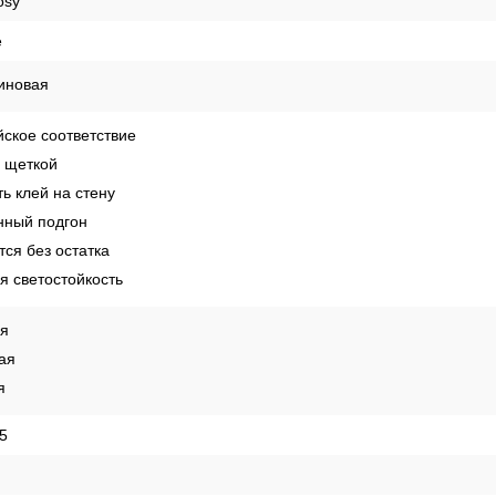
России
Способы оплаты
Рекомендации по поклейке обо
osy
е
иновая
ское соответствие
 щеткой
ь клей на стену
ный подгон
ся без остатка
 светостойкость