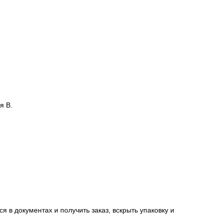
 адрес доставки.
сацию от страховой компании в случае повреждения
я В.