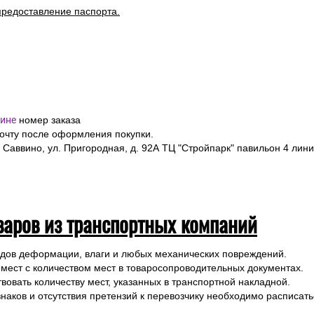
ормить заказ на выбранные товары, указав в форме заказа точный
я полностью, номер телефона и электронную почту.
я подтверждения заказа и уточнения внесенных данных.
одлежит страхованию, данная мера позволит Вам получить компен
предоставление паспорта.
ине
номер заказа
почту после оформления покупки.
 Саввино, ул. Пригородная, д. 92А ТЦ "Стройпарк" павильон 4 лини