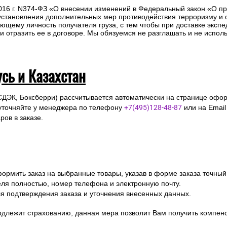
 Вам необходимо оформить заказ на выбранные товары, указав в ф
ля полностью, номер телефона и электронную почту
ля подтверждения заказа и уточнения внесенных данных.
одлежит страхованию, данная мера позволит Вам получить компен
предоставление паспорта.
2016 г. N374-ФЗ «О внесении изменений в Федеральный закон «О п
 установления дополнительных мер противодействия терроризму и
ющему личность получателя груза, с тем чтобы при доставке эксп
отразить ее в договоре. Мы обязуемся не разглашать и не исполь
усь и Казахстан
СДЭК, Боксберри) рассчитывается автоматически на странице офор
уточняйте у менеджера по телефону
+7(495)128-48-87
или на Emai
ов в заказе.