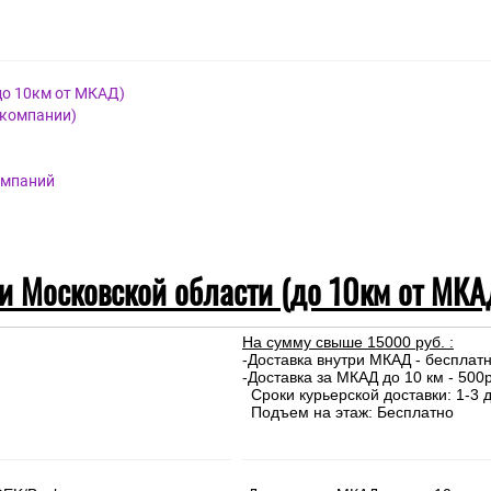
урка
ия.
до 10км от МКАД)
 компании)
омпаний
 и Московской области (до 10км от МКА