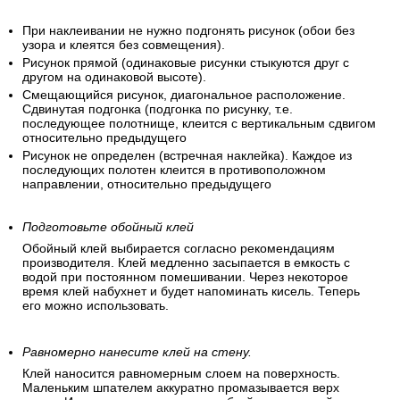
пригодиться для резерва. Чтобы порядок полос не
перепутался – пронумеруйте их, сделав отметки верха и
низа каждой полосы.
При наклеивании не нужно подгонять рисунок (обои без
узора и клеятся без совмещения).
Рисунок прямой (одинаковые рисунки стыкуются друг с
другом на одинаковой высоте).
Смещающийся рисунок, диагональное расположение.
Сдвинутая подгонка (подгонка по рисунку, т.е.
последующее полотнище, клеится с вертикальным сдвигом
относительно предыдущего
Рисунок не определен (встречная наклейка). Каждое из
последующих полотен клеится в противоположном
направлении, относительно предыдущего
Подготовьте обойный клей
Обойный клей выбирается согласно рекомендациям
производителя. Клей медленно засыпается в емкость с
водой при постоянном помешивании. Через некоторое
время клей набухнет и будет напоминать кисель. Теперь
его можно использовать.