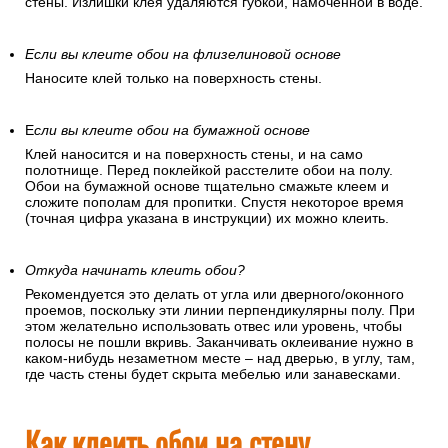
Равномерно нанесите клей на стену.
Клей наносится равномерным слоем на поверхность.
Маленьким шпателем аккуратно промазывается верх
стены. Излишки клея удаляются губкой, намоченной в воде.
Если вы клеите обои на флизелиновой основе
Наносите клей только на поверхность стены.
Е
сли вы клеите обои на бумажной основе
Клей наносится и на поверхность стены, и на само
полотнище. Перед поклейкой расстелите обои на полу.
Обои на бумажной основе тщательно смажьте клеем и
сложите пополам для пропитки. Спустя некоторое время
(точная цифра указана в инструкции) их можно клеить.
Откуда начинать клеить обои?
Рекомендуется это делать от угла или дверного/оконного
проемов, поскольку эти линии перпендикулярны полу. При
этом желательно использовать отвес или уровень, чтобы
полосы не пошли вкривь. Заканчивать оклеивание нужно в
каком-нибудь незаметном месте – над дверью, в углу, там,
где часть стены будет скрыта мебелью или занавесками.