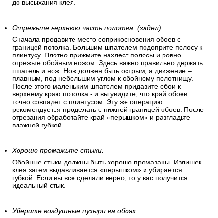
вправо («елочкой»). Окончательное выравнивание
полотнища производится руками. Если вы наклеили
неровно или появились воздушные пузыри – исправьте это
до высыхания клея.
Отрежьте верхнюю часть полотна. (задел).
Сначала продавите место соприкосновения обоев с
границей потолка. Большим шпателем подоприте полосу к
плинтусу. Плотно прижмите нахлест полосы и ровно
отрежьте обойным ножом. Здесь важно правильно держать
шпатель и нож. Нож должен быть острым, а движение –
плавным, под небольшим углом к обойному полотнищу.
После этого маленьким шпателем придавите обои к
верхнему краю потолка - и вы увидите, что край обоев
точно совпадет с плинтусом. Эту же операцию
рекомендуется проделать с нижней границей обоев. После
отрезания обработайте край «перышком» и разгладьте
влажной губкой.
Хорошо промажьте стыки.
Обойные стыки должны быть хорошо промазаны. Излишек
клея затем выдавливается «перышком» и убирается
губкой. Если вы все сделали верно, то у вас получится
идеальный стык.