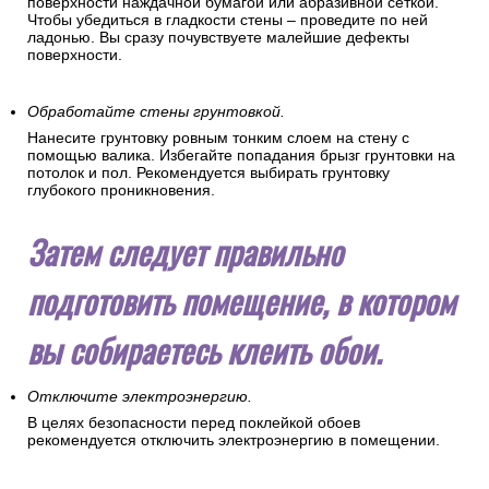
Все мелкие изъяны стен устраняются шпаклеванием.
Шпаклевка сглаживает и выравнивает рабочую
поверхность. После шпатлевания произведите зачистку
поверхности наждачной бумагой или абразивной сеткой.
Чтобы убедиться в гладкости стены – проведите по ней
ладонью. Вы сразу почувствуете малейшие дефекты
поверхности.
Обработайте стены грунтовкой.
Нанесите грунтовку ровным тонким слоем на стену с
помощью валика. Избегайте попадания брызг грунтовки на
потолок и пол. Рекомендуется выбирать грунтовку
глубокого проникновения.
Затем следует правильно
подготовить помещение, в котором
вы собираетесь клеить обои.
Отключите электроэнергию.
В целях безопасности перед поклейкой обоев