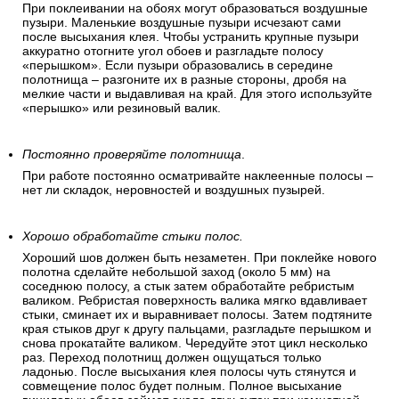
Уберите воздушные пузыри на обоях.
При поклеивании на обоях могут образоваться воздушные
пузыри. Маленькие воздушные пузыри исчезают сами
после высыхания клея. Чтобы устранить крупные пузыри
аккуратно отогните угол обоев и разгладьте полосу
«перышком». Если пузыри образовались в середине
полотнища – разгоните их в разные стороны, дробя на
мелкие части и выдавливая на край. Для этого используйте
«перышко» или резиновый валик.
Постоянно проверяйте полотнища
.
При работе постоянно осматривайте наклеенные полосы –
нет ли складок, неровностей и воздушных пузырей.
Хорошо обработайте стыки полос.
Хороший шов должен быть незаметен. При поклейке нового
полотна сделайте небольшой заход (около 5 мм) на
соседнюю полосу, а стык затем обработайте ребристым
валиком. Ребристая поверхность валика мягко вдавливает
стыки, сминает их и выравнивает полосы. Затем подтяните
края стыков друг к другу пальцами, разгладьте перышком и
снова прокатайте валиком. Чередуйте этот цикл несколько