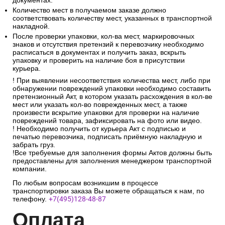
деформации, влаги и любых механических повреждений.
Обязательно сверить фактическое количество грузовых
мест с количеством мест в товаросопроводительных
документах.
Количество мест в получаемом заказе должно
соответствовать количеству мест, указанных в транспортной
накладной.
После проверки упаковки, кол-ва мест, маркировочных
знаков и отсутствия претензий к перевозчику необходимо
расписаться в документах и получить заказ, вскрыть
упаковку и проверить на наличие боя в присутствии
курьера.
! При выявлении несоответствия количества мест, либо при
обнаружении повреждений упаковки необходимо составить
претензионный Акт, в котором указать расхождения в кол-ве
мест или указать кол-во поврежденных мест, а также
произвести вскрытие упаковки для проверки на наличие
повреждений товара, зафиксировать на фото или видео.
! Необходимо получить от курьера Акт с подписью и
печатью перевозчика, подписать приёмную накладную и
забрать груз.
!Все требуемые для заполнения формы Актов должны быть
предоставлены для заполнения менеджером транспортной
компании.
По любым вопросам возникшим в процессе
транспортировки заказа Вы можете обращаться к нам, по