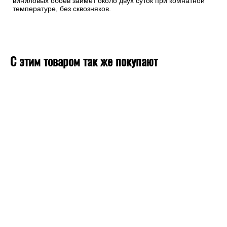
раз. Переход полотнищ должен ощущаться только
ладонью. После высыхания клея полосы чуть стянутся и
совмещение полос будет полным. Полное высыхание
виниловых обоев займет около двух суток при комнатной
температуре, без сквозняков.
С этим товаром так же покупают