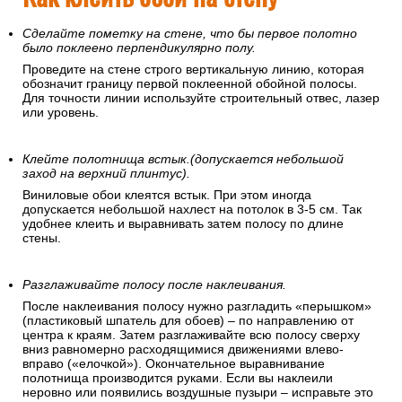
Как клеить обои на стену
Сделайте пометку на стене, что бы первое полотно
было поклеено перпендикулярно полу.
Проведите на стене строго вертикальную линию, которая
обозначит границу первой поклеенной обойной полосы.
Для точности линии используйте строительный отвес, лазер
или уровень.
Клейте полотнища встык.(допускается небольшой
заход на верхний плинтус).
Виниловые обои клеятся встык. При этом иногда
допускается небольшой нахлест на потолок в 3-5 см. Так
удобнее клеить и выравнивать затем полосу по длине
стены.
Разглаживайте полосу после наклеивания.
После наклеивания полосу нужно разгладить «перышком»
(пластиковый шпатель для обоев) – по направлению от
центра к краям. Затем разглаживайте всю полосу сверху
вниз равномерно расходящимися движениями влево-