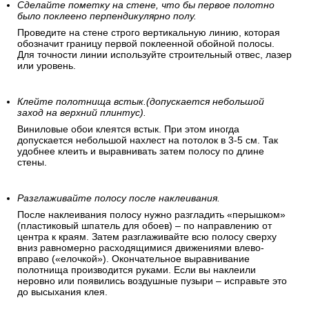
Сделайте пометку на стене, что бы первое полотно
было поклеено перпендикулярно полу.
Проведите на стене строго вертикальную линию, которая
обозначит границу первой поклеенной обойной полосы.
Для точности линии используйте строительный отвес, лазер
или уровень.
Клейте полотнища встык.(допускается небольшой
заход на верхний плинтус).
Виниловые обои клеятся встык. При этом иногда
допускается небольшой нахлест на потолок в 3-5 см. Так
удобнее клеить и выравнивать затем полосу по длине
стены.
Разглаживайте полосу после наклеивания.
После наклеивания полосу нужно разгладить «перышком»
(пластиковый шпатель для обоев) – по направлению от
центра к краям. Затем разглаживайте всю полосу сверху
вниз равномерно расходящимися движениями влево-
вправо («елочкой»). Окончательное выравнивание
полотнища производится руками. Если вы наклеили
неровно или появились воздушные пузыри – исправьте это
до высыхания клея.