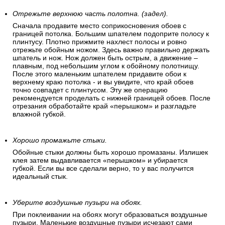
Отрежьте верхнюю часть полотна. (задел).
Сначала продавите место соприкосновения обоев с
границей потолка. Большим шпателем подоприте полосу к
плинтусу. Плотно прижмите нахлест полосы и ровно
отрежьте обойным ножом. Здесь важно правильно держать
шпатель и нож. Нож должен быть острым, а движение –
плавным, под небольшим углом к обойному полотнищу.
После этого маленьким шпателем придавите обои к
верхнему краю потолка - и вы увидите, что край обоев
точно совпадет с плинтусом. Эту же операцию
рекомендуется проделать с нижней границей обоев. После
отрезания обработайте край «перышком» и разгладьте
влажной губкой.
Хорошо промажьте стыки.
Обойные стыки должны быть хорошо промазаны. Излишек
клея затем выдавливается «перышком» и убирается
губкой. Если вы все сделали верно, то у вас получится
идеальный стык.
Уберите воздушные пузыри на обоях.
При поклеивании на обоях могут образоваться воздушные
пузыри. Маленькие воздушные пузыри исчезают сами