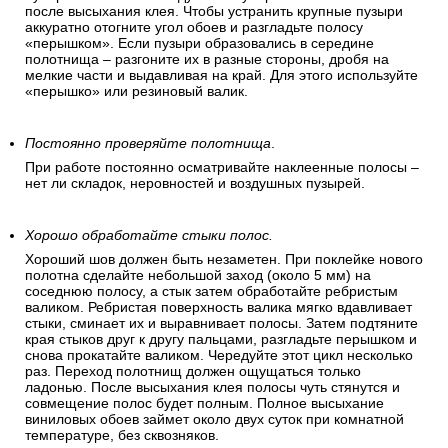
после высыхания клея. Чтобы устранить крупные пузыри
аккуратно отогните угол обоев и разгладьте полосу
«перышком». Если пузыри образовались в середине
полотнища – разгоните их в разные стороны, дробя на
мелкие части и выдавливая на край. Для этого используйте
«перышко» или резиновый валик.
Постоянно проверяйте полотнища
.
При работе постоянно осматривайте наклеенные полосы –
нет ли складок, неровностей и воздушных пузырей.
Хорошо обработайте стыки полос.
Хороший шов должен быть незаметен. При поклейке нового
полотна сделайте небольшой заход (около 5 мм) на
соседнюю полосу, а стык затем обработайте ребристым
валиком. Ребристая поверхность валика мягко вдавливает
стыки, сминает их и выравнивает полосы. Затем подтяните
края стыков друг к другу пальцами, разгладьте перышком и
снова прокатайте валиком. Чередуйте этот цикл несколько
раз. Переход полотнищ должен ощущаться только
ладонью. После высыхания клея полосы чуть стянутся и
совмещение полос будет полным. Полное высыхание
виниловых обоев займет около двух суток при комнатной
температуре, без сквозняков.