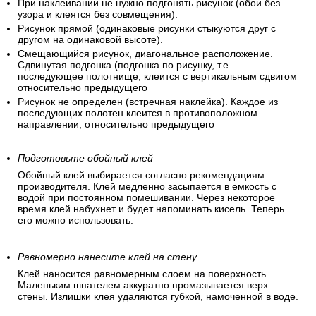
При наклеивании не нужно подгонять рисунок (обои без
узора и клеятся без совмещения).
Рисунок прямой (одинаковые рисунки стыкуются друг с
другом на одинаковой высоте).
Смещающийся рисунок, диагональное расположение.
Сдвинутая подгонка (подгонка по рисунку, т.е.
последующее полотнище, клеится с вертикальным сдвигом
относительно предыдущего
Рисунок не определен (встречная наклейка). Каждое из
последующих полотен клеится в противоположном
направлении, относительно предыдущего
Подготовьте обойный клей
Обойный клей выбирается согласно рекомендациям
производителя. Клей медленно засыпается в емкость с
водой при постоянном помешивании. Через некоторое
время клей набухнет и будет напоминать кисель. Теперь
его можно использовать.
Равномерно нанесите клей на стену.
Клей наносится равномерным слоем на поверхность.
Маленьким шпателем аккуратно промазывается верх
стены. Излишки клея удаляются губкой, намоченной в воде.