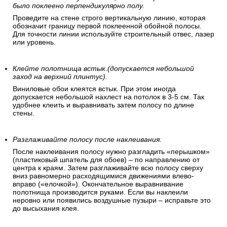
было поклеено перпендикулярно полу.
Проведите на стене строго вертикальную линию, которая
обозначит границу первой поклеенной обойной полосы.
Для точности линии используйте строительный отвес, лазер
или уровень.
Клейте полотнища встык.(допускается небольшой
заход на верхний плинтус).
Виниловые обои клеятся встык. При этом иногда
допускается небольшой нахлест на потолок в 3-5 см. Так
удобнее клеить и выравнивать затем полосу по длине
стены.
Разглаживайте полосу после наклеивания.
После наклеивания полосу нужно разгладить «перышком»
(пластиковый шпатель для обоев) – по направлению от
центра к краям. Затем разглаживайте всю полосу сверху
вниз равномерно расходящимися движениями влево-
вправо («елочкой»). Окончательное выравнивание
полотнища производится руками. Если вы наклеили
неровно или появились воздушные пузыри – исправьте это
до высыхания клея.