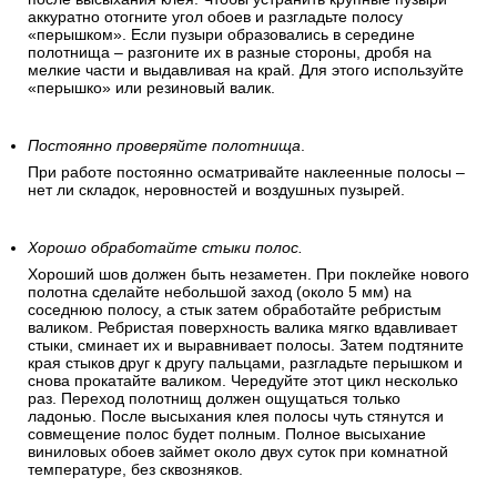
аккуратно отогните угол обоев и разгладьте полосу
«перышком». Если пузыри образовались в середине
полотнища – разгоните их в разные стороны, дробя на
мелкие части и выдавливая на край. Для этого используйте
«перышко» или резиновый валик.
Постоянно проверяйте полотнища
.
При работе постоянно осматривайте наклеенные полосы –
нет ли складок, неровностей и воздушных пузырей.
Хорошо обработайте стыки полос.
Хороший шов должен быть незаметен. При поклейке нового
полотна сделайте небольшой заход (около 5 мм) на
соседнюю полосу, а стык затем обработайте ребристым
валиком. Ребристая поверхность валика мягко вдавливает
стыки, сминает их и выравнивает полосы. Затем подтяните
края стыков друг к другу пальцами, разгладьте перышком и
снова прокатайте валиком. Чередуйте этот цикл несколько
раз. Переход полотнищ должен ощущаться только
ладонью. После высыхания клея полосы чуть стянутся и
совмещение полос будет полным. Полное высыхание
виниловых обоев займет около двух суток при комнатной
температуре, без сквозняков.