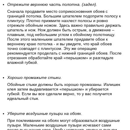
Отрежьте верхнюю часть полотна. (задел).
Сначала продавите место соприкосновения обоев с
границей потолка. Большим шпателем подоприте полосу к
плинтусу. Плотно прижмите нахлест полосы и ровно
отрежьте обойным ножом. Здесь важно правильно держать
шпатель и нож. Нож должен быть острым, а движение –
плавным, под небольшим углом к обойному полотнищу.
После этого маленьким шпателем придавите обои к
верхнему краю потолка - и вы увидите, что край обоев
точно совпадет с плинтусом. Эту же операцию
рекомендуется проделать с нижней границей обоев. После
отрезания обработайте край «перышком» и разгладьте
влажной губкой.
Хорошо промажьте стыки.
Обойные стыки должны быть хорошо промазаны. Излишек
клея затем выдавливается «перышком» и убирается
губкой. Если вы все сделали верно, то у вас получится
идеальный стык.
Уберите воздушные пузыри на обоях.
При поклеивании на обоях могут образоваться воздушные
пузыри. Маленькие воздушные пузыри исчезают сами
после высыхания клея. Чтобы устранить крупные пузыри