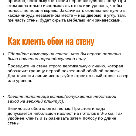
проемов, поскольку эти линии перпендикулярны полу. При
этом желательно использовать отвес или уровень, чтобы
полосы не пошли вкривь. Заканчивать оклеивание нужно в
каком-нибудь незаметном месте – над дверью, в углу, там,
где часть стены будет скрыта мебелью или занавесками.
Как клеить обои на стену
Сделайте пометку на стене, что бы первое полотно
было поклеено перпендикулярно полу.
Проведите на стене строго вертикальную линию, которая
обозначит границу первой поклеенной обойной полосы.
Для точности линии используйте строительный отвес, лазер
или уровень.
Клейте полотнища встык.(допускается небольшой
заход на верхний плинтус).
Виниловые обои клеятся встык. При этом иногда
допускается небольшой нахлест на потолок в 3-5 см. Так
удобнее клеить и выравнивать затем полосу по длине
стены.