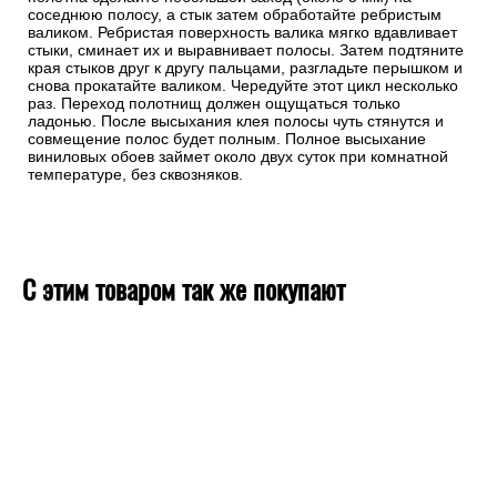
соседнюю полосу, а стык затем обработайте ребристым
валиком. Ребристая поверхность валика мягко вдавливает
стыки, сминает их и выравнивает полосы. Затем подтяните
края стыков друг к другу пальцами, разгладьте перышком и
снова прокатайте валиком. Чередуйте этот цикл несколько
раз. Переход полотнищ должен ощущаться только
ладонью. После высыхания клея полосы чуть стянутся и
совмещение полос будет полным. Полное высыхание
виниловых обоев займет около двух суток при комнатной
температуре, без сквозняков.
С этим товаром так же покупают