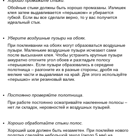
Хорошо промажьте стыки.
Обойные стыки должны быть хорошо промазаны. Излишек
клея затем выдавливается «перышком» и убирается
губкой. Если вы все сделали верно, то у вас получится
идеальный стык.
Уберите воздушные пузыри на обоях.
При поклеивании на обоях могут образоваться воздушные
пузыри. Маленькие воздушные пузыри исчезают сами
после высыхания клея. Чтобы устранить крупные пузыри
аккуратно отогните угол обоев и разгладьте полосу
«перышком». Если пузыри образовались в середине
полотнища – разгоните их в разные стороны, дробя на
мелкие части и выдавливая на край. Для этого используйте
«перышко» или резиновый валик.
Постоянно проверяйте полотнища
.
При работе постоянно осматривайте наклеенные полосы –
нет ли складок, неровностей и воздушных пузырей.
Хорошо обработайте стыки полос.
Хороший шов должен быть незаметен. При поклейке нового
полотна сделайте небольшой заход (около 5 мм) на