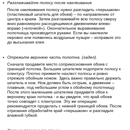
Разглаживайте полосу после наклеивания.
После наклеивания полосу нужно разгладить «перышком»
(пластиковый шпатель для обоев) – по направлению от
центра к краям. Затем разглаживайте всю полосу сверху
вниз равномерно расходящимися движениями влево-
вправо («елочкой»). Окончательное выравнивание
полотнища производится руками. Если вы наклеили
неровно или появились воздушные пузыри – исправьте это
до высыхания клея.
Отрежьте верхнюю часть полотна. (задел).
Сначала продавите место соприкосновения обоев с
границей потолка. Большим шпателем подоприте полосу к
плинтусу. Плотно прижмите нахлест полосы и ровно
отрежьте обойным ножом. Здесь важно правильно держать
шпатель и нож. Нож должен быть острым, а движение –
плавным, под небольшим углом к обойному полотнищу.
После этого маленьким шпателем придавите обои к
верхнему краю потолка - и вы увидите, что край обоев
точно совпадет с плинтусом. Эту же операцию
рекомендуется проделать с нижней границей обоев. После
отрезания обработайте край «перышком» и разгладьте
влажной губкой.