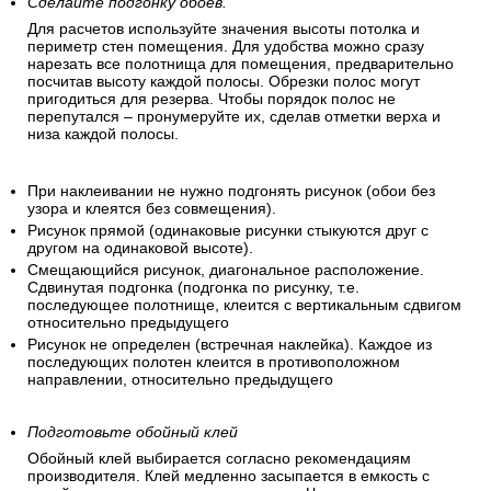
Сделайте подгонку обоев.
Для расчетов используйте значения высоты потолка и
периметр стен помещения. Для удобства можно сразу
нарезать все полотнища для помещения, предварительно
посчитав высоту каждой полосы. Обрезки полос могут
пригодиться для резерва. Чтобы порядок полос не
перепутался – пронумеруйте их, сделав отметки верха и
низа каждой полосы.
При наклеивании не нужно подгонять рисунок (обои без
узора и клеятся без совмещения).
Рисунок прямой (одинаковые рисунки стыкуются друг с
другом на одинаковой высоте).
Смещающийся рисунок, диагональное расположение.
Сдвинутая подгонка (подгонка по рисунку, т.е.
последующее полотнище, клеится с вертикальным сдвигом
относительно предыдущего
Рисунок не определен (встречная наклейка). Каждое из
последующих полотен клеится в противоположном
направлении, относительно предыдущего
Подготовьте обойный клей
Обойный клей выбирается согласно рекомендациям
производителя. Клей медленно засыпается в емкость с