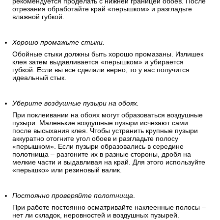
рекомендуется проделать с нижней границей обоев. После
отрезания обработайте край «перышком» и разгладьте
влажной губкой.
Хорошо промажьте стыки.
Обойные стыки должны быть хорошо промазаны. Излишек
клея затем выдавливается «перышком» и убирается
губкой. Если вы все сделали верно, то у вас получится
идеальный стык.
Уберите воздушные пузыри на обоях.
При поклеивании на обоях могут образоваться воздушные
пузыри. Маленькие воздушные пузыри исчезают сами
после высыхания клея. Чтобы устранить крупные пузыри
аккуратно отогните угол обоев и разгладьте полосу
«перышком». Если пузыри образовались в середине
полотнища – разгоните их в разные стороны, дробя на
мелкие части и выдавливая на край. Для этого используйте
«перышко» или резиновый валик.
Постоянно проверяйте полотнища
.
При работе постоянно осматривайте наклеенные полосы –
нет ли складок, неровностей и воздушных пузырей.