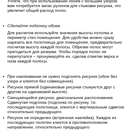
Учтите, что при использовании обоев с большим узором
вам потребуется запас рулонов для стыковки рисунка, что
увеличит общий расход полос.
Сделайте подгонку обоев.
Для расчетов используйте значения высоты потолка и
периметр стен помещения. Для удобства можно сразу
нарезать все полотнища для помещения, предварительно
посчитав высоту каждой полосы. Обрезки полос могут
пригодиться для резерва. Чтобы порядок полос не
перепутался – пронумеруйте их, сделав отметки верха и
низа каждой полосы.
При наклеивании не нужно подгонять рисунок (обои без
узора и клеятся без совмещения).
Рисунок прямой (одинаковые рисунки стыкуются друг с
другом на одинаковой высоте).
Смещающийся рисунок, диагональное расположение.
Сдвинутая подгонка (подгонка по рисунку, т.е.
последующее полотнище, клеится с вертикальным сдвигом
относительно предыдущего
Рисунок не определен (встречная наклейка). Каждое из
последующих полотен клеится в противоположном
направлении, относительно предыдущего