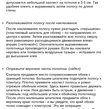
допускается небольшой нахлест на потолок в 3-5 см. Так
удобнее клеить и выравнивать затем полосу по длине
стены.
Разглаживайте полосу после наклеивания.
После наклеивания полосу нужно разгладить «перышком»
(пластиковый шпатель для обоев) – по направлению от
центра к краям. Затем разглаживайте всю полосу сверху
вниз равномерно расходящимися движениями влево-
вправо («елочкой»). Окончательное выравнивание
полотнища производится руками. Если вы наклеили
неровно или появились воздушные пузыри – исправьте это
до высыхания клея.
Отрежьте верхнюю часть полотна. (задел).
Сначала продавите место соприкосновения обоев с
границей потолка. Большим шпателем подоприте полосу к
плинтусу. Плотно прижмите нахлест полосы и ровно
отрежьте обойным ножом. Здесь важно правильно держать
шпатель и нож. Нож должен быть острым, а движение –
плавным, под небольшим углом к обойному полотнищу.
После этого маленьким шпателем придавите обои к
верхнему краю потолка - и вы увидите, что край обоев
точно совпадет с плинтусом. Эту же операцию