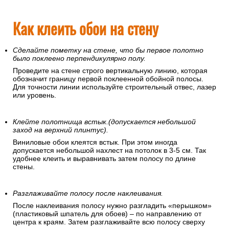
полосы не пошли вкривь. Заканчивать оклеивание нужно в
каком-нибудь незаметном месте – над дверью, в углу, там,
где часть стены будет скрыта мебелью или занавесками.
Как клеить обои на стену
Сделайте пометку на стене, что бы первое полотно
было поклеено перпендикулярно полу.
Проведите на стене строго вертикальную линию, которая
обозначит границу первой поклеенной обойной полосы.
Для точности линии используйте строительный отвес, лазер
или уровень.
Клейте полотнища встык.(допускается небольшой
заход на верхний плинтус).
Виниловые обои клеятся встык. При этом иногда
допускается небольшой нахлест на потолок в 3-5 см. Так
удобнее клеить и выравнивать затем полосу по длине
стены.
Разглаживайте полосу после наклеивания.