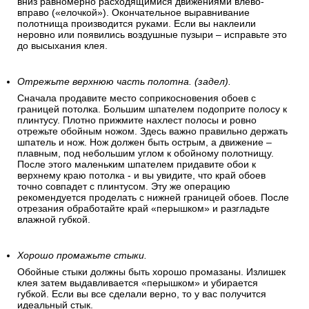
После наклеивания полосу нужно разгладить «перышком»
(пластиковый шпатель для обоев) – по направлению от
центра к краям. Затем разглаживайте всю полосу сверху
вниз равномерно расходящимися движениями влево-
вправо («елочкой»). Окончательное выравнивание
полотнища производится руками. Если вы наклеили
неровно или появились воздушные пузыри – исправьте это
до высыхания клея.
Отрежьте верхнюю часть полотна. (задел).
Сначала продавите место соприкосновения обоев с
границей потолка. Большим шпателем подоприте полосу к
плинтусу. Плотно прижмите нахлест полосы и ровно
отрежьте обойным ножом. Здесь важно правильно держать
шпатель и нож. Нож должен быть острым, а движение –
плавным, под небольшим углом к обойному полотнищу.
После этого маленьким шпателем придавите обои к
верхнему краю потолка - и вы увидите, что край обоев
точно совпадет с плинтусом. Эту же операцию
рекомендуется проделать с нижней границей обоев. После
отрезания обработайте край «перышком» и разгладьте
влажной губкой.
Хорошо промажьте стыки.