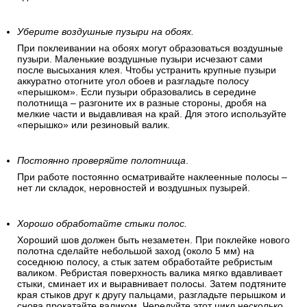
Обойные стыки должны быть хорошо промазаны. Излишек
клея затем выдавливается «перышком» и убирается
губкой. Если вы все сделали верно, то у вас получится
идеальный стык.
Уберите воздушные пузыри на обоях.
При поклеивании на обоях могут образоваться воздушные
пузыри. Маленькие воздушные пузыри исчезают сами
после высыхания клея. Чтобы устранить крупные пузыри
аккуратно отогните угол обоев и разгладьте полосу
«перышком». Если пузыри образовались в середине
полотнища – разгоните их в разные стороны, дробя на
мелкие части и выдавливая на край. Для этого используйте
«перышко» или резиновый валик.
Постоянно проверяйте полотнища
.
При работе постоянно осматривайте наклеенные полосы –
нет ли складок, неровностей и воздушных пузырей.
Хорошо обработайте стыки полос.
Хороший шов должен быть незаметен. При поклейке нового
полотна сделайте небольшой заход (около 5 мм) на
соседнюю полосу, а стык затем обработайте ребристым