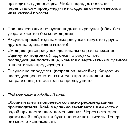
Для расчетов используйте значения высоты потолка и
периметр стен помещения. Для удобства можно сразу
нарезать все полотнища для помещения, предварительно
посчитав высоту каждой полосы. Обрезки полос могут
пригодиться для резерва. Чтобы порядок полос не
перепутался – пронумеруйте их, сделав отметки верха и
низа каждой полосы.
При наклеивании не нужно подгонять рисунок (обои без
узора и клеятся без совмещения).
Рисунок прямой (одинаковые рисунки стыкуются друг с
другом на одинаковой высоте).
Смещающийся рисунок, диагональное расположение.
Сдвинутая подгонка (подгонка по рисунку, т.е.
последующее полотнище, клеится с вертикальным сдвигом
относительно предыдущего
Рисунок не определен (встречная наклейка). Каждое из
последующих полотен клеится в противоположном
направлении, относительно предыдущего
Подготовьте обойный клей
Обойный клей выбирается согласно рекомендациям
производителя. Клей медленно засыпается в емкость с
водой при постоянном помешивании. Через некоторое
время клей набухнет и будет напоминать кисель. Теперь