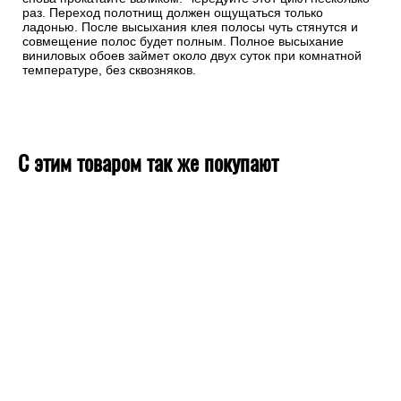
валиком. Ребристая поверхность валика мягко вдавливает
стыки, сминает их и выравнивает полосы. Затем подтяните
края стыков друг к другу пальцами, разгладьте перышком и
снова прокатайте валиком. Чередуйте этот цикл несколько
раз. Переход полотнищ должен ощущаться только
ладонью. После высыхания клея полосы чуть стянутся и
совмещение полос будет полным. Полное высыхание
виниловых обоев займет около двух суток при комнатной
температуре, без сквозняков.
С этим товаром так же покупают