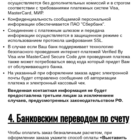
Менеджер сгенерирует ссылку на платежный шлюз ПАО
"Сбербанк" и направит удобным Вам способом.
Проведение платежей по банковским картам любого банка
осуществляется без дополнительных комиссий и в строгом
соответствии с требованиями платежных систем Visa,
MasterCard, МИР.
Конфиденциальность сообщаемой персональной
информации обеспечивается ПАО "Сбербанк".
Соединение с платежным шлюзом и передача
информации осуществляется в защищенном режиме с
использованием протокола шифрования SSL.
В случае если Ваш банк поддерживает технологию
безопасного проведения интернет-платежей Verified By
Visa или MasterCard Secure Code для проведения платежа
также может потребоваться ввод кода который придет Вам
от обслуживающего банка.
На указанный при оформлении заказа адрес электронной
почты будет отправлено сообщение об авторизации
платежа и электронный кассовый чек.
Введенная контактная информация не будет
предоставлена третьим лицам за исключением
случаев, предусмотренных законодательством РФ.
4. Банковским переводом по счету