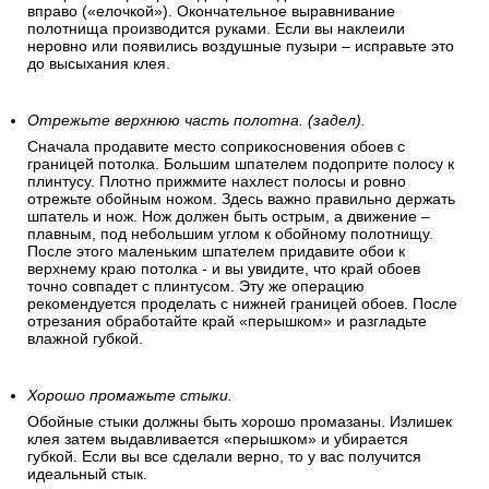
вправо («елочкой»). Окончательное выравнивание
полотнища производится руками. Если вы наклеили
неровно или появились воздушные пузыри – исправьте это
до высыхания клея.
Отрежьте верхнюю часть полотна. (задел).
Сначала продавите место соприкосновения обоев с
границей потолка. Большим шпателем подоприте полосу к
плинтусу. Плотно прижмите нахлест полосы и ровно
отрежьте обойным ножом. Здесь важно правильно держать
шпатель и нож. Нож должен быть острым, а движение –
плавным, под небольшим углом к обойному полотнищу.
После этого маленьким шпателем придавите обои к
верхнему краю потолка - и вы увидите, что край обоев
точно совпадет с плинтусом. Эту же операцию
рекомендуется проделать с нижней границей обоев. После
отрезания обработайте край «перышком» и разгладьте
влажной губкой.
Хорошо промажьте стыки.
Обойные стыки должны быть хорошо промазаны. Излишек
клея затем выдавливается «перышком» и убирается
губкой. Если вы все сделали верно, то у вас получится
идеальный стык.