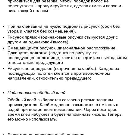
пригодиться для резерва. Чтобы порядок полос не
перепутался – пронумеруйте их, сделав отметки верха и
низа каждой полосы.
При наклеивании не нужно подгонять рисунок (обои без
узора и клеятся без совмещения).
Рисунок прямой (одинаковые рисунки стыкуются друг с
другом на одинаковой высоте).
Смещающийся рисунок, диагональное расположение.
Сдвинутая подгонка (подгонка по рисунку, т.е.
последующее полотнище, клеится с вертикальным сдвигом
относительно предыдущего
Рисунок не определен (встречная наклейка). Каждое из
последующих полотен клеится в противоположном
направлении, относительно предыдущего
Подготовьте обойный клей
Обойный клей выбирается согласно рекомендациям
производителя. Клей медленно засыпается в емкость с
водой при постоянном помешивании. Через некоторое
время клей набухнет и будет напоминать кисель. Теперь
его можно использовать.
Равномерно нанесите клей на стену.