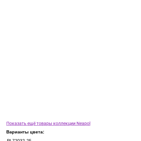
Показать ещё товары коллекции Neapol
Варианты цвета:
PL72032-25