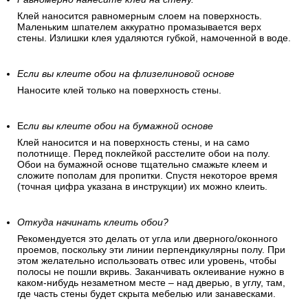
Клей наносится равномерным слоем на поверхность.
Маленьким шпателем аккуратно промазывается верх
стены. Излишки клея удаляются губкой, намоченной в воде.
Если вы клеите обои на флизелиновой основе
Наносите клей только на поверхность стены.
Е
сли вы клеите обои на бумажной основе
Клей наносится и на поверхность стены, и на само
полотнище. Перед поклейкой расстелите обои на полу.
Обои на бумажной основе тщательно смажьте клеем и
сложите пополам для пропитки. Спустя некоторое время
(точная цифра указана в инструкции) их можно клеить.
Откуда начинать клеить обои?
Рекомендуется это делать от угла или дверного/оконного
проемов, поскольку эти линии перпендикулярны полу. При
этом желательно использовать отвес или уровень, чтобы
полосы не пошли вкривь. Заканчивать оклеивание нужно в
каком-нибудь незаметном месте – над дверью, в углу, там,
где часть стены будет скрыта мебелью или занавесками.