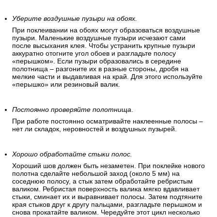
Уберите воздушные пузыри на обоях.
При поклеивании на обоях могут образоваться воздушные
пузыри. Маленькие воздушные пузыри исчезают сами
после высыхания клея. Чтобы устранить крупные пузыри
аккуратно отогните угол обоев и разгладьте полосу
«перышком». Если пузыри образовались в середине
полотнища – разгоните их в разные стороны, дробя на
мелкие части и выдавливая на край. Для этого используйте
«перышко» или резиновый валик.
Постоянно проверяйте полотнища
.
При работе постоянно осматривайте наклеенные полосы –
нет ли складок, неровностей и воздушных пузырей.
Хорошо обработайте стыки полос.
Хороший шов должен быть незаметен. При поклейке нового
полотна сделайте небольшой заход (около 5 мм) на
соседнюю полосу, а стык затем обработайте ребристым
валиком. Ребристая поверхность валика мягко вдавливает
стыки, сминает их и выравнивает полосы. Затем подтяните
края стыков друг к другу пальцами, разгладьте перышком и
снова прокатайте валиком. Чередуйте этот цикл несколько