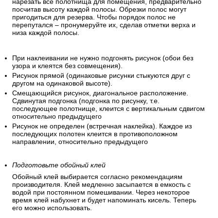
нарезать все полотнища для помещения, предварительно
посчитав высоту каждой полосы. Обрезки полос могут
пригодиться для резерва. Чтобы порядок полос не
перепутался – пронумеруйте их, сделав отметки верха и
низа каждой полосы.
При наклеивании не нужно подгонять рисунок (обои без
узора и клеятся без совмещения).
Рисунок прямой (одинаковые рисунки стыкуются друг с
другом на одинаковой высоте).
Смещающийся рисунок, диагональное расположение.
Сдвинутая подгонка (подгонка по рисунку, т.е.
последующее полотнище, клеится с вертикальным сдвигом
относительно предыдущего
Рисунок не определен (встречная наклейка). Каждое из
последующих полотен клеится в противоположном
направлении, относительно предыдущего
Подготовьте обойный клей
Обойный клей выбирается согласно рекомендациям
производителя. Клей медленно засыпается в емкость с
водой при постоянном помешивании. Через некоторое
время клей набухнет и будет напоминать кисель. Теперь
его можно использовать.