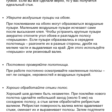
губкой. Если вы все сделали верно, то у вас получится
идеальный стык.
Уберите воздушные пузыри на обоях.
При поклеивании на обоях могут образоваться воздушные
пузыри. Маленькие воздушные пузыри исчезают сами
после высыхания клея. Чтобы устранить крупные пузыри
аккуратно отогните угол обоев и разгладьте полосу
«перышком». Если пузыри образовались в середине
полотнища – разгоните их в разные стороны, дробя на
мелкие части и выдавливая на край. Для этого используйте
«перышко» или резиновый валик.
Постоянно проверяйте полотнища
.
При работе постоянно осматривайте наклеенные полосы –
нет ли складок, неровностей и воздушных пузырей.
Хорошо обработайте стыки полос.
Хороший шов должен быть незаметен. При поклейке нового
полотна сделайте небольшой заход (около 5 мм) на
соседнюю полосу, а стык затем обработайте ребристым
валиком. Ребристая поверхность валика мягко вдавливает
стыки, сминает их и выравнивает полосы. Затем подтяните