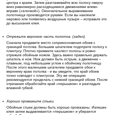
центра к краям. Затем разглаживайте всю полосу сверху
вниз равномерно расходящимися движениями влево-
вправо («елочкой»). Окончательное выравнивание
полотнища производится руками. Если вы наклеили
неровно или появились воздушные пузыри – исправьте это
до высыхания клея.
Отрежьте верхнюю часть полотна. (задел).
Сначала продавите место соприкосновения обоев с
границей потолка. Большим шпателем подоприте полосу к
плинтусу. Плотно прижмите нахлест полосы и ровно
отрежьте обойным ножом. Здесь важно правильно держать
шпатель и нож. Нож должен быть острым, а движение –
плавным, под небольшим углом к обойному полотнищу.
После этого маленьким шпателем придавите обои к
верхнему краю потолка - и вы увидите, что край обоев
точно совпадет с плинтусом. Эту же операцию
рекомендуется проделать с нижней границей обоев. После
отрезания обработайте край «перышком» и разгладьте
влажной губкой.
Хорошо промажьте стыки.
Обойные стыки должны быть хорошо промазаны. Излишек
клея затем выдавливается «перышком» и убирается