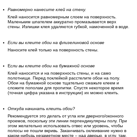
Равномерно нанесите клей на стену.
Клей наносится равномерным слоем на поверхность.
Маленьким шпателем аккуратно промазывается верх
стены. Излишки клея удаляются губкой, намоченной в воде.
Если вы клеите обои на флизелиновой основе
Наносите клей только на поверхность стены.
Е
сли вы клеите обои на бумажной основе
Клей наносится и на поверхность стены, и на само
полотнище. Перед поклейкой расстелите обои на полу.
Обои на бумажной основе тщательно смажьте клеем и
сложите пополам для пропитки. Спустя некоторое время
(точная цифра указана в инструкции) их можно клеить.
Откуда начинать клеить обои?
Рекомендуется это делать от угла или дверного/оконного
проемов, поскольку эти линии перпендикулярны полу. При
этом желательно использовать отвес или уровень, чтобы
полосы не пошли вкривь. Заканчивать оклеивание нужно в
каком-нибудь незаметном месте – над дверью, в углу, там,