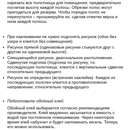
увеличит общий расход полос.
Сделайте подгонку обоев.
Для расчетов используйте значения высоты потолка и
периметр стен помещения. Для удобства можно сразу
нарезать все полотнища для помещения, предварительно
посчитав высоту каждой полосы. Обрезки полос могут
пригодиться для резерва. Чтобы порядок полос не
перепутался – пронумеруйте их, сделав отметки верха и
низа каждой полосы.
При наклеивании не нужно подгонять рисунок (обои без
узора и клеятся без совмещения).
Рисунок прямой (одинаковые рисунки стыкуются друг с
другом на одинаковой высоте).
Смещающийся рисунок, диагональное расположение.
Сдвинутая подгонка (подгонка по рисунку, т.е.
последующее полотнище, клеится с вертикальным сдвигом
относительно предыдущего
Рисунок не определен (встречная наклейка). Каждое из
последующих полотен клеится в противоположном
направлении, относительно предыдущего