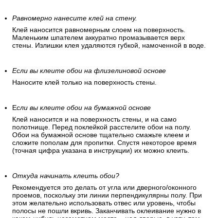
Подготовьте обойный клей
Обойный клей выбирается согласно рекомендациям
производителя. Клей медленно засыпается в емкость с
водой при постоянном помешивании. Через некоторое
время клей набухнет и будет напоминать кисель. Теперь
его можно использовать.
Равномерно нанесите клей на стену.
Клей наносится равномерным слоем на поверхность.
Маленьким шпателем аккуратно промазывается верх
стены. Излишки клея удаляются губкой, намоченной в воде.
Если вы клеите обои на флизелиновой основе
Наносите клей только на поверхность стены.
Е
сли вы клеите обои на бумажной основе
Клей наносится и на поверхность стены, и на само
полотнище. Перед поклейкой расстелите обои на полу.
Обои на бумажной основе тщательно смажьте клеем и
сложите пополам для пропитки. Спустя некоторое время
(точная цифра указана в инструкции) их можно клеить.