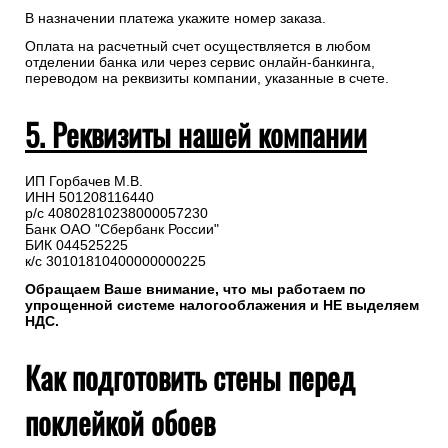
Рекомендуем предварительно согласовать состав и даты
доставки с менеджером.
Для самостоятельного формирования счета необходимо
перейти в “Профиль”(авторизация на сайте не
обязательна) => Заказы => Детали заказа №=> Распечатать
счет (PDF)
В назначении платежа укажите номер заказа.
Оплата на расчетный счет осуществляется в любом
отделении банка или через сервис онлайн-банкинга,
переводом на реквизиты компании, указанные в счете.
5. Реквизиты нашей компании
ИП Горбачев М.В.
ИНН 501208116440
р/с 40802810238000057230
Банк ОАО "Сбербанк России"
БИК 044525225
к/с 30101810400000000225
Обращаем Ваше внимание, что мы работаем по
упрощенной системе налогооблажения и НЕ выделяем
НДС.