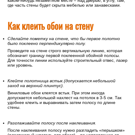
Откуда начинать клеить обои?
Рекомендуется это делать от угла или дверного/оконного
проемов, поскольку эти линии перпендикулярны полу. При
этом желательно использовать отвес или уровень, чтобы
полосы не пошли вкривь. Заканчивать оклеивание нужно в
каком-нибудь незаметном месте – над дверью, в углу, там,
где часть стены будет скрыта мебелью или занавесками.
Как клеить обои на стену
Сделайте пометку на стене, что бы первое полотно
было поклеено перпендикулярно полу.
Проведите на стене строго вертикальную линию, которая
обозначит границу первой поклеенной обойной полосы.
Для точности линии используйте строительный отвес, лазер
или уровень.
Клейте полотнища встык.(допускается небольшой
заход на верхний плинтус).
Виниловые обои клеятся встык. При этом иногда
допускается небольшой нахлест на потолок в 3-5 см. Так