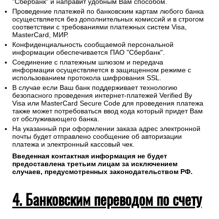
После оформления заказа или в случае сбоя оплаты на
сайте онлайн свяжитесь с нами по электронной почте
(
sales@1oboi.ru
) или телефону (
+7(495)128-48-87
).
Менеджер сгенерирует ссылку на платежный шлюз ПАО
"Сбербанк" и направит удобным Вам способом.
Проведение платежей по банковским картам любого банка
осуществляется без дополнительных комиссий и в строгом
соответствии с требованиями платежных систем Visa,
MasterCard, МИР.
Конфиденциальность сообщаемой персональной
информации обеспечивается ПАО "Сбербанк".
Соединение с платежным шлюзом и передача
информации осуществляется в защищенном режиме с
использованием протокола шифрования SSL.
В случае если Ваш банк поддерживает технологию
безопасного проведения интернет-платежей Verified By
Visa или MasterCard Secure Code для проведения платежа
также может потребоваться ввод кода который придет Вам
от обслуживающего банка.
На указанный при оформлении заказа адрес электронной
почты будет отправлено сообщение об авторизации
платежа и электронный кассовый чек.
Введенная контактная информация не будет
предоставлена третьим лицам за исключением