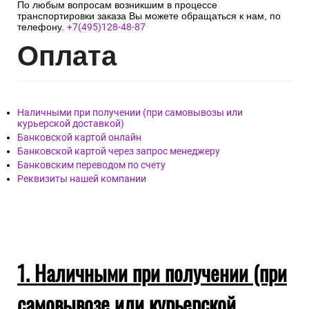
! Необходимо получить от курьера Акт с подписью и
печатью перевозчика, подписать приёмную накладную и
забрать груз.
!Все требуемые для заполнения формы Актов должны быть
предоставлены для заполнения менеджером транспортной
компании.
По любым вопросам возникшим в процессе
транспортировки заказа Вы можете обращаться к нам, по
телефону.
+7(495)128-48-87
Опл
ата
Наличными при получении (при самовывозы или
курьерской доставкой)
Банковской картой онлайн
Банковской картой через запрос менеджеру
Банковским переводом по счету
Реквизиты нашей компании