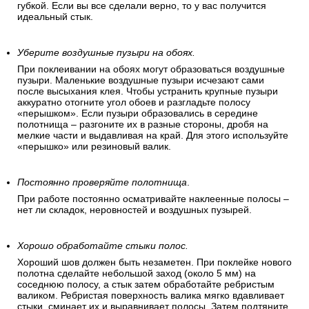
влажной губкой.
Хорошо промажьте стыки.
Обойные стыки должны быть хорошо промазаны. Излишек
клея затем выдавливается «перышком» и убирается
губкой. Если вы все сделали верно, то у вас получится
идеальный стык.
Уберите воздушные пузыри на обоях.
При поклеивании на обоях могут образоваться воздушные
пузыри. Маленькие воздушные пузыри исчезают сами
после высыхания клея. Чтобы устранить крупные пузыри
аккуратно отогните угол обоев и разгладьте полосу
«перышком». Если пузыри образовались в середине
полотнища – разгоните их в разные стороны, дробя на
мелкие части и выдавливая на край. Для этого используйте
«перышко» или резиновый валик.
Постоянно проверяйте полотнища
.
При работе постоянно осматривайте наклеенные полосы –
нет ли складок, неровностей и воздушных пузырей.