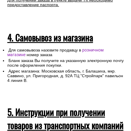
Любой груз, отправляемый транспортной компанией,
подлежит страхованию, данная мера позволит Вам
получить компенсацию от страховой компании в случае
повреждения или утраты груза в процессе
транспортировки.
Для получении заказа в пункте выдачи ТК необходимо
предоставление паспорта.
4. Самовывоз из магазина
Для самовывоза назовите продавцу в
розничном
магазине
номер заказа
Бланк заказа Вы получите на указанную электронную почту
после оформления покупки.
Адрес магазина: Московская область, г. Балашиха, мкр.
Саввино, ул. Пригородная, д. 92А ТЦ "Стройпарк" павильон
4 линия В.