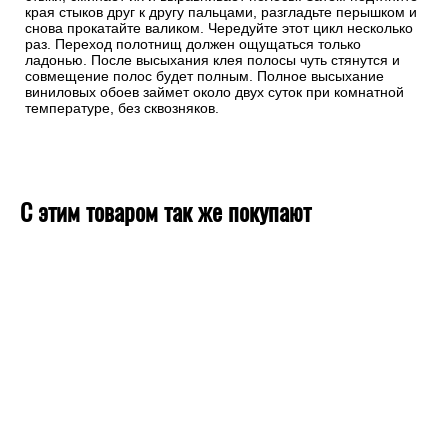
Хорошо обработайте стыки полос.
Хороший шов должен быть незаметен. При поклейке нового
полотна сделайте небольшой заход (около 5 мм) на
соседнюю полосу, а стык затем обработайте ребристым
валиком. Ребристая поверхность валика мягко вдавливает
стыки, сминает их и выравнивает полосы. Затем подтяните
края стыков друг к другу пальцами, разгладьте перышком и
снова прокатайте валиком. Чередуйте этот цикл несколько
раз. Переход полотнищ должен ощущаться только
ладонью. После высыхания клея полосы чуть стянутся и
совмещение полос будет полным. Полное высыхание
виниловых обоев займет около двух суток при комнатной
температуре, без сквозняков.
С этим товаром так же покупают