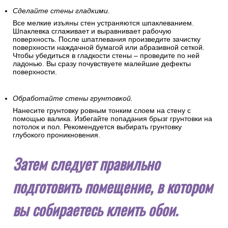
Уберите все лишнее со стен.
На поверхности стен не должно быть никаких посторонних
предметов (кронштейнов, креплений, гвоздей). Если в
помещении были поклеены старые обои, то смочите их
водой и удалите кистью или шпателем.
Сделайте стены гладкими.
Все мелкие изъяны стен устраняются шпаклеванием.
Шпаклевка сглаживает и выравнивает рабочую
поверхность. После шпатлевания произведите зачистку
поверхности наждачной бумагой или абразивной сеткой.
Чтобы убедиться в гладкости стены – проведите по ней
ладонью. Вы сразу почувствуете малейшие дефекты
поверхности.
Обработайте стены грунтовкой.
Нанесите грунтовку ровным тонким слоем на стену с
помощью валика. Избегайте попадания брызг грунтовки на
потолок и пол. Рекомендуется выбирать грунтовку
глубокого проникновения.
Затем следует правильно