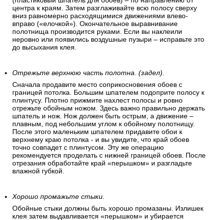
удобнее клеить и выравнивать затем полосу по длине
стены.
Разглаживайте полосу после наклеивания.
После наклеивания полосу нужно разгладить «перышком»
(пластиковый шпатель для обоев) – по направлению от
центра к краям. Затем разглаживайте всю полосу сверху
вниз равномерно расходящимися движениями влево-
вправо («елочкой»). Окончательное выравнивание
полотнища производится руками. Если вы наклеили
неровно или появились воздушные пузыри – исправьте это
до высыхания клея.
Отрежьте верхнюю часть полотна. (задел).
Сначала продавите место соприкосновения обоев с
границей потолка. Большим шпателем подоприте полосу к
плинтусу. Плотно прижмите нахлест полосы и ровно
отрежьте обойным ножом. Здесь важно правильно держать
шпатель и нож. Нож должен быть острым, а движение –
плавным, под небольшим углом к обойному полотнищу.
После этого маленьким шпателем придавите обои к
верхнему краю потолка - и вы увидите, что край обоев
точно совпадет с плинтусом. Эту же операцию
рекомендуется проделать с нижней границей обоев. После
отрезания обработайте край «перышком» и разгладьте