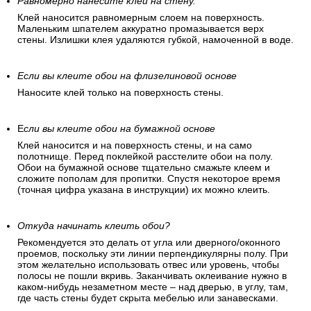
Равномерно нанесите клей на стену.
Клей наносится равномерным слоем на поверхность.
Маленьким шпателем аккуратно промазывается верх
стены. Излишки клея удаляются губкой, намоченной в воде.
Если вы клеите обои на флизелиновой основе
Наносите клей только на поверхность стены.
Е
сли вы клеите обои на бумажной основе
Клей наносится и на поверхность стены, и на само
полотнище. Перед поклейкой расстелите обои на полу.
Обои на бумажной основе тщательно смажьте клеем и
сложите пополам для пропитки. Спустя некоторое время
(точная цифра указана в инструкции) их можно клеить.
Откуда начинать клеить обои?
Рекомендуется это делать от угла или дверного/оконного
проемов, поскольку эти линии перпендикулярны полу. При
этом желательно использовать отвес или уровень, чтобы
полосы не пошли вкривь. Заканчивать оклеивание нужно в
каком-нибудь незаметном месте – над дверью, в углу, там,
где часть стены будет скрыта мебелью или занавесками.