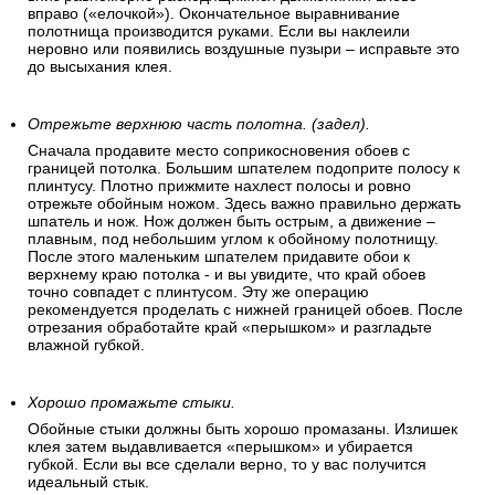
вправо («елочкой»). Окончательное выравнивание
полотнища производится руками. Если вы наклеили
неровно или появились воздушные пузыри – исправьте это
до высыхания клея.
Отрежьте верхнюю часть полотна. (задел).
Сначала продавите место соприкосновения обоев с
границей потолка. Большим шпателем подоприте полосу к
плинтусу. Плотно прижмите нахлест полосы и ровно
отрежьте обойным ножом. Здесь важно правильно держать
шпатель и нож. Нож должен быть острым, а движение –
плавным, под небольшим углом к обойному полотнищу.
После этого маленьким шпателем придавите обои к
верхнему краю потолка - и вы увидите, что край обоев
точно совпадет с плинтусом. Эту же операцию
рекомендуется проделать с нижней границей обоев. После
отрезания обработайте край «перышком» и разгладьте
влажной губкой.
Хорошо промажьте стыки.
Обойные стыки должны быть хорошо промазаны. Излишек
клея затем выдавливается «перышком» и убирается
губкой. Если вы все сделали верно, то у вас получится
идеальный стык.