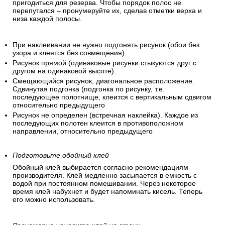
пригодиться для резерва. Чтобы порядок полос не
перепутался – пронумеруйте их, сделав отметки верха и
низа каждой полосы.
При наклеивании не нужно подгонять рисунок (обои без
узора и клеятся без совмещения).
Рисунок прямой (одинаковые рисунки стыкуются друг с
другом на одинаковой высоте).
Смещающийся рисунок, диагональное расположение.
Сдвинутая подгонка (подгонка по рисунку, т.е.
последующее полотнище, клеится с вертикальным сдвигом
относительно предыдущего
Рисунок не определен (встречная наклейка). Каждое из
последующих полотен клеится в противоположном
направлении, относительно предыдущего
Подготовьте обойный клей
Обойный клей выбирается согласно рекомендациям
производителя. Клей медленно засыпается в емкость с
водой при постоянном помешивании. Через некоторое
время клей набухнет и будет напоминать кисель. Теперь
его можно использовать.