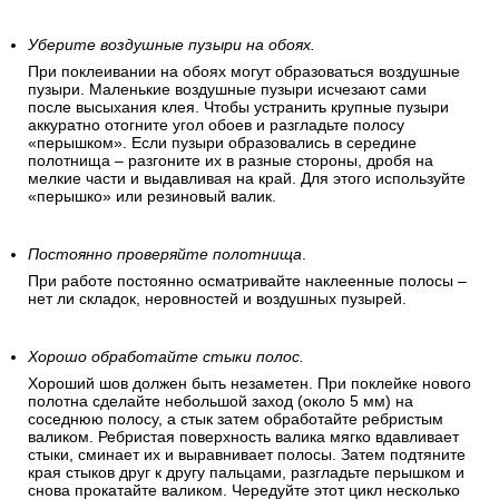
Уберите воздушные пузыри на обоях.
При поклеивании на обоях могут образоваться воздушные
пузыри. Маленькие воздушные пузыри исчезают сами
после высыхания клея. Чтобы устранить крупные пузыри
аккуратно отогните угол обоев и разгладьте полосу
«перышком». Если пузыри образовались в середине
полотнища – разгоните их в разные стороны, дробя на
мелкие части и выдавливая на край. Для этого используйте
«перышко» или резиновый валик.
Постоянно проверяйте полотнища
.
При работе постоянно осматривайте наклеенные полосы –
нет ли складок, неровностей и воздушных пузырей.
Хорошо обработайте стыки полос.
Хороший шов должен быть незаметен. При поклейке нового
полотна сделайте небольшой заход (около 5 мм) на
соседнюю полосу, а стык затем обработайте ребристым
валиком. Ребристая поверхность валика мягко вдавливает
стыки, сминает их и выравнивает полосы. Затем подтяните
края стыков друг к другу пальцами, разгладьте перышком и
снова прокатайте валиком. Чередуйте этот цикл несколько