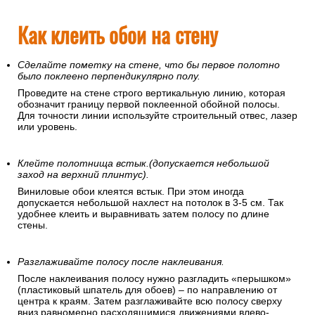
Как клеить обои на стену
Сделайте пометку на стене, что бы первое полотно
было поклеено перпендикулярно полу.
Проведите на стене строго вертикальную линию, которая
обозначит границу первой поклеенной обойной полосы.
Для точности линии используйте строительный отвес, лазер
или уровень.
Клейте полотнища встык.(допускается небольшой
заход на верхний плинтус).
Виниловые обои клеятся встык. При этом иногда
допускается небольшой нахлест на потолок в 3-5 см. Так
удобнее клеить и выравнивать затем полосу по длине
стены.
Разглаживайте полосу после наклеивания.
После наклеивания полосу нужно разгладить «перышком»
(пластиковый шпатель для обоев) – по направлению от
центра к краям. Затем разглаживайте всю полосу сверху
вниз равномерно расходящимися движениями влево-