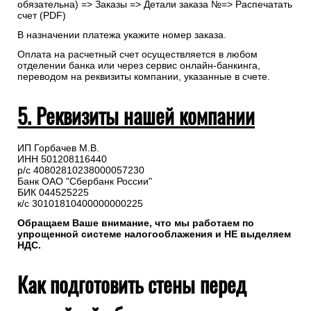
Самостоятельно скачать
счет
на оплату
Рекомендуем предварительно согласовать состав и даты
доставки с менеджером.
Для самостоятельного формирования счета необходимо
перейти в “Профиль”(авторизация на сайте не
обязательна) => Заказы => Детали заказа №=> Распечатать
счет (PDF)
В назначении платежа укажите номер заказа.
Оплата на расчетный счет осуществляется в любом
отделении банка или через сервис онлайн-банкинга,
переводом на реквизиты компании, указанные в счете.
5. Реквизиты нашей компании
ИП Горбачев М.В.
ИНН 501208116440
р/с 40802810238000057230
Банк ОАО "Сбербанк России"
БИК 044525225
к/с 30101810400000000225
Обращаем Ваше внимание, что мы работаем по
упрощенной системе налогооблажения и НЕ выделяем