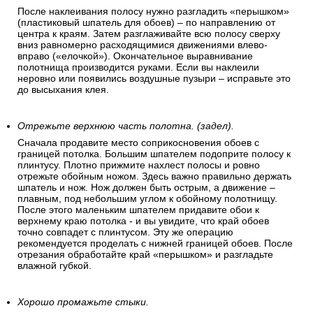
Виниловые обои клеятся встык. При этом иногда
допускается небольшой нахлест на потолок в 3-5 см. Так
удобнее клеить и выравнивать затем полосу по длине
стены.
Разглаживайте полосу после наклеивания.
После наклеивания полосу нужно разгладить «перышком»
(пластиковый шпатель для обоев) – по направлению от
центра к краям. Затем разглаживайте всю полосу сверху
вниз равномерно расходящимися движениями влево-
вправо («елочкой»). Окончательное выравнивание
полотнища производится руками. Если вы наклеили
неровно или появились воздушные пузыри – исправьте это
до высыхания клея.
Отрежьте верхнюю часть полотна. (задел).
Сначала продавите место соприкосновения обоев с
границей потолка. Большим шпателем подоприте полосу к
плинтусу. Плотно прижмите нахлест полосы и ровно
отрежьте обойным ножом. Здесь важно правильно держать
шпатель и нож. Нож должен быть острым, а движение –
плавным, под небольшим углом к обойному полотнищу.
После этого маленьким шпателем придавите обои к
верхнему краю потолка - и вы увидите, что край обоев
точно совпадет с плинтусом. Эту же операцию