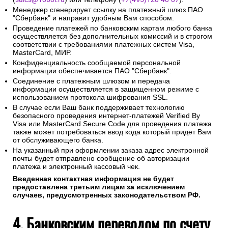
менеджеру
После оформления заказа или в случае сбоя оплаты на
сайте онлайн свяжитесь с нами по электронной почте
(
sales@1oboi.ru
) или телефону (
+7(495)128-48-87
).
Менеджер сгенерирует ссылку на платежный шлюз ПАО
"Сбербанк" и направит удобным Вам способом.
Проведение платежей по банковским картам любого банка
осуществляется без дополнительных комиссий и в строгом
соответствии с требованиями платежных систем Visa,
MasterCard, МИР.
Конфиденциальность сообщаемой персональной
информации обеспечивается ПАО "Сбербанк".
Соединение с платежным шлюзом и передача
информации осуществляется в защищенном режиме с
использованием протокола шифрования SSL.
В случае если Ваш банк поддерживает технологию
безопасного проведения интернет-платежей Verified By
Visa или MasterCard Secure Code для проведения платежа
также может потребоваться ввод кода который придет Вам
от обслуживающего банка.
На указанный при оформлении заказа адрес электронной
почты будет отправлено сообщение об авторизации
платежа и электронный кассовый чек.