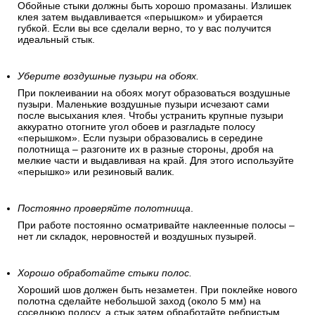
рекомендуется проделать с нижней границей обоев. После
отрезания обработайте край «перышком» и разгладьте
влажной губкой.
Хорошо промажьте стыки.
Обойные стыки должны быть хорошо промазаны. Излишек
клея затем выдавливается «перышком» и убирается
губкой. Если вы все сделали верно, то у вас получится
идеальный стык.
Уберите воздушные пузыри на обоях.
При поклеивании на обоях могут образоваться воздушные
пузыри. Маленькие воздушные пузыри исчезают сами
после высыхания клея. Чтобы устранить крупные пузыри
аккуратно отогните угол обоев и разгладьте полосу
«перышком». Если пузыри образовались в середине
полотнища – разгоните их в разные стороны, дробя на
мелкие части и выдавливая на край. Для этого используйте
«перышко» или резиновый валик.
Постоянно проверяйте полотнища
.
При работе постоянно осматривайте наклеенные полосы –
нет ли складок, неровностей и воздушных пузырей.