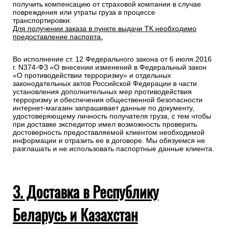
полностью, номер телефона и электронную почту
Специалисты интернет-магазина свяжутся с Вами для
подтверждения заказа и уточнения внесенных данных.
Любой груз, отправляемый транспортной компанией,
подлежит страхованию, данная мера позволит Вам
получить компенсацию от страховой компании в случае
повреждения или утраты груза в процессе
транспортировки.
Для получении заказа в пункте выдачи ТК необходимо
предоставление паспорта.
Во исполнение ст. 12 Федерального закона от 6 июля 2016
г. N374-ФЗ «О внесении изменений в Федеральный закон
«О противодействии терроризму» и отдельных
законодательных актов Российской Федерации в части
установления дополнительных мер противодействия
терроризму и обеспечения общественной безопасности
интернет-магазин запрашивает данные по документу,
удостоверяющему личность получателя груза, с тем чтобы
при доставке экспедитор имел возможность проверить
достоверность предоставляемой клиентом необходимой
информации и отразить ее в договоре. Мы обязуемся не
разглашать и не использовать паспортные данные клиента.