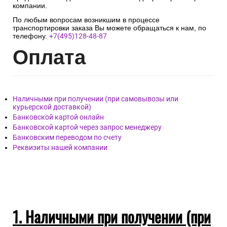
произвести вскрытие упаковки для проверки на наличие
повреждений товара, зафиксировать на фото или видео.
! Необходимо получить от курьера Акт с подписью и
печатью перевозчика, подписать приёмную накладную и
забрать груз.
!Все требуемые для заполнения формы Актов должны быть
предоставлены для заполнения менеджером транспортной
компании.
По любым вопросам возникшим в процессе
транспортировки заказа Вы можете обращаться к нам, по
телефону.
+7(495)128-48-87
Опл
ата
Наличными при получении (при самовывозы или
курьерской доставкой)
Банковской картой онлайн
Банковской картой через запрос менеджеру
Банковским переводом по счету
Реквизиты нашей компании