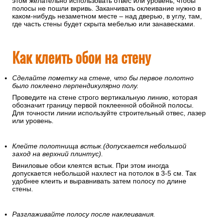
(точная цифра указана в инструкции) их можно клеить.
Откуда начинать клеить обои?
Рекомендуется это делать от угла или дверного/оконного
проемов, поскольку эти линии перпендикулярны полу. При
этом желательно использовать отвес или уровень, чтобы
полосы не пошли вкривь. Заканчивать оклеивание нужно в
каком-нибудь незаметном месте – над дверью, в углу, там,
где часть стены будет скрыта мебелью или занавесками.
Как клеить обои на стену
Сделайте пометку на стене, что бы первое полотно
было поклеено перпендикулярно полу.
Проведите на стене строго вертикальную линию, которая
обозначит границу первой поклеенной обойной полосы.
Для точности линии используйте строительный отвес, лазер
или уровень.
Клейте полотнища встык.(допускается небольшой
заход на верхний плинтус).