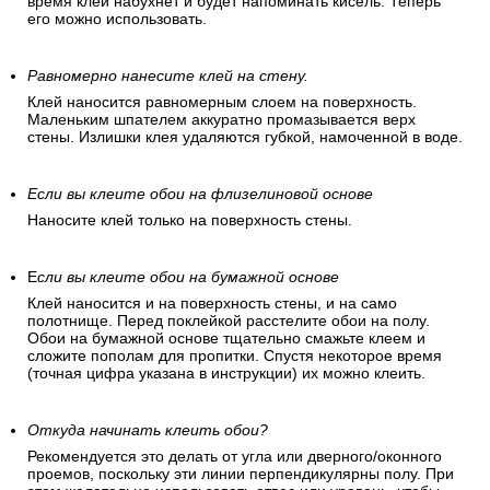
Подготовьте обойный клей
Обойный клей выбирается согласно рекомендациям
производителя. Клей медленно засыпается в емкость с
водой при постоянном помешивании. Через некоторое
время клей набухнет и будет напоминать кисель. Теперь
его можно использовать.
Равномерно нанесите клей на стену.
Клей наносится равномерным слоем на поверхность.
Маленьким шпателем аккуратно промазывается верх
стены. Излишки клея удаляются губкой, намоченной в воде.
Если вы клеите обои на флизелиновой основе
Наносите клей только на поверхность стены.
Е
сли вы клеите обои на бумажной основе
Клей наносится и на поверхность стены, и на само
полотнище. Перед поклейкой расстелите обои на полу.
Обои на бумажной основе тщательно смажьте клеем и
сложите пополам для пропитки. Спустя некоторое время