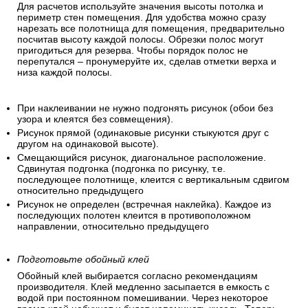
Учтите, что при использовании обоев с большим узором
вам потребуется запас рулонов для стыковки рисунка, что
увеличит общий расход полос.
Сделайте подгонку обоев.
Для расчетов используйте значения высоты потолка и
периметр стен помещения. Для удобства можно сразу
нарезать все полотнища для помещения, предварительно
посчитав высоту каждой полосы. Обрезки полос могут
пригодиться для резерва. Чтобы порядок полос не
перепутался – пронумеруйте их, сделав отметки верха и
низа каждой полосы.
При наклеивании не нужно подгонять рисунок (обои без
узора и клеятся без совмещения).
Рисунок прямой (одинаковые рисунки стыкуются друг с
другом на одинаковой высоте).
Смещающийся рисунок, диагональное расположение.
Сдвинутая подгонка (подгонка по рисунку, т.е.
последующее полотнище, клеится с вертикальным сдвигом
относительно предыдущего
Рисунок не определен (встречная наклейка). Каждое из
последующих полотен клеится в противоположном
направлении, относительно предыдущего