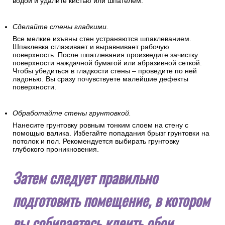
Уберите все лишнее со стен.
На поверхности стен не должно быть никаких посторонних
предметов (кронштейнов, креплений, гвоздей). Если в
помещении были поклеены старые обои, то смочите их
водой и удалите кистью или шпателем.
Сделайте стены гладкими.
Все мелкие изъяны стен устраняются шпаклеванием.
Шпаклевка сглаживает и выравнивает рабочую
поверхность. После шпатлевания произведите зачистку
поверхности наждачной бумагой или абразивной сеткой.
Чтобы убедиться в гладкости стены – проведите по ней
ладонью. Вы сразу почувствуете малейшие дефекты
поверхности.
Обработайте стены грунтовкой.
Нанесите грунтовку ровным тонким слоем на стену с
помощью валика. Избегайте попадания брызг грунтовки на
потолок и пол. Рекомендуется выбирать грунтовку
глубокого проникновения.