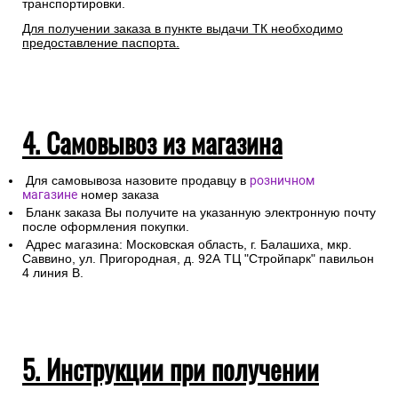
подтверждения заказа и уточнения внесенных данных.
Любой груз, отправляемый транспортной компанией,
подлежит страхованию, данная мера позволит Вам
получить компенсацию от страховой компании в случае
повреждения или утраты груза в процессе
транспортировки.
Для получении заказа в пункте выдачи ТК необходимо
предоставление паспорта.
4. Самовывоз из магазина
Для самовывоза назовите продавцу в
розничном
магазине
номер заказа
Бланк заказа Вы получите на указанную электронную почту
после оформления покупки.
Адрес магазина: Московская область, г. Балашиха, мкр.
Саввино, ул. Пригородная, д. 92А ТЦ "Стройпарк" павильон
4 линия В.