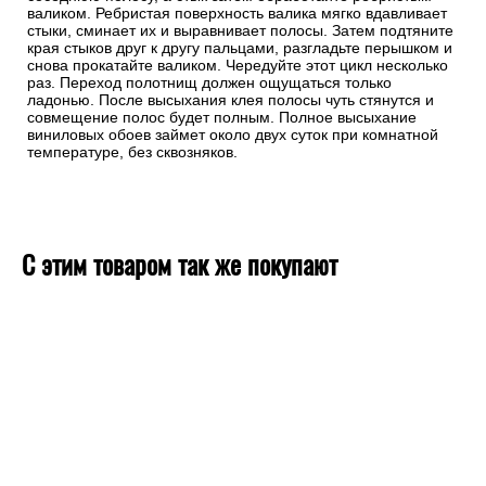
Хорошо обработайте стыки полос.
Хороший шов должен быть незаметен. При поклейке нового
полотна сделайте небольшой заход (около 5 мм) на
соседнюю полосу, а стык затем обработайте ребристым
валиком. Ребристая поверхность валика мягко вдавливает
стыки, сминает их и выравнивает полосы. Затем подтяните
края стыков друг к другу пальцами, разгладьте перышком и
снова прокатайте валиком. Чередуйте этот цикл несколько
раз. Переход полотнищ должен ощущаться только
ладонью. После высыхания клея полосы чуть стянутся и
совмещение полос будет полным. Полное высыхание
виниловых обоев займет около двух суток при комнатной
температуре, без сквозняков.
С этим товаром так же покупают