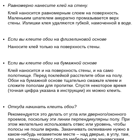
Равномерно нанесите клей на стену.
Клей наносится равномерным слоем на поверхность.
Маленьким шпателем аккуратно промазывается верх
стены. Излишки клея удаляются губкой, намоченной в воде.
Если вы клеите обои на флизелиновой основе
Наносите клей только на поверхность стены.
Е
сли вы клеите обои на бумажной основе
Клей наносится и на поверхность стены, и на само
полотнище. Перед поклейкой расстелите обои на полу.
Обои на бумажной основе тщательно смажьте клеем и
сложите пополам для пропитки. Спустя некоторое время
(точная цифра указана в инструкции) их можно клеить.
Откуда начинать клеить обои?
Рекомендуется это делать от угла или дверного/оконного
проемов, поскольку эти линии перпендикулярны полу. При
этом желательно использовать отвес или уровень, чтобы
полосы не пошли вкривь. Заканчивать оклеивание нужно в
каком-нибудь незаметном месте – над дверью, в углу, там,
где часть стены будет скрыта мебелью или занавесками.