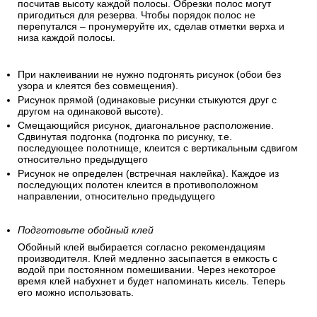
посчитав высоту каждой полосы. Обрезки полос могут
пригодиться для резерва. Чтобы порядок полос не
перепутался – пронумеруйте их, сделав отметки верха и
низа каждой полосы.
При наклеивании не нужно подгонять рисунок (обои без
узора и клеятся без совмещения).
Рисунок прямой (одинаковые рисунки стыкуются друг с
другом на одинаковой высоте).
Смещающийся рисунок, диагональное расположение.
Сдвинутая подгонка (подгонка по рисунку, т.е.
последующее полотнище, клеится с вертикальным сдвигом
относительно предыдущего
Рисунок не определен (встречная наклейка). Каждое из
последующих полотен клеится в противоположном
направлении, относительно предыдущего
Подготовьте обойный клей
Обойный клей выбирается согласно рекомендациям
производителя. Клей медленно засыпается в емкость с
водой при постоянном помешивании. Через некоторое
время клей набухнет и будет напоминать кисель. Теперь
его можно использовать.