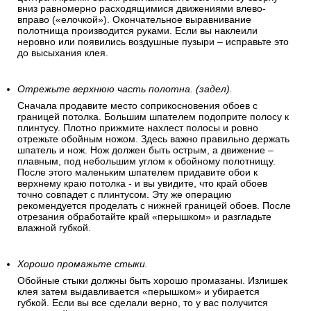
вниз равномерно расходящимися движениями влево-
вправо («елочкой»). Окончательное выравнивание
полотнища производится руками. Если вы наклеили
неровно или появились воздушные пузыри – исправьте это
до высыхания клея.
Отрежьте верхнюю часть полотна. (задел).
Сначала продавите место соприкосновения обоев с
границей потолка. Большим шпателем подоприте полосу к
плинтусу. Плотно прижмите нахлест полосы и ровно
отрежьте обойным ножом. Здесь важно правильно держать
шпатель и нож. Нож должен быть острым, а движение –
плавным, под небольшим углом к обойному полотнищу.
После этого маленьким шпателем придавите обои к
верхнему краю потолка - и вы увидите, что край обоев
точно совпадет с плинтусом. Эту же операцию
рекомендуется проделать с нижней границей обоев. После
отрезания обработайте край «перышком» и разгладьте
влажной губкой.
Хорошо промажьте стыки.
Обойные стыки должны быть хорошо промазаны. Излишек
клея затем выдавливается «перышком» и убирается
губкой. Если вы все сделали верно, то у вас получится