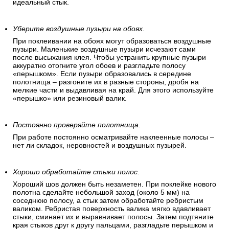
идеальный стык.
Уберите воздушные пузыри на обоях.
При поклеивании на обоях могут образоваться воздушные
пузыри. Маленькие воздушные пузыри исчезают сами
после высыхания клея. Чтобы устранить крупные пузыри
аккуратно отогните угол обоев и разгладьте полосу
«перышком». Если пузыри образовались в середине
полотнища – разгоните их в разные стороны, дробя на
мелкие части и выдавливая на край. Для этого используйте
«перышко» или резиновый валик.
Постоянно проверяйте полотнища
.
При работе постоянно осматривайте наклеенные полосы –
нет ли складок, неровностей и воздушных пузырей.
Хорошо обработайте стыки полос.
Хороший шов должен быть незаметен. При поклейке нового
полотна сделайте небольшой заход (около 5 мм) на
соседнюю полосу, а стык затем обработайте ребристым
валиком. Ребристая поверхность валика мягко вдавливает
стыки, сминает их и выравнивает полосы. Затем подтяните
края стыков друг к другу пальцами, разгладьте перышком и