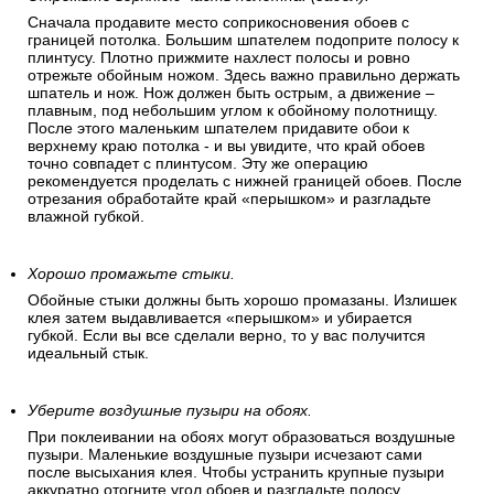
Сначала продавите место соприкосновения обоев с
границей потолка. Большим шпателем подоприте полосу к
плинтусу. Плотно прижмите нахлест полосы и ровно
отрежьте обойным ножом. Здесь важно правильно держать
шпатель и нож. Нож должен быть острым, а движение –
плавным, под небольшим углом к обойному полотнищу.
После этого маленьким шпателем придавите обои к
верхнему краю потолка - и вы увидите, что край обоев
точно совпадет с плинтусом. Эту же операцию
рекомендуется проделать с нижней границей обоев. После
отрезания обработайте край «перышком» и разгладьте
влажной губкой.
Хорошо промажьте стыки.
Обойные стыки должны быть хорошо промазаны. Излишек
клея затем выдавливается «перышком» и убирается
губкой. Если вы все сделали верно, то у вас получится
идеальный стык.
Уберите воздушные пузыри на обоях.
При поклеивании на обоях могут образоваться воздушные
пузыри. Маленькие воздушные пузыри исчезают сами
после высыхания клея. Чтобы устранить крупные пузыри
аккуратно отогните угол обоев и разгладьте полосу