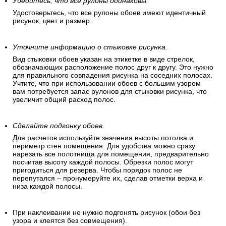
Убедитесь, что все рулоны одинаковы.
Удостоверьтесь, что все рулоны обоев имеют идентичный
рисунок, цвет и размер.
Уточните информацию о стыковке рисунка.
Вид стыковки обоев указан на этикетке в виде стрелок,
обозначающих расположение полос друг к другу. Это нужно
для правильного совпадения рисунка на соседних полосах.
Учтите, что при использовании обоев с большим узором
вам потребуется запас рулонов для стыковки рисунка, что
увеличит общий расход полос.
Сделайте подгонку обоев.
Для расчетов используйте значения высоты потолка и
периметр стен помещения. Для удобства можно сразу
нарезать все полотнища для помещения, предварительно
посчитав высоту каждой полосы. Обрезки полос могут
пригодиться для резерва. Чтобы порядок полос не
перепутался – пронумеруйте их, сделав отметки верха и
низа каждой полосы.
При наклеивании не нужно подгонять рисунок (обои без
узора и клеятся без совмещения).