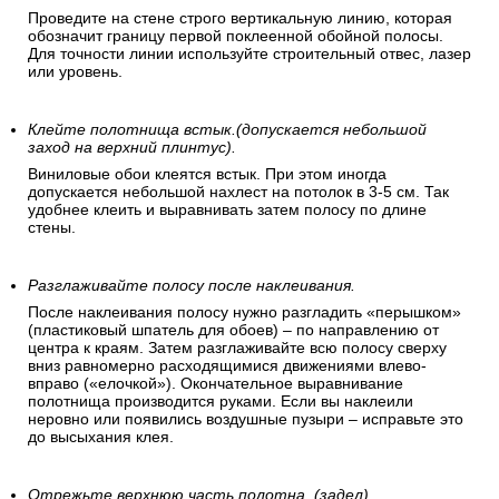
Проведите на стене строго вертикальную линию, которая
обозначит границу первой поклеенной обойной полосы.
Для точности линии используйте строительный отвес, лазер
или уровень.
Клейте полотнища встык.(допускается небольшой
заход на верхний плинтус).
Виниловые обои клеятся встык. При этом иногда
допускается небольшой нахлест на потолок в 3-5 см. Так
удобнее клеить и выравнивать затем полосу по длине
стены.
Разглаживайте полосу после наклеивания.
После наклеивания полосу нужно разгладить «перышком»
(пластиковый шпатель для обоев) – по направлению от
центра к краям. Затем разглаживайте всю полосу сверху
вниз равномерно расходящимися движениями влево-
вправо («елочкой»). Окончательное выравнивание
полотнища производится руками. Если вы наклеили
неровно или появились воздушные пузыри – исправьте это
до высыхания клея.
Отрежьте верхнюю часть полотна. (задел).