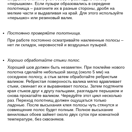
«перышком». Если пузыри образовались в середине
полотнища – разгоните их в разные стороны, дробя на
мелкие части и выдавливая на край. Для этого используйте
«перышко» или резиновый валик.
Постоянно проверяйте полотнища
.
При работе постоянно осматривайте наклеенные полосы –
нет ли складок, неровностей и воздушных пузырей.
Хорошо обработайте стыки полос.
Хороший шов должен быть незаметен. При поклейке нового
полотна сделайте небольшой заход (около 5 мм) на
соседнюю полосу, а стык затем обработайте ребристым
валиком. Ребристая поверхность валика мягко вдавливает
стыки, сминает их и выравнивает полосы. Затем подтяните
края стыков друг к другу пальцами, разгладьте перышком и
снова прокатайте валиком. Чередуйте этот цикл несколько
раз. Переход полотнищ должен ощущаться только
ладонью. После высыхания клея полосы чуть стянутся и
совмещение полос будет полным. Полное высыхание
виниловых обоев займет около двух суток при комнатной
температуре, без сквозняков.