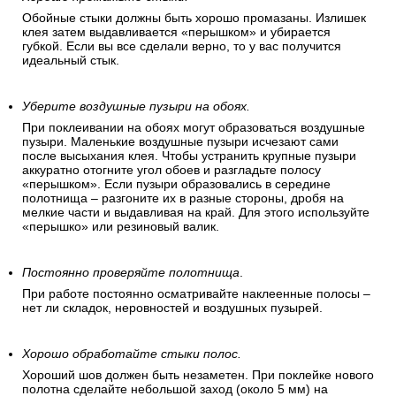
Обойные стыки должны быть хорошо промазаны. Излишек
клея затем выдавливается «перышком» и убирается
губкой. Если вы все сделали верно, то у вас получится
идеальный стык.
Уберите воздушные пузыри на обоях.
При поклеивании на обоях могут образоваться воздушные
пузыри. Маленькие воздушные пузыри исчезают сами
после высыхания клея. Чтобы устранить крупные пузыри
аккуратно отогните угол обоев и разгладьте полосу
«перышком». Если пузыри образовались в середине
полотнища – разгоните их в разные стороны, дробя на
мелкие части и выдавливая на край. Для этого используйте
«перышко» или резиновый валик.
Постоянно проверяйте полотнища
.
При работе постоянно осматривайте наклеенные полосы –
нет ли складок, неровностей и воздушных пузырей.
Хорошо обработайте стыки полос.
Хороший шов должен быть незаметен. При поклейке нового
полотна сделайте небольшой заход (около 5 мм) на