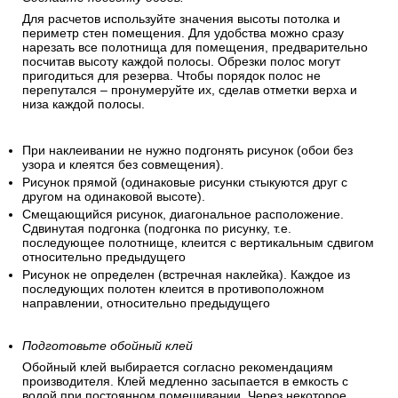
Для расчетов используйте значения высоты потолка и
периметр стен помещения. Для удобства можно сразу
нарезать все полотнища для помещения, предварительно
посчитав высоту каждой полосы. Обрезки полос могут
пригодиться для резерва. Чтобы порядок полос не
перепутался – пронумеруйте их, сделав отметки верха и
низа каждой полосы.
При наклеивании не нужно подгонять рисунок (обои без
узора и клеятся без совмещения).
Рисунок прямой (одинаковые рисунки стыкуются друг с
другом на одинаковой высоте).
Смещающийся рисунок, диагональное расположение.
Сдвинутая подгонка (подгонка по рисунку, т.е.
последующее полотнище, клеится с вертикальным сдвигом
относительно предыдущего
Рисунок не определен (встречная наклейка). Каждое из
последующих полотен клеится в противоположном
направлении, относительно предыдущего
Подготовьте обойный клей
Обойный клей выбирается согласно рекомендациям
производителя. Клей медленно засыпается в емкость с
водой при постоянном помешивании. Через некоторое