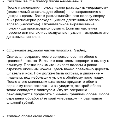
Разглаживайте полосу после наклеивания.
После наклеивания полосу нужно разгладить «перышком»
(пластиковый шпатель для обоев) – по направлению от
центра к краям. Затем разглаживайте всю полосу сверху
вниз равномерно расходящимися движениями влево-
вправо («елочкой»). Окончательное выравнивание
полотнища производится руками. Если вы наклеили
неровно или появились воздушные пузыри – исправьте это
до высыхания клея.
Отрежьте верхнюю часть полотна. (задел).
Сначала продавите место соприкосновения обоев с
границей потолка. Большим шпателем подоприте полосу к
плинтусу. Плотно прижмите нахлест полосы и ровно
отрежьте обойным ножом. Здесь важно правильно держать
шпатель и нож. Нож должен быть острым, а движение –
плавным, под небольшим углом к обойному полотнищу.
После этого маленьким шпателем придавите обои к
верхнему краю потолка - и вы увидите, что край обоев
точно совпадет с плинтусом. Эту же операцию
рекомендуется проделать с нижней границей обоев. После
отрезания обработайте край «перышком» и разгладьте
влажной губкой.
Хорошо промажьте стыки.