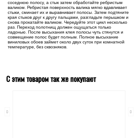
соседнюю полосу, а стык затем обработайте ребристым
валиком. Ребристая поверхность валика мягко вдавливает
стыки, сминает их и выравнивает полосы. Затем подтяните
края стыков друг к другу пальцами, разгладьте перышком и
снова прокатайте валиком. Чередуйте этот цикл несколько
раз. Переход полотнищ должен ощущаться только
ладонью. После высыхания клея полосы чуть стянутся и
совмещение полос будет полным. Полное высыхание
виниловых обоев займет около двух суток при комнатной
температуре, без сквозняков.
С этим товаром так же покупают