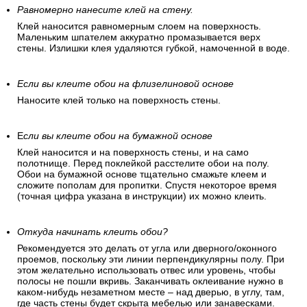
Равномерно нанесите клей на стену.
Клей наносится равномерным слоем на поверхность.
Маленьким шпателем аккуратно промазывается верх
стены. Излишки клея удаляются губкой, намоченной в воде.
Если вы клеите обои на флизелиновой основе
Наносите клей только на поверхность стены.
Е
сли вы клеите обои на бумажной основе
Клей наносится и на поверхность стены, и на само
полотнище. Перед поклейкой расстелите обои на полу.
Обои на бумажной основе тщательно смажьте клеем и
сложите пополам для пропитки. Спустя некоторое время
(точная цифра указана в инструкции) их можно клеить.
Откуда начинать клеить обои?
Рекомендуется это делать от угла или дверного/оконного
проемов, поскольку эти линии перпендикулярны полу. При
этом желательно использовать отвес или уровень, чтобы
полосы не пошли вкривь. Заканчивать оклеивание нужно в
каком-нибудь незаметном месте – над дверью, в углу, там,
где часть стены будет скрыта мебелью или занавесками.