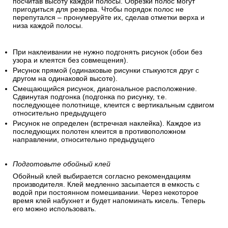
посчитав высоту каждой полосы. Обрезки полос могут
пригодиться для резерва. Чтобы порядок полос не
перепутался – пронумеруйте их, сделав отметки верха и
низа каждой полосы.
При наклеивании не нужно подгонять рисунок (обои без
узора и клеятся без совмещения).
Рисунок прямой (одинаковые рисунки стыкуются друг с
другом на одинаковой высоте).
Смещающийся рисунок, диагональное расположение.
Сдвинутая подгонка (подгонка по рисунку, т.е.
последующее полотнище, клеится с вертикальным сдвигом
относительно предыдущего
Рисунок не определен (встречная наклейка). Каждое из
последующих полотен клеится в противоположном
направлении, относительно предыдущего
Подготовьте обойный клей
Обойный клей выбирается согласно рекомендациям
производителя. Клей медленно засыпается в емкость с
водой при постоянном помешивании. Через некоторое
время клей набухнет и будет напоминать кисель. Теперь
его можно использовать.