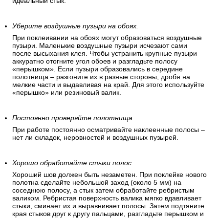
идеальный стык.
Уберите воздушные пузыри на обоях.
При поклеивании на обоях могут образоваться воздушные
пузыри. Маленькие воздушные пузыри исчезают сами
после высыхания клея. Чтобы устранить крупные пузыри
аккуратно отогните угол обоев и разгладьте полосу
«перышком». Если пузыри образовались в середине
полотнища – разгоните их в разные стороны, дробя на
мелкие части и выдавливая на край. Для этого используйте
«перышко» или резиновый валик.
Постоянно проверяйте полотнища
.
При работе постоянно осматривайте наклеенные полосы –
нет ли складок, неровностей и воздушных пузырей.
Хорошо обработайте стыки полос.
Хороший шов должен быть незаметен. При поклейке нового
полотна сделайте небольшой заход (около 5 мм) на
соседнюю полосу, а стык затем обработайте ребристым
валиком. Ребристая поверхность валика мягко вдавливает
стыки, сминает их и выравнивает полосы. Затем подтяните
края стыков друг к другу пальцами, разгладьте перышком и