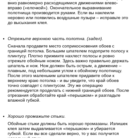
вниз равномерно расходящимися движениями влево-
вправо («елочкой»). Окончательное выравнивание
полотнища производится руками. Если вы наклеили
неровно или появились воздушные пузыри – исправьте это
до высыхания клея.
Отрежьте верхнюю часть полотна. (задел).
Сначала продавите место соприкосновения обоев с
границей потолка. Большим шпателем подоприте полосу к
плинтусу. Плотно прижмите нахлест полосы и ровно
отрежьте обойным ножом. Здесь важно правильно держать
шпатель и нож. Нож должен быть острым, а движение –
плавным, под небольшим углом к обойному полотнищу.
После этого маленьким шпателем придавите обои к
верхнему краю потолка - и вы увидите, что край обоев
точно совпадет с плинтусом. Эту же операцию
рекомендуется проделать с нижней границей обоев. После
отрезания обработайте край «перышком» и разгладьте
влажной губкой.
Хорошо промажьте стыки.
Обойные стыки должны быть хорошо промазаны. Излишек
клея затем выдавливается «перышком» и убирается
губкой. Если вы все сделали верно, то у вас получится