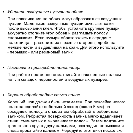
Уберите воздушные пузыри на обоях.
При поклеивании на обоях могут образоваться воздушные
пузыри. Маленькие воздушные пузыри исчезают сами
после высыхания клея. Чтобы устранить крупные пузыри
аккуратно отогните угол обоев и разгладьте полосу
«перышком». Если пузыри образовались в середине
полотнища – разгоните их в разные стороны, дробя на
мелкие части и выдавливая на край. Для этого используйте
«перышко» или резиновый валик.
Постоянно проверяйте полотнища
.
При работе постоянно осматривайте наклеенные полосы –
нет ли складок, неровностей и воздушных пузырей.
Хорошо обработайте стыки полос.
Хороший шов должен быть незаметен. При поклейке нового
полотна сделайте небольшой заход (около 5 мм) на
соседнюю полосу, а стык затем обработайте ребристым
валиком. Ребристая поверхность валика мягко вдавливает
стыки, сминает их и выравнивает полосы. Затем подтяните
края стыков друг к другу пальцами, разгладьте перышком и
снова прокатайте валиком. Чередуйте этот цикл несколько