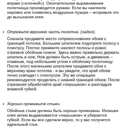
вправо («елочкой»). Окончательное выравнивание
полотнища производится руками. Если вы наклеили
неровно или появились воздушные пузыри – исправьте это
до высыхания клея.
Отрежьте верхнюю часть полотна. (задел).
Сначала продавите место соприкосновения обоев с
границей потолка. Большим шпателем подоприте полосу к
плинтусу. Плотно прижмите нахлест полосы и ровно
отрежьте обойным ножом. Здесь важно правильно держать
шпатель и нож. Нож должен быть острым, а движение –
плавным, под небольшим углом к обойному полотнищу.
После этого маленьким шпателем придавите обои к
верхнему краю потолка - и вы увидите, что край обоев
точно совпадет с плинтусом. Эту же операцию
рекомендуется проделать с нижней границей обоев. После
отрезания обработайте край «перышком» и разгладьте
влажной губкой.
Хорошо промажьте стыки.
Обойные стыки должны быть хорошо промазаны. Излишек
клея затем выдавливается «перышком» и убирается
губкой. Если вы все сделали верно, то у вас получится
идеальный стык.