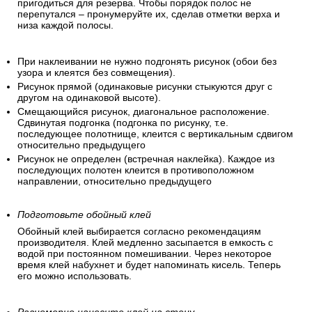
пригодиться для резерва. Чтобы порядок полос не
перепутался – пронумеруйте их, сделав отметки верха и
низа каждой полосы.
При наклеивании не нужно подгонять рисунок (обои без
узора и клеятся без совмещения).
Рисунок прямой (одинаковые рисунки стыкуются друг с
другом на одинаковой высоте).
Смещающийся рисунок, диагональное расположение.
Сдвинутая подгонка (подгонка по рисунку, т.е.
последующее полотнище, клеится с вертикальным сдвигом
относительно предыдущего
Рисунок не определен (встречная наклейка). Каждое из
последующих полотен клеится в противоположном
направлении, относительно предыдущего
Подготовьте обойный клей
Обойный клей выбирается согласно рекомендациям
производителя. Клей медленно засыпается в емкость с
водой при постоянном помешивании. Через некоторое
время клей набухнет и будет напоминать кисель. Теперь
его можно использовать.