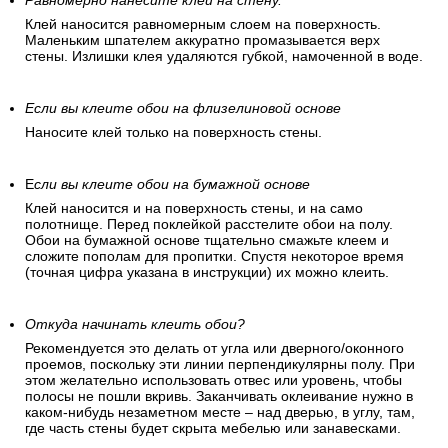
Равномерно нанесите клей на стену.
Клей наносится равномерным слоем на поверхность.
Маленьким шпателем аккуратно промазывается верх
стены. Излишки клея удаляются губкой, намоченной в воде.
Если вы клеите обои на флизелиновой основе
Наносите клей только на поверхность стены.
Е
сли вы клеите обои на бумажной основе
Клей наносится и на поверхность стены, и на само
полотнище. Перед поклейкой расстелите обои на полу.
Обои на бумажной основе тщательно смажьте клеем и
сложите пополам для пропитки. Спустя некоторое время
(точная цифра указана в инструкции) их можно клеить.
Откуда начинать клеить обои?
Рекомендуется это делать от угла или дверного/оконного
проемов, поскольку эти линии перпендикулярны полу. При
этом желательно использовать отвес или уровень, чтобы
полосы не пошли вкривь. Заканчивать оклеивание нужно в
каком-нибудь незаметном месте – над дверью, в углу, там,
где часть стены будет скрыта мебелью или занавесками.