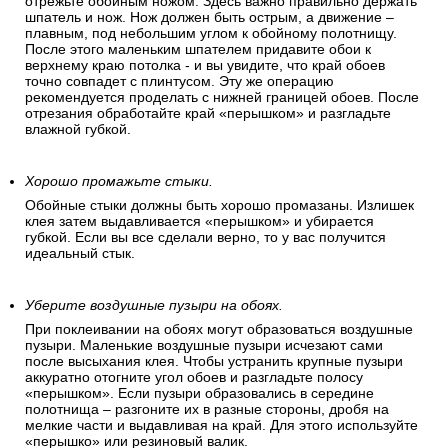
отрежьте обойным ножом. Здесь важно правильно держать
шпатель и нож. Нож должен быть острым, а движение –
плавным, под небольшим углом к обойному полотнищу.
После этого маленьким шпателем придавите обои к
верхнему краю потолка - и вы увидите, что край обоев
точно совпадет с плинтусом. Эту же операцию
рекомендуется проделать с нижней границей обоев. После
отрезания обработайте край «перышком» и разгладьте
влажной губкой.
Хорошо промажьте стыки.
Обойные стыки должны быть хорошо промазаны. Излишек
клея затем выдавливается «перышком» и убирается
губкой. Если вы все сделали верно, то у вас получится
идеальный стык.
Уберите воздушные пузыри на обоях.
При поклеивании на обоях могут образоваться воздушные
пузыри. Маленькие воздушные пузыри исчезают сами
после высыхания клея. Чтобы устранить крупные пузыри
аккуратно отогните угол обоев и разгладьте полосу
«перышком». Если пузыри образовались в середине
полотнища – разгоните их в разные стороны, дробя на
мелкие части и выдавливая на край. Для этого используйте
«перышко» или резиновый валик.