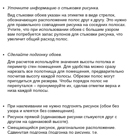
Уточните информацию о стыковке рисунка.
Вид стыковки обоев указан на этикетке в виде стрелок,
обозначающих расположение полос друг к другу. Это нужно
для правильного совпадения рисунка на соседних полосах.
Учтите, что при использовании обоев с большим узором
вам потребуется запас рулонов для стыковки рисунка, что
увеличит общий расход полос.
Сделайте подгонку обоев.
Для расчетов используйте значения высоты потолка и
периметр стен помещения. Для удобства можно сразу
нарезать все полотнища для помещения, предварительно
посчитав высоту каждой полосы. Обрезки полос могут
пригодиться для резерва. Чтобы порядок полос не
перепутался – пронумеруйте их, сделав отметки верха и
низа каждой полосы.
При наклеивании не нужно подгонять рисунок (обои без
узора и клеятся без совмещения).
Рисунок прямой (одинаковые рисунки стыкуются друг с
другом на одинаковой высоте).
Смещающийся рисунок, диагональное расположение.
Сдвинутая подгонка (подгонка по рисунку, т.е.