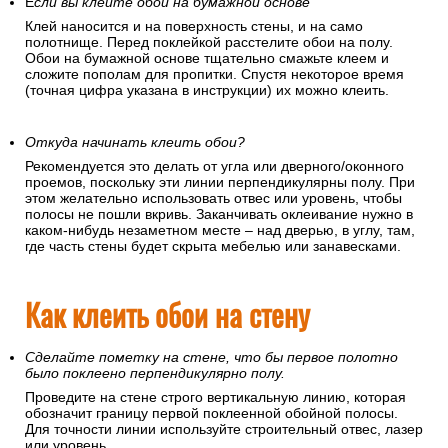
Е
сли вы клеите обои на бумажной основе
Клей наносится и на поверхность стены, и на само
полотнище. Перед поклейкой расстелите обои на полу.
Обои на бумажной основе тщательно смажьте клеем и
сложите пополам для пропитки. Спустя некоторое время
(точная цифра указана в инструкции) их можно клеить.
Откуда начинать клеить обои?
Рекомендуется это делать от угла или дверного/оконного
проемов, поскольку эти линии перпендикулярны полу. При
этом желательно использовать отвес или уровень, чтобы
полосы не пошли вкривь. Заканчивать оклеивание нужно в
каком-нибудь незаметном месте – над дверью, в углу, там,
где часть стены будет скрыта мебелью или занавесками.
Как клеить обои на стену
Сделайте пометку на стене, что бы первое полотно
было поклеено перпендикулярно полу.
Проведите на стене строго вертикальную линию, которая
обозначит границу первой поклеенной обойной полосы.
Для точности линии используйте строительный отвес, лазер
или уровень.