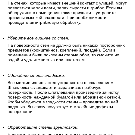
На стенах, которые имеют внешний контакт с улицей, могут
появляться капли влаги, запах сырости и грибок. Если вы
обнаружили в помещении такие признаки – устраните
причины высокой влажности. При необходимости
проведите антигрибковую обработку.
Уберите все лишнее со стен.
На поверхности стен не должно быть никаких посторонних
предметов (кронштейнов, креплений, гвоздей). Если в
помещении были поклеены старые обои, то смочите их
водой и удалите кистью или шпателем.
Сделайте стены гладкими.
Все мелкие изъяны стен устраняются шпаклеванием.
Шпаклевка сглаживает и выравнивает рабочую
поверхность. После шпатлевания произведите зачистку
поверхности наждачной бумагой или абразивной сеткой.
Чтобы убедиться в гладкости стены – проведите по ней
ладонью. Вы сразу почувствуете малейшие дефекты
поверхности.
Обработайте стены грунтовкой.
Нанесите грунтовку ровным тонким слоем на стену с