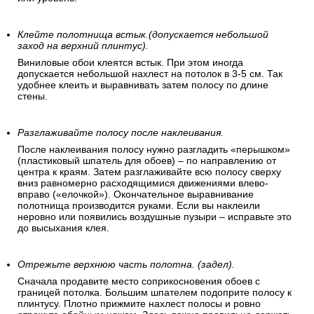
Клейте полотнища встык.(допускается небольшой
заход на верхний плинтус).
Виниловые обои клеятся встык. При этом иногда
допускается небольшой нахлест на потолок в 3-5 см. Так
удобнее клеить и выравнивать затем полосу по длине
стены.
Разглаживайте полосу после наклеивания.
После наклеивания полосу нужно разгладить «перышком»
(пластиковый шпатель для обоев) – по направлению от
центра к краям. Затем разглаживайте всю полосу сверху
вниз равномерно расходящимися движениями влево-
вправо («елочкой»). Окончательное выравнивание
полотнища производится руками. Если вы наклеили
неровно или появились воздушные пузыри – исправьте это
до высыхания клея.
Отрежьте верхнюю часть полотна. (задел).
Сначала продавите место соприкосновения обоев с
границей потолка. Большим шпателем подоприте полосу к
плинтусу. Плотно прижмите нахлест полосы и ровно