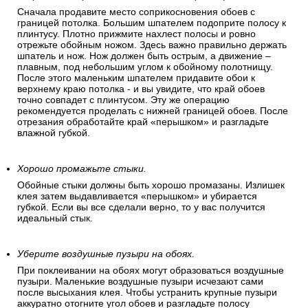
Сначала продавите место соприкосновения обоев с
границей потолка. Большим шпателем подоприте полосу к
плинтусу. Плотно прижмите нахлест полосы и ровно
отрежьте обойным ножом. Здесь важно правильно держать
шпатель и нож. Нож должен быть острым, а движение –
плавным, под небольшим углом к обойному полотнищу.
После этого маленьким шпателем придавите обои к
верхнему краю потолка - и вы увидите, что край обоев
точно совпадет с плинтусом. Эту же операцию
рекомендуется проделать с нижней границей обоев. После
отрезания обработайте край «перышком» и разгладьте
влажной губкой.
Хорошо промажьте стыки.
Обойные стыки должны быть хорошо промазаны. Излишек
клея затем выдавливается «перышком» и убирается
губкой. Если вы все сделали верно, то у вас получится
идеальный стык.
Уберите воздушные пузыри на обоях.
При поклеивании на обоях могут образоваться воздушные
пузыри. Маленькие воздушные пузыри исчезают сами
после высыхания клея. Чтобы устранить крупные пузыри
аккуратно отогните угол обоев и разгладьте полосу