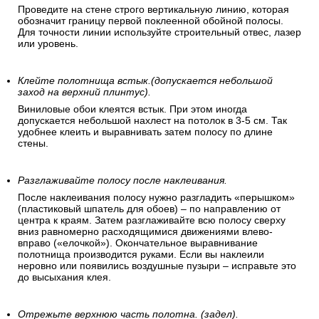
Проведите на стене строго вертикальную линию, которая
обозначит границу первой поклеенной обойной полосы.
Для точности линии используйте строительный отвес, лазер
или уровень.
Клейте полотнища встык.(допускается небольшой
заход на верхний плинтус).
Виниловые обои клеятся встык. При этом иногда
допускается небольшой нахлест на потолок в 3-5 см. Так
удобнее клеить и выравнивать затем полосу по длине
стены.
Разглаживайте полосу после наклеивания.
После наклеивания полосу нужно разгладить «перышком»
(пластиковый шпатель для обоев) – по направлению от
центра к краям. Затем разглаживайте всю полосу сверху
вниз равномерно расходящимися движениями влево-
вправо («елочкой»). Окончательное выравнивание
полотнища производится руками. Если вы наклеили
неровно или появились воздушные пузыри – исправьте это
до высыхания клея.
Отрежьте верхнюю часть полотна. (задел).