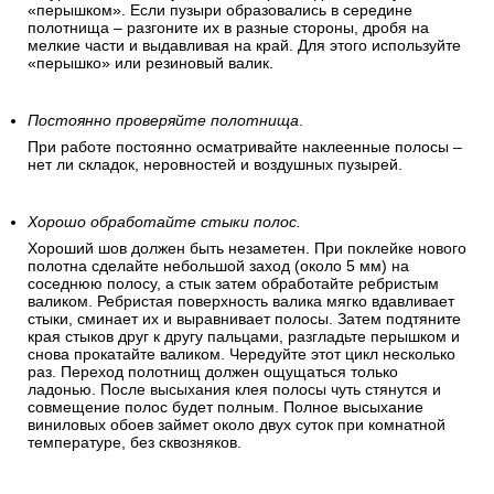
«перышком». Если пузыри образовались в середине
полотнища – разгоните их в разные стороны, дробя на
мелкие части и выдавливая на край. Для этого используйте
«перышко» или резиновый валик.
Постоянно проверяйте полотнища
.
При работе постоянно осматривайте наклеенные полосы –
нет ли складок, неровностей и воздушных пузырей.
Хорошо обработайте стыки полос.
Хороший шов должен быть незаметен. При поклейке нового
полотна сделайте небольшой заход (около 5 мм) на
соседнюю полосу, а стык затем обработайте ребристым
валиком. Ребристая поверхность валика мягко вдавливает
стыки, сминает их и выравнивает полосы. Затем подтяните
края стыков друг к другу пальцами, разгладьте перышком и
снова прокатайте валиком. Чередуйте этот цикл несколько
раз. Переход полотнищ должен ощущаться только
ладонью. После высыхания клея полосы чуть стянутся и
совмещение полос будет полным. Полное высыхание
виниловых обоев займет около двух суток при комнатной
температуре, без сквозняков.