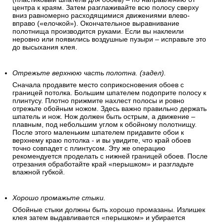
центра к краям. Затем разглаживайте всю полосу сверху
вниз равномерно расходящимися движениями влево-
вправо («елочкой»). Окончательное выравнивание
полотнища производится руками. Если вы наклеили
неровно или появились воздушные пузыри – исправьте это
до высыхания клея.
Отрежьте верхнюю часть полотна. (задел).
Сначала продавите место соприкосновения обоев с
границей потолка. Большим шпателем подоприте полосу к
плинтусу. Плотно прижмите нахлест полосы и ровно
отрежьте обойным ножом. Здесь важно правильно держать
шпатель и нож. Нож должен быть острым, а движение –
плавным, под небольшим углом к обойному полотнищу.
После этого маленьким шпателем придавите обои к
верхнему краю потолка - и вы увидите, что край обоев
точно совпадет с плинтусом. Эту же операцию
рекомендуется проделать с нижней границей обоев. После
отрезания обработайте край «перышком» и разгладьте
влажной губкой.
Хорошо промажьте стыки.
Обойные стыки должны быть хорошо промазаны. Излишек
клея затем выдавливается «перышком» и убирается