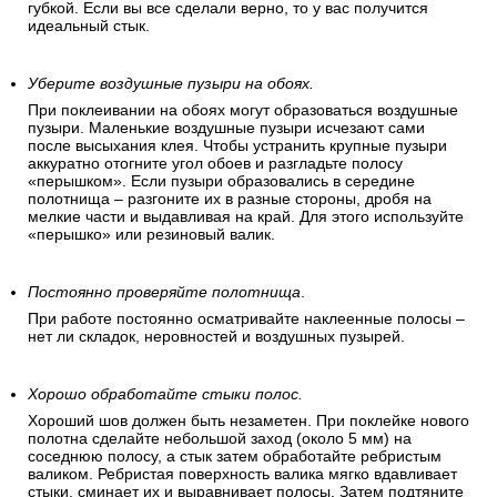
губкой. Если вы все сделали верно, то у вас получится
идеальный стык.
Уберите воздушные пузыри на обоях.
При поклеивании на обоях могут образоваться воздушные
пузыри. Маленькие воздушные пузыри исчезают сами
после высыхания клея. Чтобы устранить крупные пузыри
аккуратно отогните угол обоев и разгладьте полосу
«перышком». Если пузыри образовались в середине
полотнища – разгоните их в разные стороны, дробя на
мелкие части и выдавливая на край. Для этого используйте
«перышко» или резиновый валик.
Постоянно проверяйте полотнища
.
При работе постоянно осматривайте наклеенные полосы –
нет ли складок, неровностей и воздушных пузырей.
Хорошо обработайте стыки полос.
Хороший шов должен быть незаметен. При поклейке нового
полотна сделайте небольшой заход (около 5 мм) на
соседнюю полосу, а стык затем обработайте ребристым
валиком. Ребристая поверхность валика мягко вдавливает
стыки, сминает их и выравнивает полосы. Затем подтяните