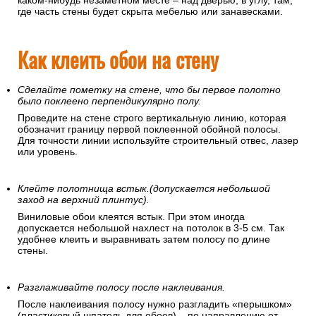
каком-нибудь незаметном месте – над дверью, в углу, там,
где часть стены будет скрыта мебелью или занавесками.
Как клеить обои на стену
Сделайте пометку на стене, что бы первое полотно
было поклеено перпендикулярно полу.
Проведите на стене строго вертикальную линию, которая
обозначит границу первой поклеенной обойной полосы.
Для точности линии используйте строительный отвес, лазер
или уровень.
Клейте полотнища встык.(допускается небольшой
заход на верхний плинтус).
Виниловые обои клеятся встык. При этом иногда
допускается небольшой нахлест на потолок в 3-5 см. Так
удобнее клеить и выравнивать затем полосу по длине
стены.
Разглаживайте полосу после наклеивания.
После наклеивания полосу нужно разгладить «перышком»
(пластиковый шпатель для обоев) – по направлению от