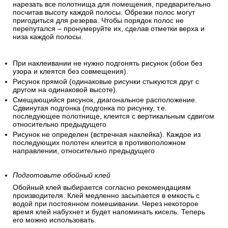
нарезать все полотнища для помещения, предварительно
посчитав высоту каждой полосы. Обрезки полос могут
пригодиться для резерва. Чтобы порядок полос не
перепутался – пронумеруйте их, сделав отметки верха и
низа каждой полосы.
При наклеивании не нужно подгонять рисунок (обои без
узора и клеятся без совмещения).
Рисунок прямой (одинаковые рисунки стыкуются друг с
другом на одинаковой высоте).
Смещающийся рисунок, диагональное расположение.
Сдвинутая подгонка (подгонка по рисунку, т.е.
последующее полотнище, клеится с вертикальным сдвигом
относительно предыдущего
Рисунок не определен (встречная наклейка). Каждое из
последующих полотен клеится в противоположном
направлении, относительно предыдущего
Подготовьте обойный клей
Обойный клей выбирается согласно рекомендациям
производителя. Клей медленно засыпается в емкость с
водой при постоянном помешивании. Через некоторое
время клей набухнет и будет напоминать кисель. Теперь
его можно использовать.