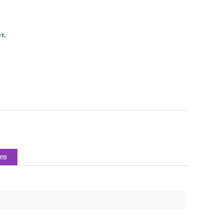
т.
ев