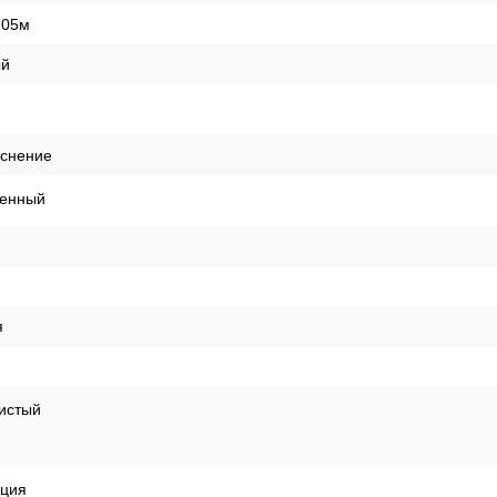
,05м
й
иснение
енный
я
истый
кция