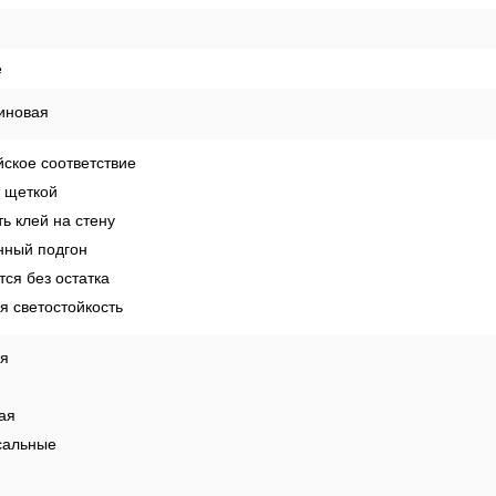
е
иновая
ское соответствие
 щеткой
ь клей на стену
ный подгон
ся без остатка
 светостойкость
ая
ая
сальные