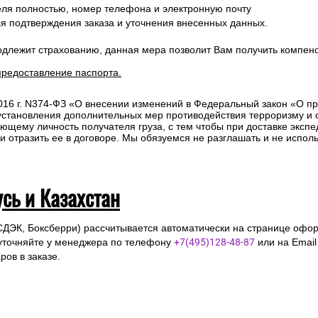
ля полностью, номер телефона и электронную почту
ля подтверждения заказа и уточнения внесенных данных.
одлежит страхованию, данная мера позволит Вам получить компен
предоставление паспорта.
2016 г. N374-ФЗ «О внесении изменений в Федеральный закон «О п
 установления дополнительных мер противодействия терроризму и
ющему личность получателя груза, с тем чтобы при доставке эксп
отразить ее в договоре. Мы обязуемся не разглашать и не исполь
усь и Казахстан
СДЭК, Боксберри) рассчитывается автоматически на странице офор
уточняйте у менеджера по телефону
+7(495)128-48-87
или на Emai
ов в заказе.