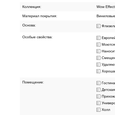
Коллекция:
Wow Effect
Материал покрытия:
Виниловы
Основа:
Флизел
Особые свойства:
Европей
Моются
Наносит
Смещен
Удаляют
Хорошая
Помещение:
Гостин
Детская
Прихож
Универ
Холл