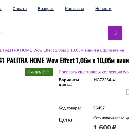
а
Оплата
Возврат
Контакты
Новости
 PALITRA HOME Wow Effect 1,06м х 10,05м винил на флизелине
1 PALITRA HOME Wow Effect 1,06м х 10,05м вин
Скидка 29%
Показать ещё товары коллекции Wow
Варианты
HC72264-41
цвета:
Код товара:
56457
Рекомендованная це
Цена:
1 600
₽