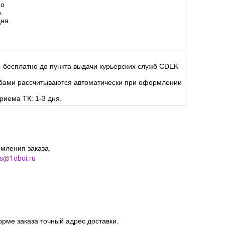
но
.
ня.
 бесплатно до пункта выдачи курьерских служб CDEK
жбами рассчитываются автоматически при оформлении
риема ТК: 1-3 дня.
мления заказа.
es@1oboi.ru
орме заказа точный адрес доставки.