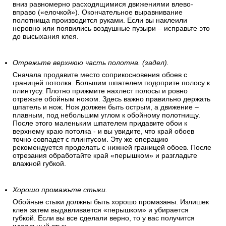
вниз равномерно расходящимися движениями влево-
вправо («елочкой»). Окончательное выравнивание
полотнища производится руками. Если вы наклеили
неровно или появились воздушные пузыри – исправьте это
до высыхания клея.
Отрежьте верхнюю часть полотна. (задел).
Сначала продавите место соприкосновения обоев с
границей потолка. Большим шпателем подоприте полосу к
плинтусу. Плотно прижмите нахлест полосы и ровно
отрежьте обойным ножом. Здесь важно правильно держать
шпатель и нож. Нож должен быть острым, а движение –
плавным, под небольшим углом к обойному полотнищу.
После этого маленьким шпателем придавите обои к
верхнему краю потолка - и вы увидите, что край обоев
точно совпадет с плинтусом. Эту же операцию
рекомендуется проделать с нижней границей обоев. После
отрезания обработайте край «перышком» и разгладьте
влажной губкой.
Хорошо промажьте стыки.
Обойные стыки должны быть хорошо промазаны. Излишек
клея затем выдавливается «перышком» и убирается
губкой. Если вы все сделали верно, то у вас получится