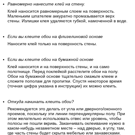
Равномерно нанесите клей на стену.
Клей наносится равномерным слоем на поверхность.
Маленьким шпателем аккуратно промазывается верх
стены. Излишки клея удаляются губкой, намоченной в воде.
Если вы клеите обои на флизелиновой основе
Наносите клей только на поверхность стены.
Е
сли вы клеите обои на бумажной основе
Клей наносится и на поверхность стены, и на само
полотнище. Перед поклейкой расстелите обои на полу.
Обои на бумажной основе тщательно смажьте клеем и
сложите пополам для пропитки. Спустя некоторое время
(точная цифра указана в инструкции) их можно клеить.
Откуда начинать клеить обои?
Рекомендуется это делать от угла или дверного/оконного
проемов, поскольку эти линии перпендикулярны полу. При
этом желательно использовать отвес или уровень, чтобы
полосы не пошли вкривь. Заканчивать оклеивание нужно в
каком-нибудь незаметном месте – над дверью, в углу, там,
где часть стены будет скрыта мебелью или занавесками.