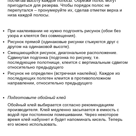
посчитав высоту каждой полосы. Обрезки полос могут
пригодиться для резерва. Чтобы порядок полос не
перепутался – пронумеруйте их, сделав отметки верха и
низа каждой полосы.
При наклеивании не нужно подгонять рисунок (обои без
узора и клеятся без совмещения).
Рисунок прямой (одинаковые рисунки стыкуются друг с
другом на одинаковой высоте).
Смещающийся рисунок, диагональное расположение.
Сдвинутая подгонка (подгонка по рисунку, т.е.
последующее полотнище, клеится с вертикальным сдвигом
относительно предыдущего
Рисунок не определен (встречная наклейка). Каждое из
последующих полотен клеится в противоположном
направлении, относительно предыдущего
Подготовьте обойный клей
Обойный клей выбирается согласно рекомендациям
производителя. Клей медленно засыпается в емкость с
водой при постоянном помешивании. Через некоторое
время клей набухнет и будет напоминать кисель. Теперь
его можно использовать.