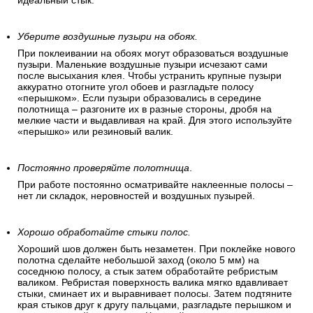
идеальный стык.
Уберите воздушные пузыри на обоях.
При поклеивании на обоях могут образоваться воздушные
пузыри. Маленькие воздушные пузыри исчезают сами
после высыхания клея. Чтобы устранить крупные пузыри
аккуратно отогните угол обоев и разгладьте полосу
«перышком». Если пузыри образовались в середине
полотнища – разгоните их в разные стороны, дробя на
мелкие части и выдавливая на край. Для этого используйте
«перышко» или резиновый валик.
Постоянно проверяйте полотнища
.
При работе постоянно осматривайте наклеенные полосы –
нет ли складок, неровностей и воздушных пузырей.
Хорошо обработайте стыки полос.
Хороший шов должен быть незаметен. При поклейке нового
полотна сделайте небольшой заход (около 5 мм) на
соседнюю полосу, а стык затем обработайте ребристым
валиком. Ребристая поверхность валика мягко вдавливает
стыки, сминает их и выравнивает полосы. Затем подтяните
края стыков друг к другу пальцами, разгладьте перышком и