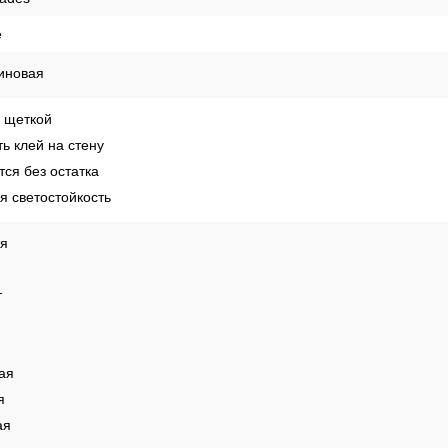
hades
е
иновая
 щеткой
ь клей на стену
ся без остатка
 светостойкость
ая
т
ая