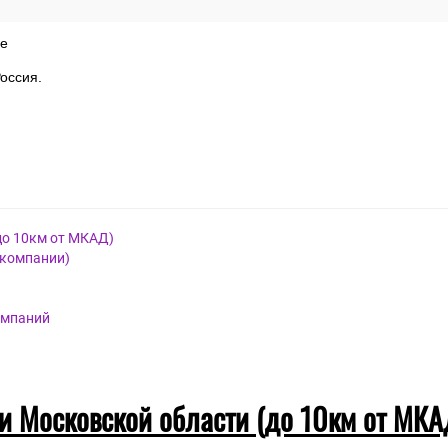
й
е
оссия.
до 10км от МКАД)
 компании)
омпаний