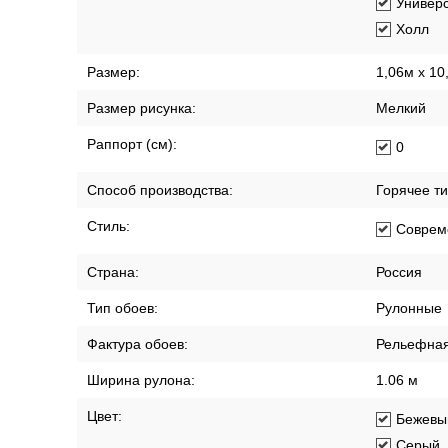
Спальн
Столов
Универ
Холл
Размер:
1,06м х 10
Размер рисунка:
Мелкий
Раппорт (см):
0
Способ производства:
Горячее т
Стиль:
Соврем
Страна:
Россия
Тип обоев:
Рулонные
Фактура обоев:
Рельефна
Ширина рулона:
1.06 м