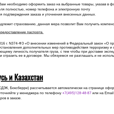
 Вам необходимо оформить заказ на выбранные товары, указав в ф
ля полностью, номер телефона и электронную почту
ля подтверждения заказа и уточнения внесенных данных.
одлежит страхованию, данная мера позволит Вам получить компен
предоставление паспорта.
2016 г. N374-ФЗ «О внесении изменений в Федеральный закон «О п
 установления дополнительных мер противодействия терроризму и
ющему личность получателя груза, с тем чтобы при доставке эксп
отразить ее в договоре. Мы обязуемся не разглашать и не исполь
усь и Казахстан
СДЭК, Боксберри) рассчитывается автоматически на странице офор
уточняйте у менеджера по телефону
+7(495)128-48-87
или на Emai
ов в заказе.