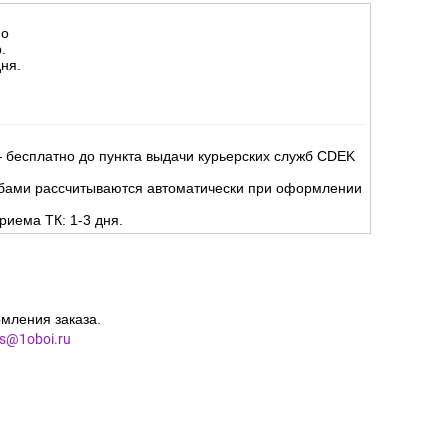
Д):
но
.
ня.
 бесплатно до пункта выдачи курьерских служб CDEK
жбами рассчитываются автоматически при оформлении
риема ТК: 1-3 дня.
мления заказа.
es@1oboi.ru