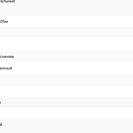
я
ая
сальные
,05м
иснение
енный
я