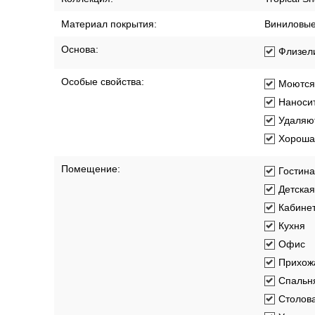
Длина рулона:
10.05 м
Коллекция:
Tropical S
Материал покрытия:
Виниловы
Основа:
Флизел
Особые свойства:
Моются
Наносит
Удаляют
Хорошая
Помещение:
Гостин
Детская
Кабине
Кухня
Офис
Прихож