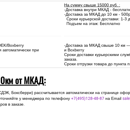
 и Московской области (до 10км от МКА
На сумму свыше 15000 руб. :
-Доставка внутри МКАД - бесплат
-Доставка за МКАД до 10 км - 500р
Сроки курьерской доставки: 1-3 д
Подъем на этаж: Бесплатно
DEK/Boxberry
-Доставка за МКАД свыше 10 км —
я автоматически при
и Boxberry
Сроки доставки курьерскими слу
заказа.
Сроки отгрузки товара до пункта п
10км от МКАД:
СДЭК, Боксберри) рассчитывается автоматически на странице офор
уточняйте у менеджера по телефону
+7(495)128-48-87
на Email
sal
ов в заказе.