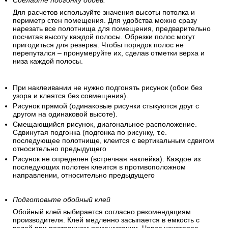
Сделайте подгонку обоев.
Для расчетов используйте значения высоты потолка и
периметр стен помещения. Для удобства можно сразу
нарезать все полотнища для помещения, предварительно
посчитав высоту каждой полосы. Обрезки полос могут
пригодиться для резерва. Чтобы порядок полос не
перепутался – пронумеруйте их, сделав отметки верха и
низа каждой полосы.
При наклеивании не нужно подгонять рисунок (обои без
узора и клеятся без совмещения).
Рисунок прямой (одинаковые рисунки стыкуются друг с
другом на одинаковой высоте).
Смещающийся рисунок, диагональное расположение.
Сдвинутая подгонка (подгонка по рисунку, т.е.
последующее полотнище, клеится с вертикальным сдвигом
относительно предыдущего
Рисунок не определен (встречная наклейка). Каждое из
последующих полотен клеится в противоположном
направлении, относительно предыдущего
Подготовьте обойный клей
Обойный клей выбирается согласно рекомендациям
производителя. Клей медленно засыпается в емкость с