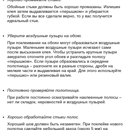
Обойные стыки должны быть хорошо промазаны. Излишек
клея затем выдавливается «перышком» и убирается
губкой. Если вы все сделали верно, то у вас получится
идеальный стык.
Уберите воздушные пузыри на обоях.
При поклеивании на обоях могут образоваться воздушные
пузыри. Маленькие воздушные пузыри исчезают сами
после высыхания клея. Чтобы устранить крупные пузыри
аккуратно отогните угол обоев и разгладьте полосу
«перышком». Если пузыри образовались в середине
полотнища – разгоните их в разные стороны, дробя на
мелкие части и выдавливая на край. Для этого используйте
«перышко» или резиновый валик.
Постоянно проверяйте полотнища
.
При работе постоянно осматривайте наклеенные полосы –
нет ли складок, неровностей и воздушных пузырей.
Хорошо обработайте стыки полос.
Хороший шов должен быть незаметен. При поклейке нового
полотна сделайте небольшой заход (около 5 мм) на