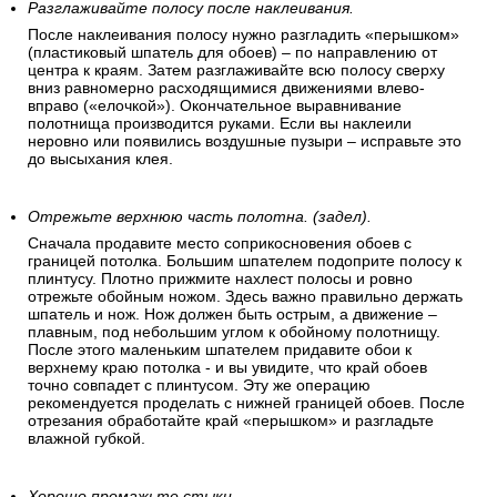
Разглаживайте полосу после наклеивания.
После наклеивания полосу нужно разгладить «перышком»
(пластиковый шпатель для обоев) – по направлению от
центра к краям. Затем разглаживайте всю полосу сверху
вниз равномерно расходящимися движениями влево-
вправо («елочкой»). Окончательное выравнивание
полотнища производится руками. Если вы наклеили
неровно или появились воздушные пузыри – исправьте это
до высыхания клея.
Отрежьте верхнюю часть полотна. (задел).
Сначала продавите место соприкосновения обоев с
границей потолка. Большим шпателем подоприте полосу к
плинтусу. Плотно прижмите нахлест полосы и ровно
отрежьте обойным ножом. Здесь важно правильно держать
шпатель и нож. Нож должен быть острым, а движение –
плавным, под небольшим углом к обойному полотнищу.
После этого маленьким шпателем придавите обои к
верхнему краю потолка - и вы увидите, что край обоев
точно совпадет с плинтусом. Эту же операцию
рекомендуется проделать с нижней границей обоев. После
отрезания обработайте край «перышком» и разгладьте
влажной губкой.
Хорошо промажьте стыки.