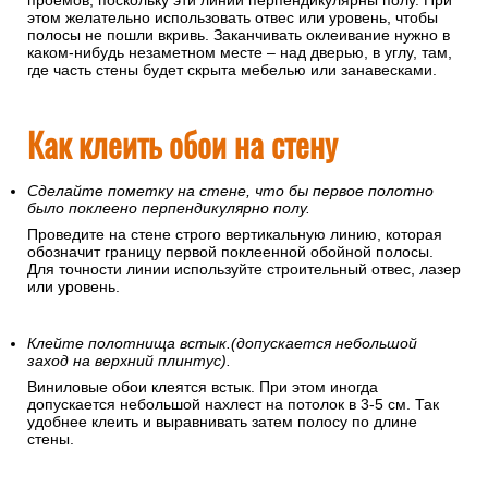
проемов, поскольку эти линии перпендикулярны полу. При
этом желательно использовать отвес или уровень, чтобы
полосы не пошли вкривь. Заканчивать оклеивание нужно в
каком-нибудь незаметном месте – над дверью, в углу, там,
где часть стены будет скрыта мебелью или занавесками.
Как клеить обои на стену
Сделайте пометку на стене, что бы первое полотно
было поклеено перпендикулярно полу.
Проведите на стене строго вертикальную линию, которая
обозначит границу первой поклеенной обойной полосы.
Для точности линии используйте строительный отвес, лазер
или уровень.
Клейте полотнища встык.(допускается небольшой
заход на верхний плинтус).
Виниловые обои клеятся встык. При этом иногда
допускается небольшой нахлест на потолок в 3-5 см. Так
удобнее клеить и выравнивать затем полосу по длине
стены.