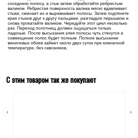
соседнюю полосу, а стык затем обработайте ребристым
валиком. Ребристая поверхность валика мягко вдавливает
стыки, сминает их и выравнивает полосы. Затем подтяните
края стыков друг к другу пальцами, разгладьте перышком и
снова прокатайте валиком. Чередуйте этот цикл несколько
раз. Переход полотнищ должен ощущаться только
ладонью. После высыхания клея полосы чуть стянутся и
совмещение полос будет полным. Полное высыхание
виниловых обоев займет около двух суток при комнатной
температуре, без сквозняков.
С этим товаром так же покупают