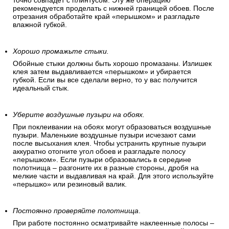
точно совпадет с плинтусом. Эту же операцию
рекомендуется проделать с нижней границей обоев. После
отрезания обработайте край «перышком» и разгладьте
влажной губкой.
Хорошо промажьте стыки.
Обойные стыки должны быть хорошо промазаны. Излишек
клея затем выдавливается «перышком» и убирается
губкой. Если вы все сделали верно, то у вас получится
идеальный стык.
Уберите воздушные пузыри на обоях.
При поклеивании на обоях могут образоваться воздушные
пузыри. Маленькие воздушные пузыри исчезают сами
после высыхания клея. Чтобы устранить крупные пузыри
аккуратно отогните угол обоев и разгладьте полосу
«перышком». Если пузыри образовались в середине
полотнища – разгоните их в разные стороны, дробя на
мелкие части и выдавливая на край. Для этого используйте
«перышко» или резиновый валик.
Постоянно проверяйте полотнища
.
При работе постоянно осматривайте наклеенные полосы –