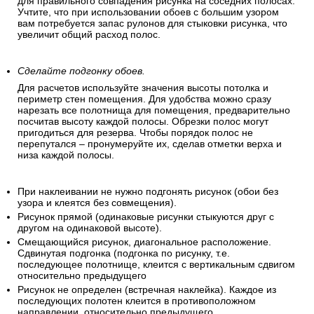
для правильного совпадения рисунка на соседних полосах.
Учтите, что при использовании обоев с большим узором
вам потребуется запас рулонов для стыковки рисунка, что
увеличит общий расход полос.
Сделайте подгонку обоев.
Для расчетов используйте значения высоты потолка и
периметр стен помещения. Для удобства можно сразу
нарезать все полотнища для помещения, предварительно
посчитав высоту каждой полосы. Обрезки полос могут
пригодиться для резерва. Чтобы порядок полос не
перепутался – пронумеруйте их, сделав отметки верха и
низа каждой полосы.
При наклеивании не нужно подгонять рисунок (обои без
узора и клеятся без совмещения).
Рисунок прямой (одинаковые рисунки стыкуются друг с
другом на одинаковой высоте).
Смещающийся рисунок, диагональное расположение.
Сдвинутая подгонка (подгонка по рисунку, т.е.
последующее полотнище, клеится с вертикальным сдвигом
относительно предыдущего
Рисунок не определен (встречная наклейка). Каждое из
последующих полотен клеится в противоположном
направлении, относительно предыдущего