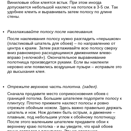
Виниловые обои клеятся встык. При этом иногда
допускается небольшой нахлест на потолок в 3-5 см. Так
удобнее клеить и выравнивать затем полосу по длине
стены.
Разглаживайте полосу после наклеивания.
После наклеивания полосу нужно разгладить «перышком»
(пластиковый шпатель для обоев) – по направлению от
центра к краям. Затем разглаживайте всю полосу сверху
вниз равномерно расходящимися движениями влево-
вправо («елочкой»). Окончательное выравнивание
полотнища производится руками. Если вы наклеили
неровно или появились воздушные пузыри – исправьте это
до высыхания клея.
Отрежьте верхнюю часть полотна. (задел).
Сначала продавите место соприкосновения обоев с
границей потолка. Большим шпателем подоприте полосу к
плинтусу. Плотно прижмите нахлест полосы и ровно
отрежьте обойным ножом. Здесь важно правильно держать
шпатель и нож. Нож должен быть острым, а движение –
плавным, под небольшим углом к обойному полотнищу.
После этого маленьким шпателем придавите обои к
верхнему краю потолка - и вы увидите, что край обоев