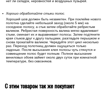
нет ли складок, неровностей и воздушных пузырей.
Хорошо обработайте стыки полос.
Хороший шов должен быть незаметен. При поклейке нового
полотна сделайте небольшой заход (около 5 мм) на
соседнюю полосу, а стык затем обработайте ребристым
валиком. Ребристая поверхность валика мягко вдавливает
стыки, сминает их и выравнивает полосы. Затем подтяните
края стыков друг к другу пальцами, разгладьте перышком и
снова прокатайте валиком. Чередуйте этот цикл несколько
раз. Переход полотнищ должен ощущаться только
ладонью. После высыхания клея полосы чуть стянутся и
совмещение полос будет полным. Полное высыхание
виниловых обоев займет около двух суток при комнатной
температуре, без сквозняков.
С этим товаром так же покупают