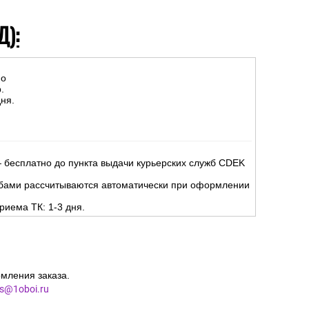
Д):
но
.
ня.
 бесплатно до пункта выдачи курьерских служб CDEK
жбами рассчитываются автоматически при оформлении
риема ТК: 1-3 дня.
мления заказа.
es@1oboi.ru