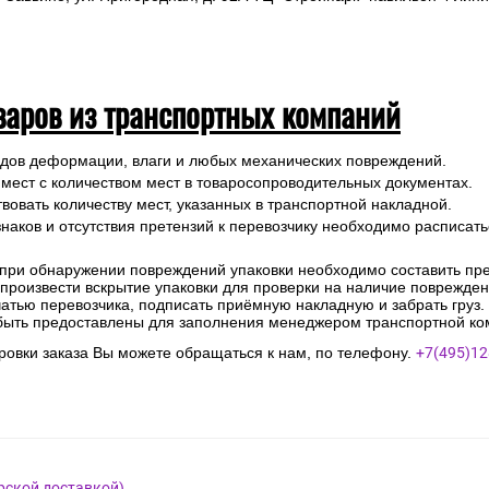
варов из транспортных компаний
ледов деформации, влаги и любых механических повреждений.
 мест с количеством мест в товаросопроводительных документах.
вовать количеству мест, указанных в транспортной накладной.
наков и отсутствия претензий к перевозчику необходимо расписатьс
 при обнаружении повреждений упаковки необходимо составить прет
е произвести вскрытие упаковки для проверки на наличие поврежде
чатью перевозчика, подписать приёмную накладную и забрать груз.
быть предоставлены для заполнения менеджером транспортной ко
овки заказа Вы можете обращаться к нам, по телефону.
+7(495)12
рской доставкой)