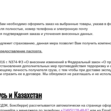
 Вам необходимо оформить заказ на выбранные товары, указав в ф
ля полностью, номер телефона и электронную почту
ля подтверждения заказа и уточнения внесенных данных.
одлежит страхованию, данная мера позволит Вам получить компен
предоставление паспорта.
2016 г. N374-ФЗ «О внесении изменений в Федеральный закон «О п
 установления дополнительных мер противодействия терроризму и
ющему личность получателя груза, с тем чтобы при доставке эксп
отразить ее в договоре. Мы обязуемся не разглашать и не исполь
усь и Казахстан
СДЭК, Боксберри) рассчитывается автоматически на странице офор
уточняйте у менеджера по телефону
+7(495)128-48-87
или на Emai