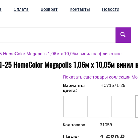
а
Оплата
Возврат
Контакты
Новости
 HomeColor Megapolis 1,06м х 10,05м винил на флизелине
1-25 HomeColor Megapolis 1,06м х 10,05м винил 
Показать ещё товары коллекции Meg
Варианты
HC71571-25
цвета:
Код товара:
31059
1 680
₽
Цена: