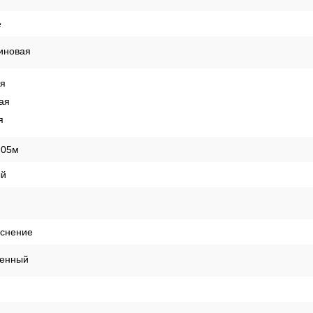
е
иновая
ая
ая
я
,05м
й
иснение
енный