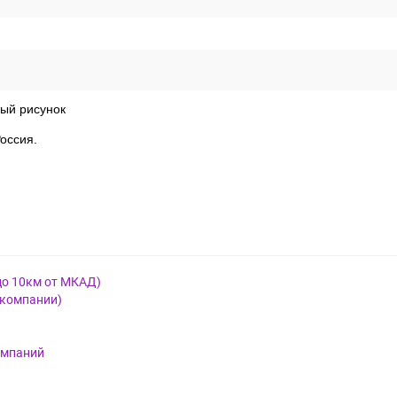
ый рисунок
оссия.
до 10км от МКАД)
 компании)
омпаний