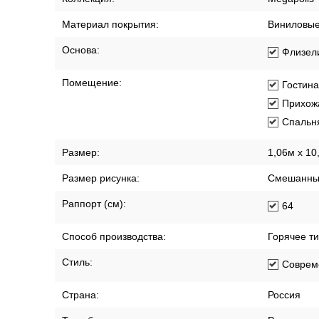
Материал покрытия:
Виниловы
Основа:
Флизел
Помещение:
Гостин
Прихож
Спальн
Размер:
1,06м х 10
Размер рисунка:
Смешанны
Раппорт (см):
64
Способ производства:
Горячее т
Стиль:
Соврем
Страна:
Россия