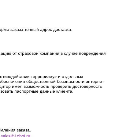
орме заказа точный адрес доставки.
сацию от страховой компании в случае повреждения
ротиводействии терроризму» и отдельных
 обеспечения общественной безопасности интернет-
едитор имел возможность проверить достоверность
зовать паспортные данные клиента.
мления заказа.
l
sales@1oboi.ru