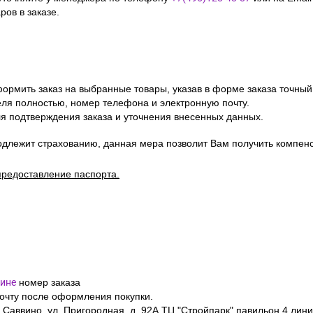
ов в заказе.
ормить заказ на выбранные товары, указав в форме заказа точный
я полностью, номер телефона и электронную почту.
я подтверждения заказа и уточнения внесенных данных.
одлежит страхованию, данная мера позволит Вам получить компен
предоставление паспорта.
ине
номер заказа
почту после оформления покупки.
 Саввино, ул. Пригородная, д. 92А ТЦ "Стройпарк" павильон 4 лини