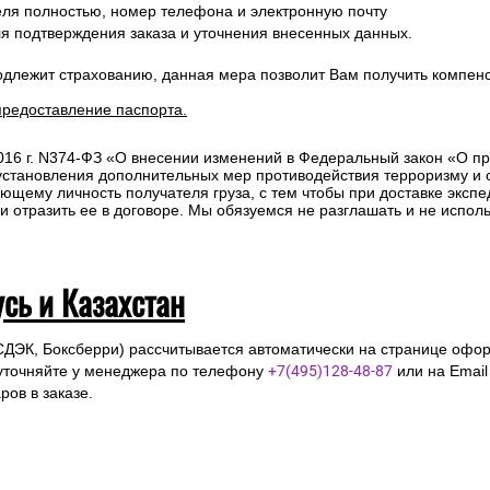
 Вам необходимо оформить заказ на выбранные товары, указав в ф
ля полностью, номер телефона и электронную почту
ля подтверждения заказа и уточнения внесенных данных.
одлежит страхованию, данная мера позволит Вам получить компен
предоставление паспорта.
2016 г. N374-ФЗ «О внесении изменений в Федеральный закон «О п
 установления дополнительных мер противодействия терроризму и
ющему личность получателя груза, с тем чтобы при доставке эксп
отразить ее в договоре. Мы обязуемся не разглашать и не исполь
усь и Казахстан
СДЭК, Боксберри) рассчитывается автоматически на странице офор
уточняйте у менеджера по телефону
+7(495)128-48-87
или на Emai
ов в заказе.