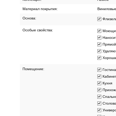
Длина рулона:
10.05 м
Коллекция:
Azalea
Материал покрытия:
Виниловы
Основа:
Флизел
Особые свойства:
Моющи
Наносит
Прямой
Удаляют
Хорошая
Помещение:
Гостин
Кабине
Кухня
Прихож
Спальн