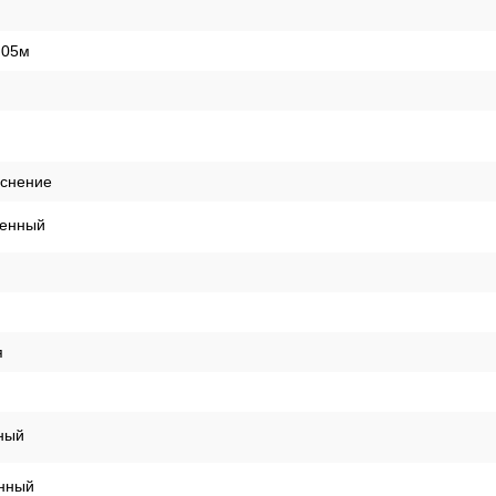
ая
сальные
,05м
иснение
енный
я
ный