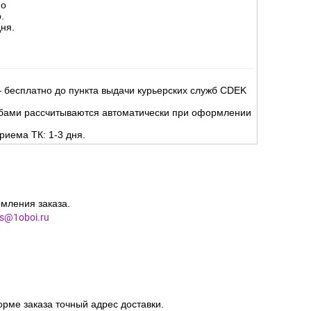
но
.
ня.
 бесплатно до пункта выдачи курьерских служб CDEK
жбами рассчитываются автоматически при оформлении
риема ТК: 1-3 дня.
мления заказа.
es@1oboi.ru