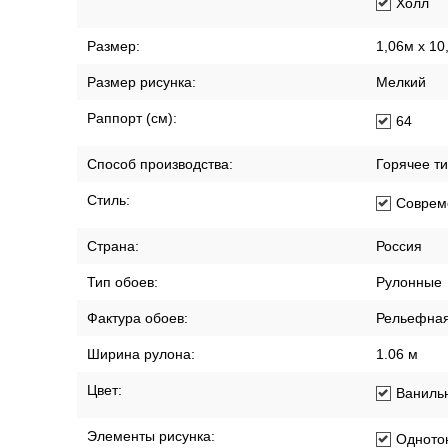
Столов
Универ
Холл
Размер:
1,06м х 10
Размер рисунка:
Мелкий
Раппорт (см):
64
Способ производства:
Горячее т
Стиль:
Соврем
Страна:
Россия
Тип обоев:
Рулонные
Фактура обоев:
Рельефна
Ширина рулона:
1.06 м
Цвет:
Ваниль