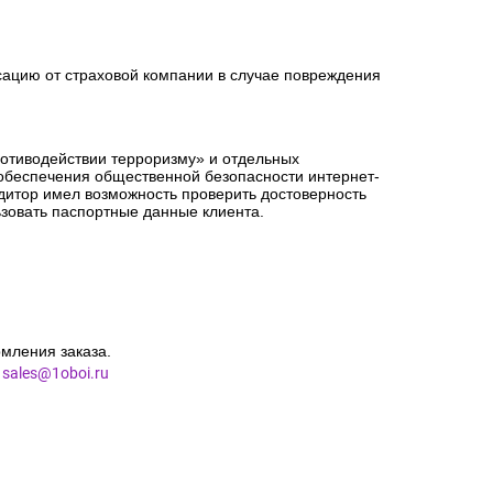
орме заказа точный адрес доставки.
сацию от страховой компании в случае повреждения
ротиводействии терроризму» и отдельных
 обеспечения общественной безопасности интернет-
едитор имел возможность проверить достоверность
зовать паспортные данные клиента.
мления заказа.
l
sales@1oboi.ru