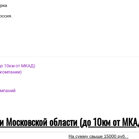
нный
урка
оссия.
до 10км от МКАД)
 компании)
омпаний
 и Московской области (до 10км от МКА