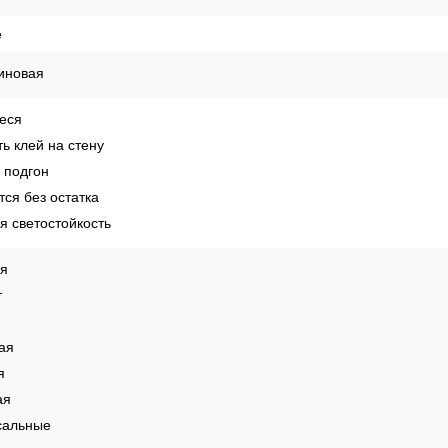
е
иновая
еся
ь клей на стену
 подгон
ся без остатка
 светостойкость
ая
т
ая
я