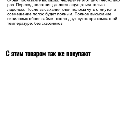
снова прокатайте валиком. Чередуйте этот цикл несколько
раз. Переход полотнищ должен ощущаться только
ладонью. После высыхания клея полосы чуть стянутся и
совмещение полос будет полным. Полное высыхание
виниловых обоев займет около двух суток при комнатной
температуре, без сквозняков.
С этим товаром так же покупают