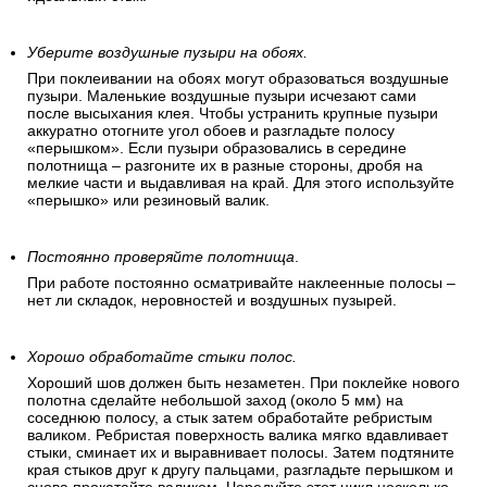
Уберите воздушные пузыри на обоях.
При поклеивании на обоях могут образоваться воздушные
пузыри. Маленькие воздушные пузыри исчезают сами
после высыхания клея. Чтобы устранить крупные пузыри
аккуратно отогните угол обоев и разгладьте полосу
«перышком». Если пузыри образовались в середине
полотнища – разгоните их в разные стороны, дробя на
мелкие части и выдавливая на край. Для этого используйте
«перышко» или резиновый валик.
Постоянно проверяйте полотнища
.
При работе постоянно осматривайте наклеенные полосы –
нет ли складок, неровностей и воздушных пузырей.
Хорошо обработайте стыки полос.
Хороший шов должен быть незаметен. При поклейке нового
полотна сделайте небольшой заход (около 5 мм) на
соседнюю полосу, а стык затем обработайте ребристым
валиком. Ребристая поверхность валика мягко вдавливает
стыки, сминает их и выравнивает полосы. Затем подтяните
края стыков друг к другу пальцами, разгладьте перышком и