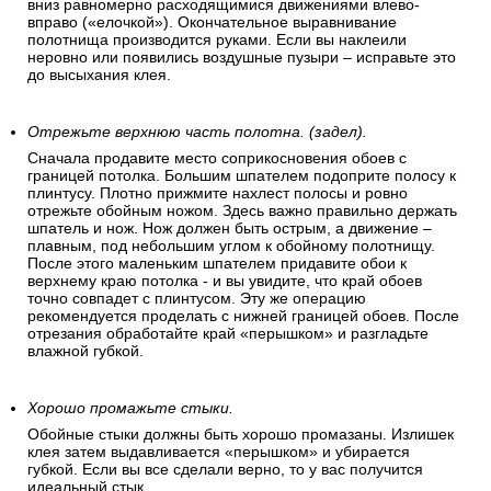
вниз равномерно расходящимися движениями влево-
вправо («елочкой»). Окончательное выравнивание
полотнища производится руками. Если вы наклеили
неровно или появились воздушные пузыри – исправьте это
до высыхания клея.
Отрежьте верхнюю часть полотна. (задел).
Сначала продавите место соприкосновения обоев с
границей потолка. Большим шпателем подоприте полосу к
плинтусу. Плотно прижмите нахлест полосы и ровно
отрежьте обойным ножом. Здесь важно правильно держать
шпатель и нож. Нож должен быть острым, а движение –
плавным, под небольшим углом к обойному полотнищу.
После этого маленьким шпателем придавите обои к
верхнему краю потолка - и вы увидите, что край обоев
точно совпадет с плинтусом. Эту же операцию
рекомендуется проделать с нижней границей обоев. После
отрезания обработайте край «перышком» и разгладьте
влажной губкой.
Хорошо промажьте стыки.
Обойные стыки должны быть хорошо промазаны. Излишек
клея затем выдавливается «перышком» и убирается
губкой. Если вы все сделали верно, то у вас получится
идеальный стык.