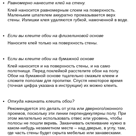
Равномерно нанесите клей на стену.
Клей наносится равномерным слоем на поверхность.
Маленьким шпателем аккуратно промазывается верх
стены. Излишки клея удаляются губкой, намоченной в воде.
Если вы клеите обои на флизелиновой основе
Наносите клей только на поверхность стены.
Е
сли вы клеите обои на бумажной основе
Клей наносится и на поверхность стены, и на само
полотнище. Перед поклейкой расстелите обои на полу.
Обои на бумажной основе тщательно смажьте клеем и
сложите пополам для пропитки. Спустя некоторое время
(точная цифра указана в инструкции) их можно клеить.
Откуда начинать клеить обои?
Рекомендуется это делать от угла или дверного/оконного
проемов, поскольку эти линии перпендикулярны полу. При
этом желательно использовать отвес или уровень, чтобы
полосы не пошли вкривь. Заканчивать оклеивание нужно в
каком-нибудь незаметном месте – над дверью, в углу, там,
где часть стены будет скрыта мебелью или занавесками.