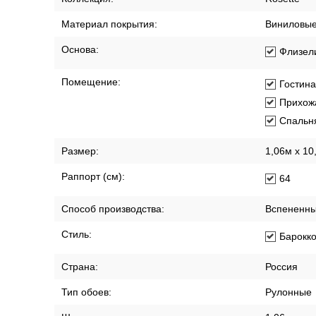
Материал покрытия:
Виниловы
Основа:
Флизел
Помещение:
Гостин
Прихож
Спальн
Размер:
1,06м х 10
Раппорт (см):
64
Способ производства:
Вспененны
Стиль:
Барокк
Страна:
Россия
Тип обоев:
Рулонные