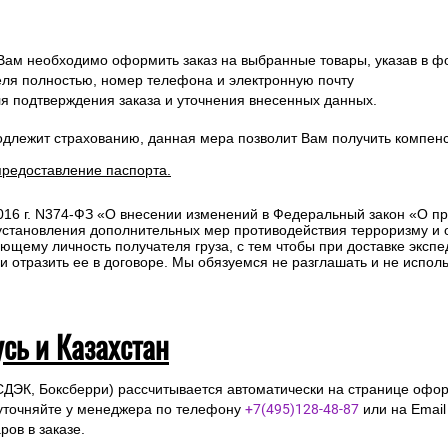
 Вам необходимо оформить заказ на выбранные товары, указав в ф
ля полностью, номер телефона и электронную почту
ля подтверждения заказа и уточнения внесенных данных.
одлежит страхованию, данная мера позволит Вам получить компен
предоставление паспорта.
2016 г. N374-ФЗ «О внесении изменений в Федеральный закон «О п
 установления дополнительных мер противодействия терроризму и
ющему личность получателя груза, с тем чтобы при доставке эксп
отразить ее в договоре. Мы обязуемся не разглашать и не исполь
усь и Казахстан
СДЭК, Боксберри) рассчитывается автоматически на странице офор
уточняйте у менеджера по телефону
+7(495)128-48-87
или на Emai
ов в заказе.