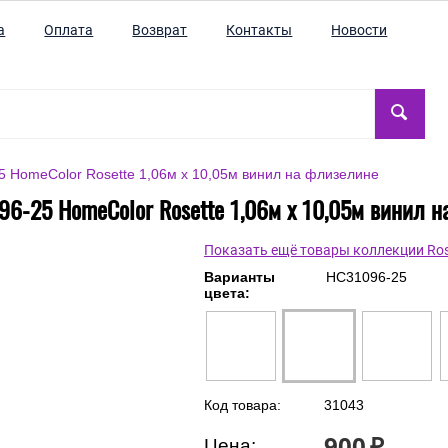
а
Оплата
Возврат
Контакты
Новости
 HomeColor Rosette 1,06м х 10,05м винил на флизелине
6-25 HomeColor Rosette 1,06м х 10,05м винил 
Показать ещё товары коллекции Ros
Варианты
HC31096-25
цвета:
Код товара:
31043
900
₽
Цена: