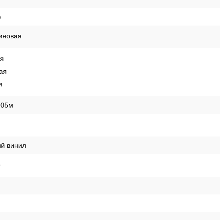
е
иновая
ая
ая
я
,05м
й винил
о