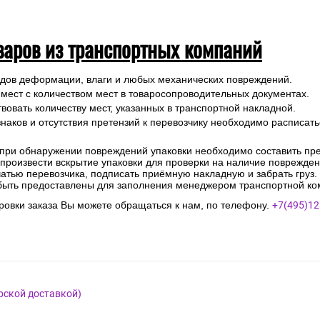
варов из транспортных компаний
ледов деформации, влаги и любых механических повреждений.
 мест с количеством мест в товаросопроводительных документах.
вовать количеству мест, указанных в транспортной накладной.
наков и отсутствия претензий к перевозчику необходимо расписатьс
 при обнаружении повреждений упаковки необходимо составить прет
е произвести вскрытие упаковки для проверки на наличие поврежде
чатью перевозчика, подписать приёмную накладную и забрать груз.
быть предоставлены для заполнения менеджером транспортной ко
овки заказа Вы можете обращаться к нам, по телефону.
+7(495)12
рской доставкой)