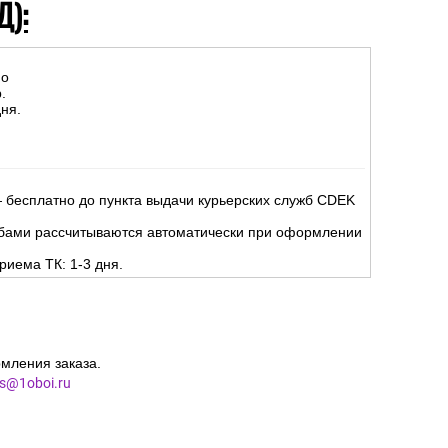
Д):
но
.
ня.
 бесплатно до пункта выдачи курьерских служб CDEK
жбами рассчитываются автоматически при оформлении
риема ТК: 1-3 дня.
мления заказа.
es@1oboi.ru