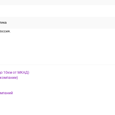
тика
оссия.
до 10км от МКАД)
 компании)
омпаний