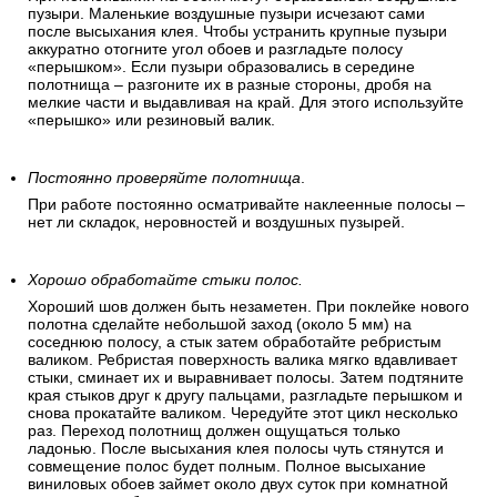
губкой. Если вы все сделали верно, то у вас получится
идеальный стык.
Уберите воздушные пузыри на обоях.
При поклеивании на обоях могут образоваться воздушные
пузыри. Маленькие воздушные пузыри исчезают сами
после высыхания клея. Чтобы устранить крупные пузыри
аккуратно отогните угол обоев и разгладьте полосу
«перышком». Если пузыри образовались в середине
полотнища – разгоните их в разные стороны, дробя на
мелкие части и выдавливая на край. Для этого используйте
«перышко» или резиновый валик.
Постоянно проверяйте полотнища
.
При работе постоянно осматривайте наклеенные полосы –
нет ли складок, неровностей и воздушных пузырей.
Хорошо обработайте стыки полос.
Хороший шов должен быть незаметен. При поклейке нового
полотна сделайте небольшой заход (около 5 мм) на
соседнюю полосу, а стык затем обработайте ребристым
валиком. Ребристая поверхность валика мягко вдавливает