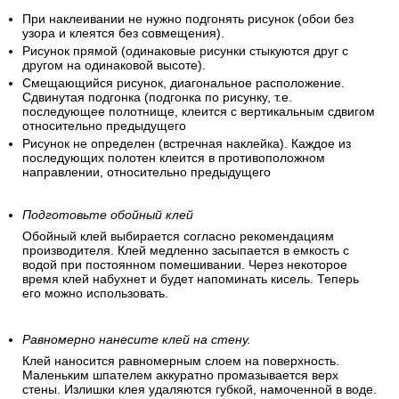
нарезать все полотнища для помещения, предварительно
посчитав высоту каждой полосы. Обрезки полос могут
пригодиться для резерва. Чтобы порядок полос не
перепутался – пронумеруйте их, сделав отметки верха и
низа каждой полосы.
При наклеивании не нужно подгонять рисунок (обои без
узора и клеятся без совмещения).
Рисунок прямой (одинаковые рисунки стыкуются друг с
другом на одинаковой высоте).
Смещающийся рисунок, диагональное расположение.
Сдвинутая подгонка (подгонка по рисунку, т.е.
последующее полотнище, клеится с вертикальным сдвигом
относительно предыдущего
Рисунок не определен (встречная наклейка). Каждое из
последующих полотен клеится в противоположном
направлении, относительно предыдущего
Подготовьте обойный клей
Обойный клей выбирается согласно рекомендациям
производителя. Клей медленно засыпается в емкость с
водой при постоянном помешивании. Через некоторое
время клей набухнет и будет напоминать кисель. Теперь
его можно использовать.