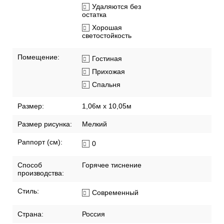
соответствие
Моются щеткой
Наносить клей на
стену
Смещенный подгон
Удаляются без
остатка
Хорошая
светостойкость
Помещение:
Гостиная
Прихожая
Спальня
Размер:
1,06м х 10,05м
Размер рисунка:
Мелкий
Раппорт (см):
0
Способ
Горячее тиснение