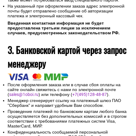
Соединение с платежным шлюзом и передача
информации осуществляется в защищенном режиме с
использованием протокола шифрования SSL.
В случае если Ваш банк поддерживает технологию
безопасного проведения интернет-платежей Verified By
Visa или MasterCard Secure Code для проведения платежа
также может потребоваться ввод специального пароля.
На указанный при оформлении заказа адрес электронной
почты будет отправлено сообщение об авторизации
платежа и электронный кассовый чек.
Введенная контактная информация не будет
предоставлена третьим лицам за исключением
случаев, предусмотренных законодательством РФ.
3. Банковской картой через запрос
менеджеру
После оформления заказа или в случае сбоя оплаты на
сайте онлайн свяжитесь с нами по электронной почте
(
sales@1oboi.ru
) или телефону (
+7(495)128-48-87
).
Менеджер сгенерирует ссылку на платежный шлюз ПАО