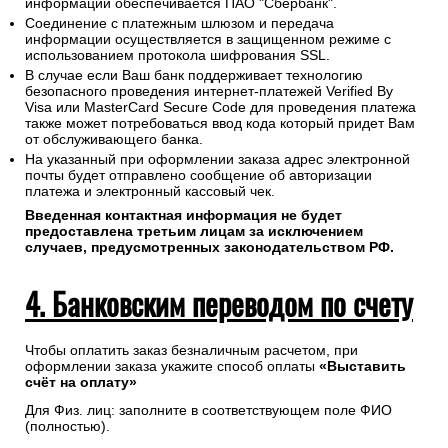
"Сбербанк" и направит удобным Вам способом.
Проведение платежей по банковским картам любого банка
осуществляется без дополнительных комиссий и в строгом
соответствии с требованиями платежных систем Visa,
MasterCard, МИР.
Конфиденциальность сообщаемой персональной
информации обеспечивается ПАО "Сбербанк".
Соединение с платежным шлюзом и передача
информации осуществляется в защищенном режиме с
использованием протокола шифрования SSL.
В случае если Ваш банк поддерживает технологию
безопасного проведения интернет-платежей Verified By
Visa или MasterCard Secure Code для проведения платежа
также может потребоваться ввод кода который придет Вам
от обслуживающего банка.
На указанный при оформлении заказа адрес электронной
почты будет отправлено сообщение об авторизации
платежа и электронный кассовый чек.
Введенная контактная информация не будет
предоставлена третьим лицам за исключением
случаев, предусмотренных законодательством РФ.
4. Банковским переводом по счету