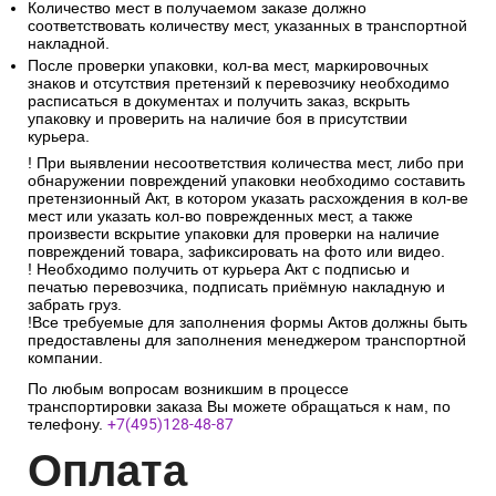
Обязательно проверить упаковку заказа на наличие следов
деформации, влаги и любых механических повреждений.
Обязательно сверить фактическое количество грузовых
мест с количеством мест в товаросопроводительных
документах.
Количество мест в получаемом заказе должно
соответствовать количеству мест, указанных в транспортной
накладной.
После проверки упаковки, кол-ва мест, маркировочных
знаков и отсутствия претензий к перевозчику необходимо
расписаться в документах и получить заказ, вскрыть
упаковку и проверить на наличие боя в присутствии
курьера.
! При выявлении несоответствия количества мест, либо при
обнаружении повреждений упаковки необходимо составить
претензионный Акт, в котором указать расхождения в кол-ве
мест или указать кол-во поврежденных мест, а также
произвести вскрытие упаковки для проверки на наличие
повреждений товара, зафиксировать на фото или видео.
! Необходимо получить от курьера Акт с подписью и
печатью перевозчика, подписать приёмную накладную и
забрать груз.
!Все требуемые для заполнения формы Актов должны быть
предоставлены для заполнения менеджером транспортной
компании.