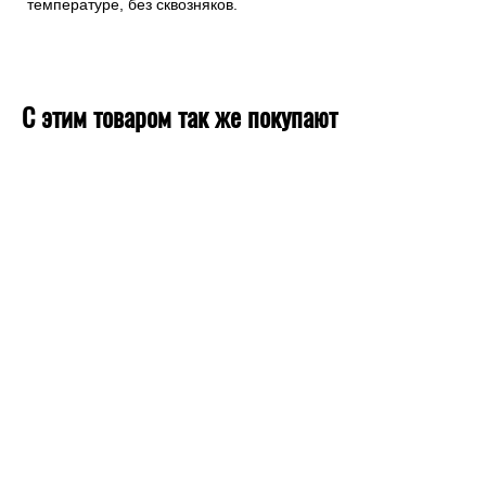
стыки, сминает их и выравнивает полосы. Затем подтяните
края стыков друг к другу пальцами, разгладьте перышком и
снова прокатайте валиком. Чередуйте этот цикл несколько
раз. Переход полотнищ должен ощущаться только
ладонью. После высыхания клея полосы чуть стянутся и
совмещение полос будет полным. Полное высыхание
виниловых обоев займет около двух суток при комнатной
температуре, без сквозняков.
С этим товаром так же покупают