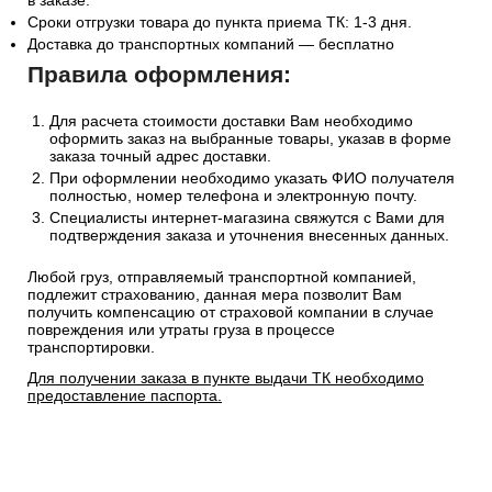
(СДЭК, Боксберри) рассчитывается автоматически на
странице оформления заказа.
Информацию по отправке другими службами доставки
уточняйте у менеджера по телефону
+7(495)128-48-87
или
на Email
sales@1oboi.ru
Стоимость рассчитывается от общего веса/объема товаров
в заказе.
Сроки отгрузки товара до пункта приема ТК: 1-3 дня.
Доставка до транспортных компаний — бесплатно
Правила оформления:
Для расчета стоимости доставки Вам необходимо
оформить заказ на выбранные товары, указав в форме
заказа точный адрес доставки.
При оформлении необходимо указать ФИО получателя
полностью, номер телефона и электронную почту.
Специалисты интернет-магазина свяжутся с Вами для
подтверждения заказа и уточнения внесенных данных.
Любой груз, отправляемый транспортной компанией,
подлежит страхованию, данная мера позволит Вам
получить компенсацию от страховой компании в случае
повреждения или утраты груза в процессе
транспортировки.