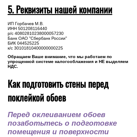
В назначении платежа укажите номер заказа.
Оплата на расчетный счет осуществляется в любом
отделении банка или через сервис онлайн-банкинга,
переводом на реквизиты компании, указанные в счете.
5. Реквизиты нашей компании
ИП Горбачев М.В.
ИНН 501208116440
р/с 40802810238000057230
Банк ОАО "Сбербанк России"
БИК 044525225
к/с 30101810400000000225
Обращаем Ваше внимание, что мы работаем по
упрощенной системе налогооблажения и НЕ выделяем
НДС.
Как подготовить стены перед
поклейкой обоев