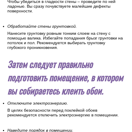
Сделайте стены гладкими.
Все мелкие изъяны стен устраняются шпаклеванием.
Шпаклевка сглаживает и выравнивает рабочую
поверхность. После шпатлевания произведите зачистку
поверхности наждачной бумагой или абразивной сеткой.
Чтобы убедиться в гладкости стены – проведите по ней
ладонью. Вы сразу почувствуете малейшие дефекты
поверхности.
Обработайте стены грунтовкой.
Нанесите грунтовку ровным тонким слоем на стену с
помощью валика. Избегайте попадания брызг грунтовки на
потолок и пол. Рекомендуется выбирать грунтовку
глубокого проникновения.
Затем следует правильно
подготовить помещение, в котором
вы собираетесь клеить обои.