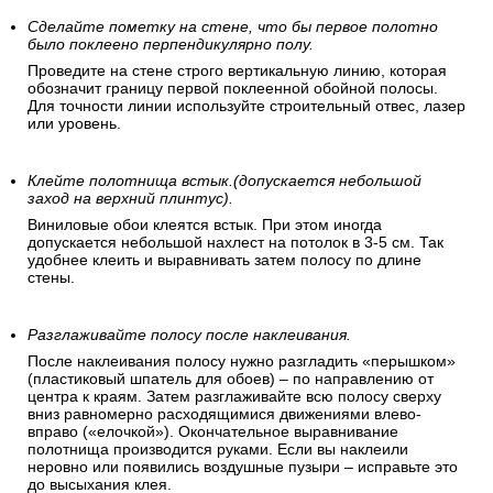
каком-нибудь незаметном месте – над дверью, в углу, там,
где часть стены будет скрыта мебелью или занавесками.
Как клеить обои на стену
Сделайте пометку на стене, что бы первое полотно
было поклеено перпендикулярно полу.
Проведите на стене строго вертикальную линию, которая
обозначит границу первой поклеенной обойной полосы.
Для точности линии используйте строительный отвес, лазер
или уровень.
Клейте полотнища встык.(допускается небольшой
заход на верхний плинтус).
Виниловые обои клеятся встык. При этом иногда
допускается небольшой нахлест на потолок в 3-5 см. Так
удобнее клеить и выравнивать затем полосу по длине
стены.
Разглаживайте полосу после наклеивания.
После наклеивания полосу нужно разгладить «перышком»