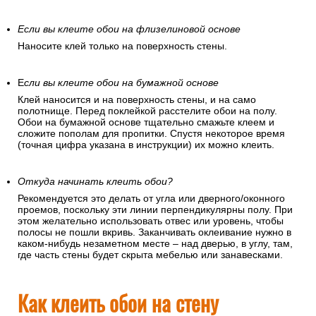
Равномерно нанесите клей на стену.
Клей наносится равномерным слоем на поверхность.
Маленьким шпателем аккуратно промазывается верх
стены. Излишки клея удаляются губкой, намоченной в воде.
Если вы клеите обои на флизелиновой основе
Наносите клей только на поверхность стены.
Е
сли вы клеите обои на бумажной основе
Клей наносится и на поверхность стены, и на само
полотнище. Перед поклейкой расстелите обои на полу.
Обои на бумажной основе тщательно смажьте клеем и
сложите пополам для пропитки. Спустя некоторое время
(точная цифра указана в инструкции) их можно клеить.
Откуда начинать клеить обои?
Рекомендуется это делать от угла или дверного/оконного
проемов, поскольку эти линии перпендикулярны полу. При
этом желательно использовать отвес или уровень, чтобы
полосы не пошли вкривь. Заканчивать оклеивание нужно в