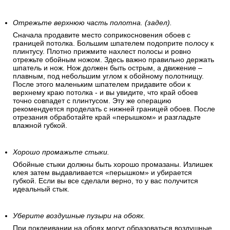
(пластиковый шпатель для обоев) – по направлению от
центра к краям. Затем разглаживайте всю полосу сверху
вниз равномерно расходящимися движениями влево-
вправо («елочкой»). Окончательное выравнивание
полотнища производится руками. Если вы наклеили
неровно или появились воздушные пузыри – исправьте это
до высыхания клея.
Отрежьте верхнюю часть полотна. (задел).
Сначала продавите место соприкосновения обоев с
границей потолка. Большим шпателем подоприте полосу к
плинтусу. Плотно прижмите нахлест полосы и ровно
отрежьте обойным ножом. Здесь важно правильно держать
шпатель и нож. Нож должен быть острым, а движение –
плавным, под небольшим углом к обойному полотнищу.
После этого маленьким шпателем придавите обои к
верхнему краю потолка - и вы увидите, что край обоев
точно совпадет с плинтусом. Эту же операцию
рекомендуется проделать с нижней границей обоев. После
отрезания обработайте край «перышком» и разгладьте
влажной губкой.
Хорошо промажьте стыки.
Обойные стыки должны быть хорошо промазаны. Излишек
клея затем выдавливается «перышком» и убирается