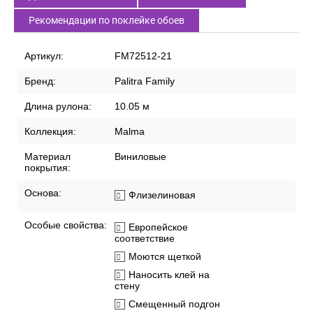
СПИСОК ВАРИАНТОВ ТОВАРА
Характеристики
Описание
Доставка по России
Способы оплаты
Рекомендации по поклейке обоев
Артикул:
FM72512-21
Бренд:
Palitra Family
Длина рулона:
10.05 м
Коллекция:
Malma
Материал
Виниловые
покрытия:
Основа:
Флизелиновая
Особые свойства:
Европейское