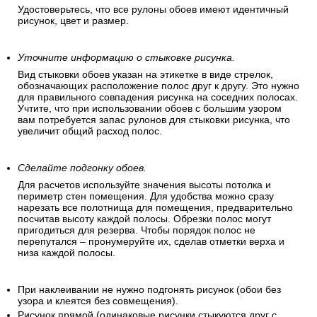
Удостоверьтесь, что все рулоны обоев имеют идентичный
рисунок, цвет и размер.
Уточните информацию о стыковке рисунка.
Вид стыковки обоев указан на этикетке в виде стрелок,
обозначающих расположение полос друг к другу. Это нужно
для правильного совпадения рисунка на соседних полосах.
Учтите, что при использовании обоев с большим узором
вам потребуется запас рулонов для стыковки рисунка, что
увеличит общий расход полос.
Сделайте подгонку обоев.
Для расчетов используйте значения высоты потолка и
периметр стен помещения. Для удобства можно сразу
нарезать все полотнища для помещения, предварительно
посчитав высоту каждой полосы. Обрезки полос могут
пригодиться для резерва. Чтобы порядок полос не
перепутался – пронумеруйте их, сделав отметки верха и
низа каждой полосы.
При наклеивании не нужно подгонять рисунок (обои без
узора и клеятся без совмещения).
Рисунок прямой (одинаковые рисунки стыкуются друг с