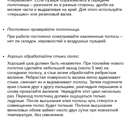
«перышком». Если пузыри образовались в середине
полотнища – разгоните их в разные стороны, дробя на
мелкие части и выдавливая на край. Для этого используйте
«перышко» или резиновый валик.
Постоянно проверяйте полотнища
.
При работе постоянно осматривайте наклеенные полосы –
нет ли складок, неровностей и воздушных пузырей.
Хорошо обработайте стыки полос.
Хороший шов должен быть незаметен. При поклейке нового
полотна сделайте небольшой заход (около 5 мм) на
соседнюю полосу, а стык затем обработайте ребристым
валиком. Ребристая поверхность валика мягко вдавливает
стыки, сминает их и выравнивает полосы. Затем подтяните
края стыков друг к другу пальцами, разгладьте перышком и
снова прокатайте валиком. Чередуйте этот цикл несколько
раз. Переход полотнищ должен ощущаться только
ладонью. После высыхания клея полосы чуть стянутся и
совмещение полос будет полным. Полное высыхание
виниловых обоев займет около двух суток при комнатной
температуре, без сквозняков.