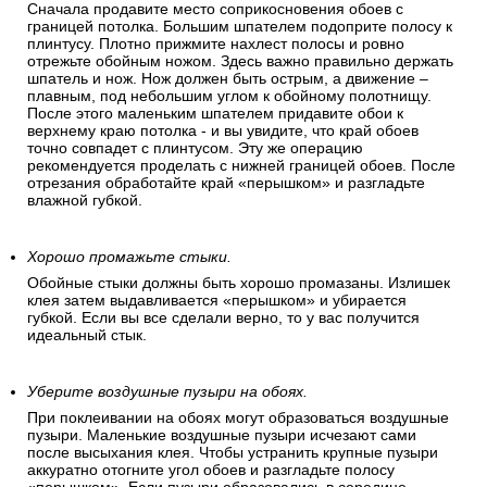
Сначала продавите место соприкосновения обоев с
границей потолка. Большим шпателем подоприте полосу к
плинтусу. Плотно прижмите нахлест полосы и ровно
отрежьте обойным ножом. Здесь важно правильно держать
шпатель и нож. Нож должен быть острым, а движение –
плавным, под небольшим углом к обойному полотнищу.
После этого маленьким шпателем придавите обои к
верхнему краю потолка - и вы увидите, что край обоев
точно совпадет с плинтусом. Эту же операцию
рекомендуется проделать с нижней границей обоев. После
отрезания обработайте край «перышком» и разгладьте
влажной губкой.
Хорошо промажьте стыки.
Обойные стыки должны быть хорошо промазаны. Излишек
клея затем выдавливается «перышком» и убирается
губкой. Если вы все сделали верно, то у вас получится
идеальный стык.
Уберите воздушные пузыри на обоях.
При поклеивании на обоях могут образоваться воздушные
пузыри. Маленькие воздушные пузыри исчезают сами
после высыхания клея. Чтобы устранить крупные пузыри
аккуратно отогните угол обоев и разгладьте полосу