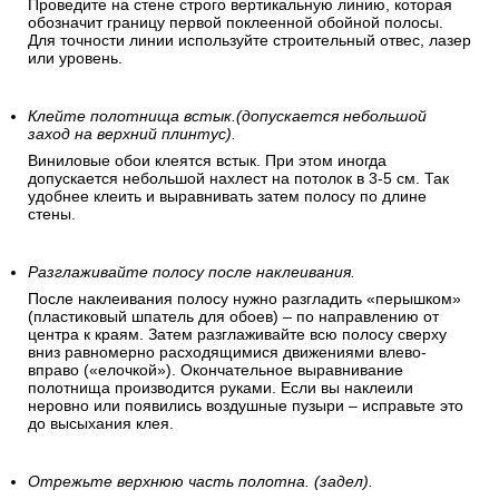
Проведите на стене строго вертикальную линию, которая
обозначит границу первой поклеенной обойной полосы.
Для точности линии используйте строительный отвес, лазер
или уровень.
Клейте полотнища встык.(допускается небольшой
заход на верхний плинтус).
Виниловые обои клеятся встык. При этом иногда
допускается небольшой нахлест на потолок в 3-5 см. Так
удобнее клеить и выравнивать затем полосу по длине
стены.
Разглаживайте полосу после наклеивания.
После наклеивания полосу нужно разгладить «перышком»
(пластиковый шпатель для обоев) – по направлению от
центра к краям. Затем разглаживайте всю полосу сверху
вниз равномерно расходящимися движениями влево-
вправо («елочкой»). Окончательное выравнивание
полотнища производится руками. Если вы наклеили
неровно или появились воздушные пузыри – исправьте это
до высыхания клея.
Отрежьте верхнюю часть полотна. (задел).