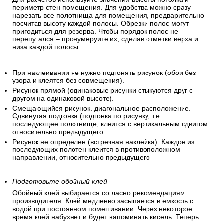
периметр стен помещения. Для удобства можно сразу
нарезать все полотнища для помещения, предварительно
посчитав высоту каждой полосы. Обрезки полос могут
пригодиться для резерва. Чтобы порядок полос не
перепутался – пронумеруйте их, сделав отметки верха и
низа каждой полосы.
При наклеивании не нужно подгонять рисунок (обои без
узора и клеятся без совмещения).
Рисунок прямой (одинаковые рисунки стыкуются друг с
другом на одинаковой высоте).
Смещающийся рисунок, диагональное расположение.
Сдвинутая подгонка (подгонка по рисунку, т.е.
последующее полотнище, клеится с вертикальным сдвигом
относительно предыдущего
Рисунок не определен (встречная наклейка). Каждое из
последующих полотен клеится в противоположном
направлении, относительно предыдущего
Подготовьте обойный клей
Обойный клей выбирается согласно рекомендациям
производителя. Клей медленно засыпается в емкость с
водой при постоянном помешивании. Через некоторое
время клей набухнет и будет напоминать кисель. Теперь