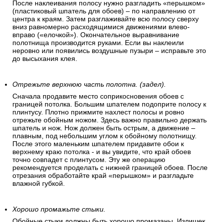
После наклеивания полосу нужно разгладить «перышком»
(пластиковый шпатель для обоев) – по направлению от
центра к краям. Затем разглаживайте всю полосу сверху
вниз равномерно расходящимися движениями влево-
вправо («елочкой»). Окончательное выравнивание
полотнища производится руками. Если вы наклеили
неровно или появились воздушные пузыри – исправьте это
до высыхания клея.
Отрежьте верхнюю часть полотна. (задел).
Сначала продавите место соприкосновения обоев с
границей потолка. Большим шпателем подоприте полосу к
плинтусу. Плотно прижмите нахлест полосы и ровно
отрежьте обойным ножом. Здесь важно правильно держать
шпатель и нож. Нож должен быть острым, а движение –
плавным, под небольшим углом к обойному полотнищу.
После этого маленьким шпателем придавите обои к
верхнему краю потолка - и вы увидите, что край обоев
точно совпадет с плинтусом. Эту же операцию
рекомендуется проделать с нижней границей обоев. После
отрезания обработайте край «перышком» и разгладьте
влажной губкой.
Хорошо промажьте стыки.
Обойные стыки должны быть хорошо промазаны. Излишек