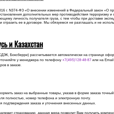
2016 г. N374-ФЗ «О внесении изменений в Федеральный закон «О п
 установления дополнительных мер противодействия терроризму и
ющему личность получателя груза, с тем чтобы при доставке эксп
отразить ее в договоре. Мы обязуемся не разглашать и не исполь
усь и Казахстан
СДЭК, Боксберри) рассчитывается автоматически на странице офор
уточняйте у менеджера по телефону
+7(495)128-48-87
или на Emai
ов в заказе.
ормить заказ на выбранные товары, указав в форме заказа точный
я полностью, номер телефона и электронную почту.
я подтверждения заказа и уточнения внесенных данных.
одлежит страхованию, данная мера позволит Вам получить компен