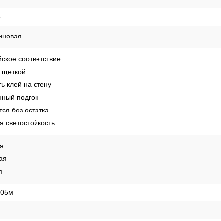
е
иновая
ское соответствие
 щеткой
ь клей на стену
ный подгон
ся без остатка
 светостойкость
ая
ая
я
,05м