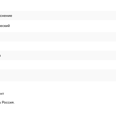
иснение
ческий
я
нт
а Россия.