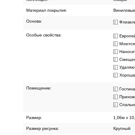
Материал покрытия:
Виниловы
Основа:
Флизел
Особые свойства:
Европей
Моются
Наносит
Смещен
Удаляют
Хорошая
Помещение:
Гостин
Прихож
Спальн
Размер:
1,06м х 10
Размер рисунка:
Крупный