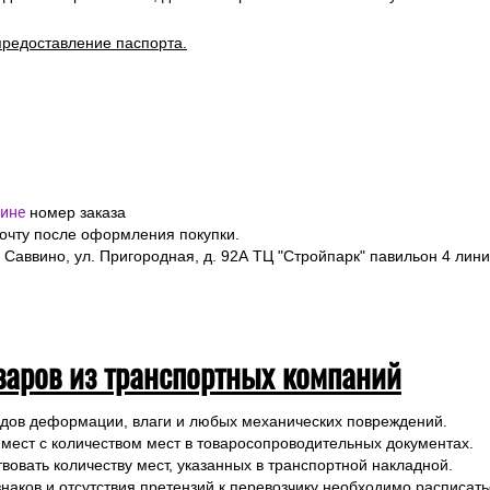
предоставление паспорта.
ине
номер заказа
почту после оформления покупки.
 Саввино, ул. Пригородная, д. 92А ТЦ "Стройпарк" павильон 4 лини
варов из транспортных компаний
ледов деформации, влаги и любых механических повреждений.
 мест с количеством мест в товаросопроводительных документах.
вовать количеству мест, указанных в транспортной накладной.
наков и отсутствия претензий к перевозчику необходимо расписатьс