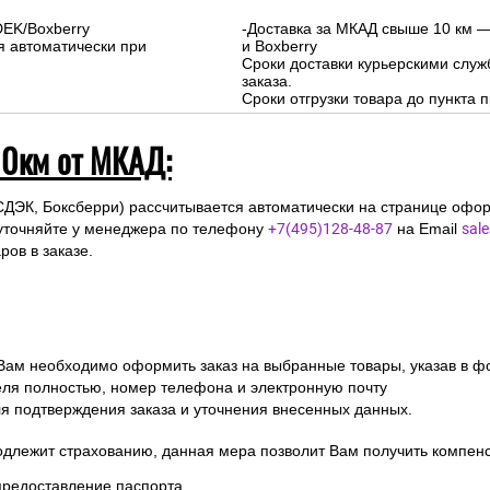
DEK/Boxberry
-Доставка за МКАД свыше 10 км —
я автоматически при
и Boxberry
Сроки доставки курьерскими слу
заказа.
Сроки отгрузки товара до пункта п
10км от МКАД:
СДЭК, Боксберри) рассчитывается автоматически на странице офор
уточняйте у менеджера по телефону
+7(495)128-48-87
на Email
sal
ов в заказе.
 Вам необходимо оформить заказ на выбранные товары, указав в ф
ля полностью, номер телефона и электронную почту
ля подтверждения заказа и уточнения внесенных данных.
одлежит страхованию, данная мера позволит Вам получить компен
предоставление паспорта.