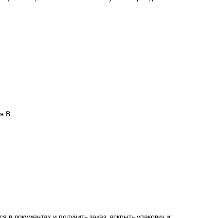
я В.
я в документах и получить заказ, вскрыть упаковку и