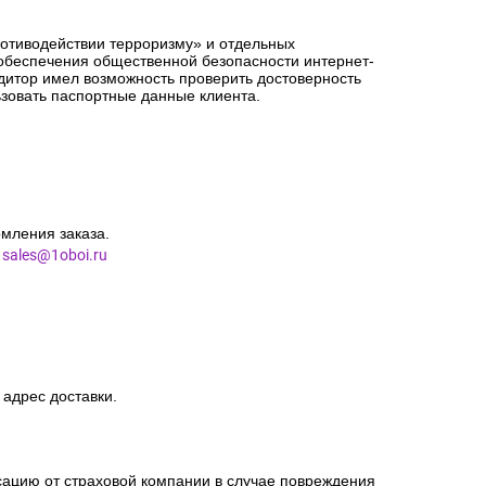
ротиводействии терроризму» и отдельных
 обеспечения общественной безопасности интернет-
едитор имел возможность проверить достоверность
зовать паспортные данные клиента.
мления заказа.
l
sales@1oboi.ru
 адрес доставки.
сацию от страховой компании в случае повреждения